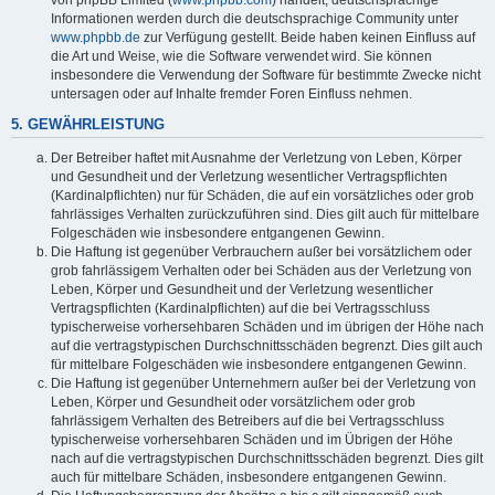
von phpBB Limited (
www.phpbb.com
) handelt; deutschsprachige
Informationen werden durch die deutschsprachige Community unter
www.phpbb.de
zur Verfügung gestellt. Beide haben keinen Einfluss auf
die Art und Weise, wie die Software verwendet wird. Sie können
insbesondere die Verwendung der Software für bestimmte Zwecke nicht
untersagen oder auf Inhalte fremder Foren Einfluss nehmen.
5. GEWÄHRLEISTUNG
Der Betreiber haftet mit Ausnahme der Verletzung von Leben, Körper
und Gesundheit und der Verletzung wesentlicher Vertragspflichten
(Kardinalpflichten) nur für Schäden, die auf ein vorsätzliches oder grob
fahrlässiges Verhalten zurückzuführen sind. Dies gilt auch für mittelbare
Folgeschäden wie insbesondere entgangenen Gewinn.
Die Haftung ist gegenüber Verbrauchern außer bei vorsätzlichem oder
grob fahrlässigem Verhalten oder bei Schäden aus der Verletzung von
Leben, Körper und Gesundheit und der Verletzung wesentlicher
Vertragspflichten (Kardinalpflichten) auf die bei Vertragsschluss
typischerweise vorhersehbaren Schäden und im übrigen der Höhe nach
auf die vertragstypischen Durchschnittsschäden begrenzt. Dies gilt auch
für mittelbare Folgeschäden wie insbesondere entgangenen Gewinn.
Die Haftung ist gegenüber Unternehmern außer bei der Verletzung von
Leben, Körper und Gesundheit oder vorsätzlichem oder grob
fahrlässigem Verhalten des Betreibers auf die bei Vertragsschluss
typischerweise vorhersehbaren Schäden und im Übrigen der Höhe
nach auf die vertragstypischen Durchschnittsschäden begrenzt. Dies gilt
auch für mittelbare Schäden, insbesondere entgangenen Gewinn.