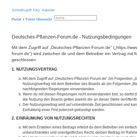
Schnellzugriff
FAQ
Kalender
Portal
Foren-Übersicht
S
E
u
r
c
w
h
e
e
i
Deutsches-Pflanzen-Forum.de - Nutzungsbedingungen
t
e
r
Mit dem Zugriff auf „Deutsches-Pflanzen-Forum.de“ („https://ww
t
e
forum.de“) wird zwischen dir und dem Betreiber ein Vertrag mit
S
u
geschlossen:
c
h
e
1. NUTZUNGSVERTRAG
Mit dem Zugriff auf „Deutsches-Pflanzen-Forum.de“ (im Folgenden „d
Nutzungsvertrag mit dem Betreiber des Boards ab (im Folgenden „Betr
nachfolgenden Regelungen einverstanden.
Wenn du mit diesen Regelungen nicht einverstanden bist, so darfst d
die Nutzung des Boards gelten jeweils die an dieser Stelle veröffent
Der Nutzungsvertrag wird auf unbestimmte Zeit geschlossen und ka
Einhaltung einer Frist jederzeit gekündigt werden.
2. EINRÄUMUNG VON NUTZUNGSRECHTEN
Mit dem Erstellen eines Beitrags erteilst du dem Betreiber ein einfach
unbeschränktes und unentgeltliches Recht, deinen Beitrag im Rahm