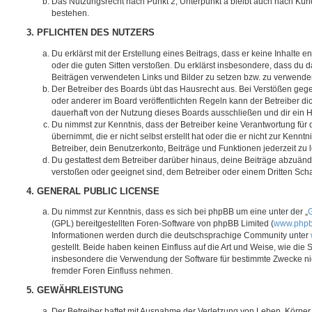
Das Nutzungsrecht nach Punkt 2, Unterpunkt a bleibt auch nach Kü
bestehen.
3. PFLICHTEN DES NUTZERS
Du erklärst mit der Erstellung eines Beitrags, dass er keine Inhalte e
oder die guten Sitten verstoßen. Du erklärst insbesondere, dass du da
Beiträgen verwendeten Links und Bilder zu setzen bzw. zu verwende
Der Betreiber des Boards übt das Hausrecht aus. Bei Verstößen g
oder anderer im Board veröffentlichten Regeln kann der Betreiber 
dauerhaft von der Nutzung dieses Boards ausschließen und dir ein H
Du nimmst zur Kenntnis, dass der Betreiber keine Verantwortung für d
übernimmt, die er nicht selbst erstellt hat oder die er nicht zur Ken
Betreiber, dein Benutzerkonto, Beiträge und Funktionen jederzeit zu 
Du gestattest dem Betreiber darüber hinaus, deine Beiträge abzuände
verstoßen oder geeignet sind, dem Betreiber oder einem Dritten Sc
4. GENERAL PUBLIC LICENSE
Du nimmst zur Kenntnis, dass es sich bei phpBB um eine unter der „
G
(GPL) bereitgestellten Foren-Software von phpBB Limited (
www.php
Informationen werden durch die deutschsprachige Community unter
gestellt. Beide haben keinen Einfluss auf die Art und Weise, wie die
insbesondere die Verwendung der Software für bestimmte Zwecke nic
fremder Foren Einfluss nehmen.
5. GEWÄHRLEISTUNG
Der Betreiber haftet mit Ausnahme der Verletzung von Leben, Körpe