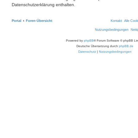
Datenschutzerklärung enthalten.
Portal
Foren-Übersicht
Kontakt
Alle Coo
Nutzungsbedingungen
Neti
Powered by
phpBB
® Forum Software © phpBB Lim
Deutsche Übersetzung durch
phpBB.de
Datenschutz
|
Nutzungsbedingungen