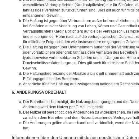
wesentlicher Vertragspflichten (Kardinalpflichten) nur für Schäden, di
fahrlässiges Verhalten zurückzuführen sind. Dies gilt auch für mitt
entgangenen Gewinn.
Die Haftung ist gegenüber Verbrauchern außer bei vorsätzlichem ode
bei Schäden aus der Verletzung von Leben, Körper und Gesundheit u
Vertragspflichten (Kardinalpflichten) auf die bei Vertragsschluss t
und im übrigen der Höhe nach auf die vertragstypischen Durchschnit
für mittelbare Folgeschäden wie insbesondere entgangenen Gewinn
Die Haftung ist gegenüber Unternehmern außer bei der Verletzung 
oder vorsätzlichem oder grob fahrlässigem Verhalten des Betreibers 
typischerweise vorhersehbaren Schäden und im Übrigen der Höhe na
Durchschnittsschäden begrenzt. Dies gilt auch für mittelbare Schä
Gewinn.
Die Haftungsbegrenzung der Absätze a bis c gilt sinngemäß auch zug
Erfüllungsgehilfen des Betreibers.
Ansprüche für eine Haftung aus zwingendem nationalem Recht bleib
6. ÄNDERUNGSVORBEHALT
Der Betreiber ist berechtigt, die Nutzungsbedingungen und die Date
Änderung wird dem Nutzer per E-Mail mitgeteilt.
Der Nutzer ist berechtigt, den Änderungen zu widersprechen. Im Fall
zwischen dem Betreiber und dem Nutzer bestehende Vertragsverhältni
Die Änderungen gelten als anerkannt und verbindlich, wenn der Nu
hat.
Informationen über den Umgang mit deinen persönlichen Daten s