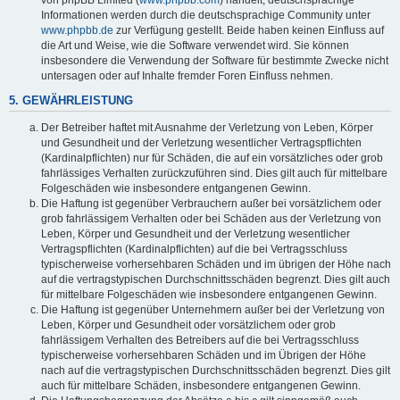
von phpBB Limited (
www.phpbb.com
) handelt; deutschsprachige
Informationen werden durch die deutschsprachige Community unter
www.phpbb.de
zur Verfügung gestellt. Beide haben keinen Einfluss auf
die Art und Weise, wie die Software verwendet wird. Sie können
insbesondere die Verwendung der Software für bestimmte Zwecke nicht
untersagen oder auf Inhalte fremder Foren Einfluss nehmen.
5. GEWÄHRLEISTUNG
Der Betreiber haftet mit Ausnahme der Verletzung von Leben, Körper
und Gesundheit und der Verletzung wesentlicher Vertragspflichten
(Kardinalpflichten) nur für Schäden, die auf ein vorsätzliches oder grob
fahrlässiges Verhalten zurückzuführen sind. Dies gilt auch für mittelbare
Folgeschäden wie insbesondere entgangenen Gewinn.
Die Haftung ist gegenüber Verbrauchern außer bei vorsätzlichem oder
grob fahrlässigem Verhalten oder bei Schäden aus der Verletzung von
Leben, Körper und Gesundheit und der Verletzung wesentlicher
Vertragspflichten (Kardinalpflichten) auf die bei Vertragsschluss
typischerweise vorhersehbaren Schäden und im übrigen der Höhe nach
auf die vertragstypischen Durchschnittsschäden begrenzt. Dies gilt auch
für mittelbare Folgeschäden wie insbesondere entgangenen Gewinn.
Die Haftung ist gegenüber Unternehmern außer bei der Verletzung von
Leben, Körper und Gesundheit oder vorsätzlichem oder grob
fahrlässigem Verhalten des Betreibers auf die bei Vertragsschluss
typischerweise vorhersehbaren Schäden und im Übrigen der Höhe
nach auf die vertragstypischen Durchschnittsschäden begrenzt. Dies gilt
auch für mittelbare Schäden, insbesondere entgangenen Gewinn.