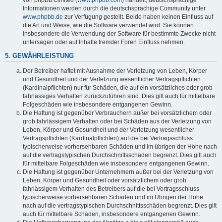
von phpBB Limited (
www.phpbb.com
) handelt; deutschsprachige
Informationen werden durch die deutschsprachige Community unter
www.phpbb.de
zur Verfügung gestellt. Beide haben keinen Einfluss auf
die Art und Weise, wie die Software verwendet wird. Sie können
insbesondere die Verwendung der Software für bestimmte Zwecke nicht
untersagen oder auf Inhalte fremder Foren Einfluss nehmen.
5. GEWÄHRLEISTUNG
Der Betreiber haftet mit Ausnahme der Verletzung von Leben, Körper
und Gesundheit und der Verletzung wesentlicher Vertragspflichten
(Kardinalpflichten) nur für Schäden, die auf ein vorsätzliches oder grob
fahrlässiges Verhalten zurückzuführen sind. Dies gilt auch für mittelbare
Folgeschäden wie insbesondere entgangenen Gewinn.
Die Haftung ist gegenüber Verbrauchern außer bei vorsätzlichem oder
grob fahrlässigem Verhalten oder bei Schäden aus der Verletzung von
Leben, Körper und Gesundheit und der Verletzung wesentlicher
Vertragspflichten (Kardinalpflichten) auf die bei Vertragsschluss
typischerweise vorhersehbaren Schäden und im übrigen der Höhe nach
auf die vertragstypischen Durchschnittsschäden begrenzt. Dies gilt auch
für mittelbare Folgeschäden wie insbesondere entgangenen Gewinn.
Die Haftung ist gegenüber Unternehmern außer bei der Verletzung von
Leben, Körper und Gesundheit oder vorsätzlichem oder grob
fahrlässigem Verhalten des Betreibers auf die bei Vertragsschluss
typischerweise vorhersehbaren Schäden und im Übrigen der Höhe
nach auf die vertragstypischen Durchschnittsschäden begrenzt. Dies gilt
auch für mittelbare Schäden, insbesondere entgangenen Gewinn.