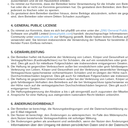
ausschließen und dir ein Hausverbot erteilen.
Du nimmst zur Kenntnis, dass der Betreiber keine Verantwortung für die Inhalte von Beiträ
hat oder die er nicht zur Kenntnis genommen hat. Du gestattest dem Betreiber, dein Be
jederzeit zu löschen oder zu sperren.
Du gestattest dem Betreiber darüber hinaus, deine Beiträge abzuändern, sofern sie geg
sind, dem Betreiber oder einem Dritten Schaden zuzufügen.
4. GENERAL PUBLIC LICENSE
Du nimmst zur Kenntnis, dass es sich bei phpBB um eine unter der „
GNU General Public
Software von phpBB Limited (
www.phpbb.com
) handelt; deutschsprachige Informatione
Community unter
www.phpbb.de
zur Verfügung gestellt. Beide haben keinen Einfluss auf
verwendet wird. Sie können insbesondere die Verwendung der Software für bestimmte Zw
fremder Foren Einfluss nehmen.
5. GEWÄHRLEISTUNG
Der Betreiber haftet mit Ausnahme der Verletzung von Leben, Körper und Gesundheit un
Vertragspflichten (Kardinalpflichten) nur für Schäden, die auf ein vorsätzliches oder gro
sind. Dies gilt auch für mittelbare Folgeschäden wie insbesondere entgangenen Gewinn.
Die Haftung ist gegenüber Verbrauchern außer bei vorsätzlichem oder grob fahrlässige
Verletzung von Leben, Körper und Gesundheit und der Verletzung wesentlicher Vertragspfl
Vertragsschluss typischerweise vorhersehbaren Schäden und im übrigen der Höhe nach a
Durchschnittsschäden begrenzt. Dies gilt auch für mittelbare Folgeschäden wie insbe
Die Haftung ist gegenüber Unternehmern außer bei der Verletzung von Leben, Körper u
grob fahrlässigem Verhalten des Betreibers auf die bei Vertragsschluss typischerweise
der Höhe nach auf die vertragstypischen Durchschnittsschäden begrenzt. Dies gilt auch
entgangenen Gewinn.
Die Haftungsbegrenzung der Absätze a bis c gilt sinngemäß auch zugunsten der Mitarbeit
Ansprüche für eine Haftung aus zwingendem nationalem Recht bleiben unberührt.
6. ÄNDERUNGSVORBEHALT
Der Betreiber ist berechtigt, die Nutzungsbedingungen und die Datenschutzerklärung z
per E-Mail mitgeteilt.
Der Nutzer ist berechtigt, den Änderungen zu widersprechen. Im Falle des Widerspruchs
dem Nutzer bestehende Vertragsverhältnis mit sofortiger Wirkung.
Die Änderungen gelten als anerkannt und verbindlich, wenn der Nutzer den Änderungen
Informationen über den Umgang mit deinen persönlichen Daten sind in der Datenschu