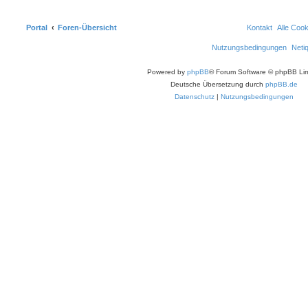
Portal
Foren-Übersicht
Kontakt
Alle Coo
Nutzungsbedingungen
Neti
Powered by
phpBB
® Forum Software © phpBB Lim
Deutsche Übersetzung durch
phpBB.de
Datenschutz
|
Nutzungsbedingungen