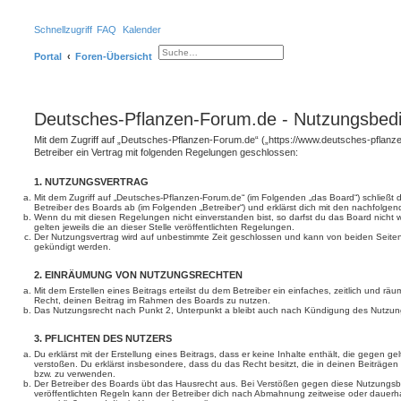
Schnellzugriff
FAQ
Kalender
Portal
Foren-Übersicht
S
E
u
r
c
w
h
e
e
i
t
Deutsches-Pflanzen-Forum.de - Nutzungsbed
e
r
t
Mit dem Zugriff auf „Deutsches-Pflanzen-Forum.de“ („https://www.deutsches-pflanz
e
Betreiber ein Vertrag mit folgenden Regelungen geschlossen:
S
u
c
1. NUTZUNGSVERTRAG
h
Mit dem Zugriff auf „Deutsches-Pflanzen-Forum.de“ (im Folgenden „das Board“) schließt
e
Betreiber des Boards ab (im Folgenden „Betreiber“) und erklärst dich mit den nachfolg
Wenn du mit diesen Regelungen nicht einverstanden bist, so darfst du das Board nicht 
gelten jeweils die an dieser Stelle veröffentlichten Regelungen.
Der Nutzungsvertrag wird auf unbestimmte Zeit geschlossen und kann von beiden Seiten 
gekündigt werden.
2. EINRÄUMUNG VON NUTZUNGSRECHTEN
Mit dem Erstellen eines Beitrags erteilst du dem Betreiber ein einfaches, zeitlich und r
Recht, deinen Beitrag im Rahmen des Boards zu nutzen.
Das Nutzungsrecht nach Punkt 2, Unterpunkt a bleibt auch nach Kündigung des Nutzun
3. PFLICHTEN DES NUTZERS
Du erklärst mit der Erstellung eines Beitrags, dass er keine Inhalte enthält, die gegen g
verstoßen. Du erklärst insbesondere, dass du das Recht besitzt, die in deinen Beiträge
bzw. zu verwenden.
Der Betreiber des Boards übt das Hausrecht aus. Bei Verstößen gegen diese Nutzungs
veröffentlichten Regeln kann der Betreiber dich nach Abmahnung zeitweise oder dauerh