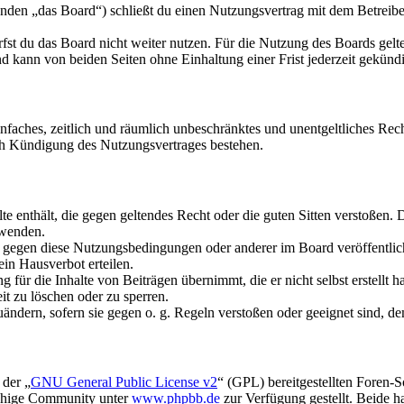
den „das Board“) schließt du einen Nutzungsvertrag mit dem Betreiber
fst du das Board nicht weiter nutzen. Für die Nutzung des Boards gelten
 kann von beiden Seiten ohne Einhaltung einer Frist jederzeit gekünd
 einfaches, zeitlich und räumlich unbeschränktes und unentgeltliches R
ch Kündigung des Nutzungsvertrages bestehen.
alte enthält, die gegen geltendes Recht oder die guten Sitten verstoßen. 
rwenden.
n gegen diese Nutzungsbedingungen oder anderer im Board veröffentli
in Hausverbot erteilen.
für die Inhalte von Beiträgen übernimmt, die er nicht selbst erstellt 
it zu löschen oder zu sperren.
uändern, sofern sie gegen o. g. Regeln verstoßen oder geeignet sind, 
 der „
GNU General Public License v2
“ (GPL) bereitgestellten Foren-
achige Community unter
www.phpbb.de
zur Verfügung gestellt. Beide h