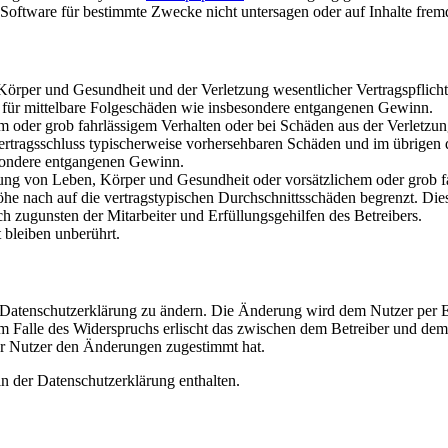
oftware für bestimmte Zwecke nicht untersagen oder auf Inhalte frem
rper und Gesundheit und der Verletzung wesentlicher Vertragspflichten
ch für mittelbare Folgeschäden wie insbesondere entgangenen Gewinn.
em oder grob fahrlässigem Verhalten oder bei Schäden aus der Verletz
i Vertragsschluss typischerweise vorhersehbaren Schäden und im übrigen
besondere entgangenen Gewinn.
ng von Leben, Körper und Gesundheit oder vorsätzlichem oder grob fah
e nach auf die vertragstypischen Durchschnittsschäden begrenzt. Dies
h zugunsten der Mitarbeiter und Erfüllungsgehilfen des Betreibers.
bleiben unberührt.
e Datenschutzerklärung zu ändern. Die Änderung wird dem Nutzer per E-
m Falle des Widerspruchs erlischt das zwischen dem Betreiber und dem 
er Nutzer den Änderungen zugestimmt hat.
n der Datenschutzerklärung enthalten.