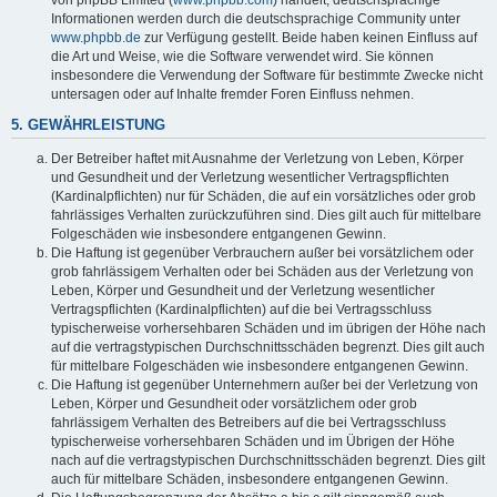
von phpBB Limited (
www.phpbb.com
) handelt; deutschsprachige
Informationen werden durch die deutschsprachige Community unter
www.phpbb.de
zur Verfügung gestellt. Beide haben keinen Einfluss auf
die Art und Weise, wie die Software verwendet wird. Sie können
insbesondere die Verwendung der Software für bestimmte Zwecke nicht
untersagen oder auf Inhalte fremder Foren Einfluss nehmen.
5. GEWÄHRLEISTUNG
Der Betreiber haftet mit Ausnahme der Verletzung von Leben, Körper
und Gesundheit und der Verletzung wesentlicher Vertragspflichten
(Kardinalpflichten) nur für Schäden, die auf ein vorsätzliches oder grob
fahrlässiges Verhalten zurückzuführen sind. Dies gilt auch für mittelbare
Folgeschäden wie insbesondere entgangenen Gewinn.
Die Haftung ist gegenüber Verbrauchern außer bei vorsätzlichem oder
grob fahrlässigem Verhalten oder bei Schäden aus der Verletzung von
Leben, Körper und Gesundheit und der Verletzung wesentlicher
Vertragspflichten (Kardinalpflichten) auf die bei Vertragsschluss
typischerweise vorhersehbaren Schäden und im übrigen der Höhe nach
auf die vertragstypischen Durchschnittsschäden begrenzt. Dies gilt auch
für mittelbare Folgeschäden wie insbesondere entgangenen Gewinn.
Die Haftung ist gegenüber Unternehmern außer bei der Verletzung von
Leben, Körper und Gesundheit oder vorsätzlichem oder grob
fahrlässigem Verhalten des Betreibers auf die bei Vertragsschluss
typischerweise vorhersehbaren Schäden und im Übrigen der Höhe
nach auf die vertragstypischen Durchschnittsschäden begrenzt. Dies gilt
auch für mittelbare Schäden, insbesondere entgangenen Gewinn.