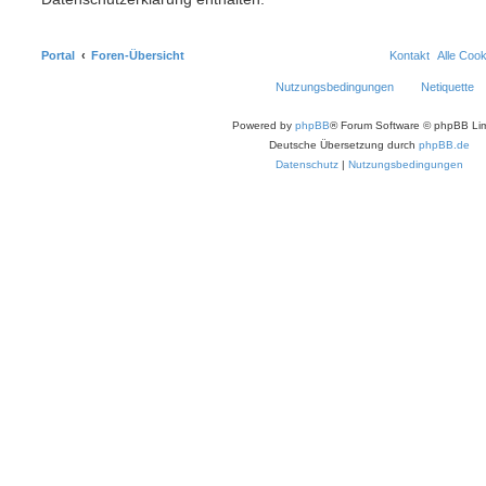
Portal
Foren-Übersicht
Kontakt
Alle Coo
Nutzungsbedingungen
Netiquette
Powered by
phpBB
® Forum Software © phpBB Lim
Deutsche Übersetzung durch
phpBB.de
Datenschutz
|
Nutzungsbedingungen