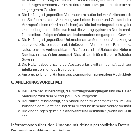
fahrlässiges Verhalten zurückzuführen sind. Dies gilt auch für mitt
entgangenen Gewinn.
Die Haftung ist gegenüber Verbrauchern außer bei vorsätzlichem ode
bei Schäden aus der Verletzung von Leben, Körper und Gesundheit u
Vertragspflichten (Kardinalpflichten) auf die bei Vertragsschluss t
und im übrigen der Höhe nach auf die vertragstypischen Durchschnit
für mittelbare Folgeschäden wie insbesondere entgangenen Gewinn
Die Haftung ist gegenüber Unternehmern außer bei der Verletzung 
oder vorsätzlichem oder grob fahrlässigem Verhalten des Betreibers 
typischerweise vorhersehbaren Schäden und im Übrigen der Höhe na
Durchschnittsschäden begrenzt. Dies gilt auch für mittelbare Schä
Gewinn.
Die Haftungsbegrenzung der Absätze a bis c gilt sinngemäß auch zug
Erfüllungsgehilfen des Betreibers.
Ansprüche für eine Haftung aus zwingendem nationalem Recht bleib
6. ÄNDERUNGSVORBEHALT
Der Betreiber ist berechtigt, die Nutzungsbedingungen und die Date
Änderung wird dem Nutzer per E-Mail mitgeteilt.
Der Nutzer ist berechtigt, den Änderungen zu widersprechen. Im Fall
zwischen dem Betreiber und dem Nutzer bestehende Vertragsverhältni
Die Änderungen gelten als anerkannt und verbindlich, wenn der Nu
hat.
Informationen über den Umgang mit deinen persönlichen Daten s
Datenschutzerklärung enthalten.