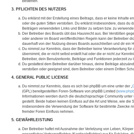
bestehen.
3. PFLICHTEN DES NUTZERS
Du erklärst mit der Erstellung eines Beitrags, dass er keine Inhalte e
oder die guten Sitten verstoßen. Du erklärst insbesondere, dass du da
Beiträgen verwendeten Links und Bilder zu setzen bzw. zu verwende
Der Betreiber des Boards übt das Hausrecht aus. Bei Verstößen g
oder anderer im Board veröffentlichten Regeln kann der Betreiber 
dauerhaft von der Nutzung dieses Boards ausschließen und dir ein H
Du nimmst zur Kenntnis, dass der Betreiber keine Verantwortung für d
übernimmt, die er nicht selbst erstellt hat oder die er nicht zur Ken
Betreiber, dein Benutzerkonto, Beiträge und Funktionen jederzeit zu 
Du gestattest dem Betreiber darüber hinaus, deine Beiträge abzuände
verstoßen oder geeignet sind, dem Betreiber oder einem Dritten Sc
4. GENERAL PUBLIC LICENSE
Du nimmst zur Kenntnis, dass es sich bei phpBB um eine unter der „
G
(GPL) bereitgestellten Foren-Software von phpBB Limited (
www.php
Informationen werden durch die deutschsprachige Community unter
gestellt. Beide haben keinen Einfluss auf die Art und Weise, wie die
insbesondere die Verwendung der Software für bestimmte Zwecke nic
fremder Foren Einfluss nehmen.
5. GEWÄHRLEISTUNG
Der Betreiber haftet mit Ausnahme der Verletzung von Leben, Körpe
wesentlicher Vertragspflichten (Kardinalpflichten) nur für Schäden, di