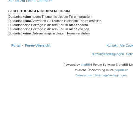
Zurück zur Foren-Übersicht
BERECHTIGUNGEN IN DIESEM FORUM
Du darfst
keine
neuen Themen in diesem Forum erstellen.
Du darfst
keine
Antworten zu Themen in diesem Forum erstellen.
Du darfst deine Beiträge in diesem Forum
nicht
ändern.
Du darfst deine Beiträge in diesem Forum
nicht
löschen.
Du darfst
keine
Dateianhänge in diesem Forum erstellen.
Portal
Foren-Übersicht
Kontakt
Alle Coo
Nutzungsbedingungen
Neti
Powered by
phpBB
® Forum Software © phpBB Lim
Deutsche Übersetzung durch
phpBB.de
Datenschutz
|
Nutzungsbedingungen