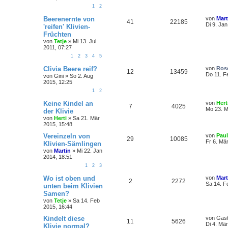
1
2
Beerenernte von
von
Mart
41
22185
Di 9. Ja
'reifen' Klivien-
Früchten
von
Tetje
»
Mi 13. Jul
2011, 07:27
1
2
3
4
5
Clivia Beere reif?
von
Ros
12
13459
Do 11. F
von
Gini
»
So 2. Aug
2015, 12:25
1
2
Keine Kindel an
von
Hert
7
4025
Mo 23. M
der Klivie
von
Herti
»
Sa 21. Mär
2015, 15:48
Vereinzeln von
von
Paul
29
10085
Fr 6. Mä
Klivien-Sämlingen
von
Martin
»
Mi 22. Jan
2014, 18:51
1
2
3
Wo ist oben und
von
Mart
2
2272
Sa 14. F
unten beim Klivien
Samen?
von
Tetje
»
Sa 14. Feb
2015, 16:44
Kindelt diese
von
Gas
11
5626
Di 4. Mä
Klivie normal?