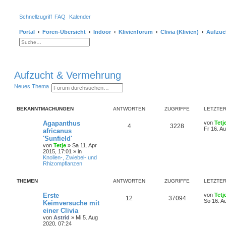
Schnellzugriff
FAQ
Kalender
Portal
Foren-Übersicht
Indoor
Klivienforum
Clivia (Klivien)
Aufzuc
S
E
u
r
c
w
h
e
e
i
Aufzucht & Vermehrung
t
e
r
S
E
Neues Thema
t
u
r
e
c
w
S
h
e
u
BEKANNTMACHUNGEN
ANTWORTEN
ZUGRIFFE
LETZTER
e
i
c
t
h
e
Agapanthus
von
Tetj
e
4
3228
r
Fr 16. A
africanus
t
'Sunfield'
e
von
Tetje
»
Sa 11. Apr
S
2015, 17:01
» in
u
Knollen-, Zwiebel- und
c
Rhizompflanzen
h
e
THEMEN
ANTWORTEN
ZUGRIFFE
LETZTER
Erste
von
Tetj
12
37094
So 16. A
Keimversuche mit
einer Clivia
von
Astrid
»
Mi 5. Aug
2020, 07:24