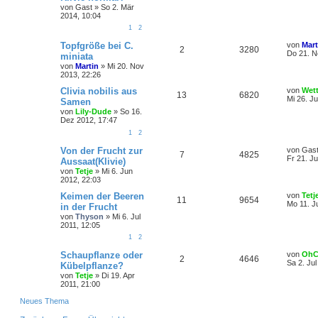
von
Gast
»
So 2. Mär
2014, 10:04
1
2
Topfgröße bei C.
von
Mart
2
3280
Do 21. N
miniata
von
Martin
»
Mi 20. Nov
2013, 22:26
Clivia nobilis aus
von
Wet
13
6820
Mi 26. J
Samen
von
Lily-Dude
»
So 16.
Dez 2012, 17:47
1
2
Von der Frucht zur
von
Gas
7
4825
Fr 21. J
Aussaat(Klivie)
von
Tetje
»
Mi 6. Jun
2012, 22:03
Keimen der Beeren
von
Tetj
11
9654
Mo 11. J
in der Frucht
von
Thyson
»
Mi 6. Jul
2011, 12:05
1
2
Schaupflanze oder
von
OhCl
2
4646
Sa 2. Jul
Kübelpflanze?
von
Tetje
»
Di 19. Apr
2011, 21:00
Neues Thema