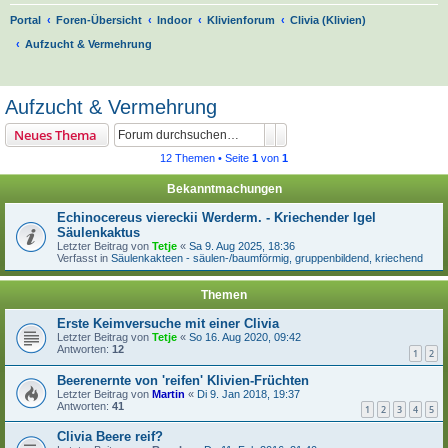
Portal
Foren-Übersicht
Indoor
Klivienforum
Clivia (Klivien)
Aufzucht & Vermehrung
S
u
Aufzucht & Vermehrung
c
Suche
Erweiterte Suche
Neues Thema
h
12 Themen • Seite
1
von
1
e
Bekanntmachungen
Echinocereus viereckii Werderm. - Kriechender Igel
Säulenkaktus
Letzter Beitrag von
Tetje
«
Sa 9. Aug 2025, 18:36
Verfasst in
Säulenkakteen - säulen-/baumförmig, gruppenbildend, kriechend
Themen
Erste Keimversuche mit einer Clivia
Letzter Beitrag von
Tetje
«
So 16. Aug 2020, 09:42
Antworten:
12
1
2
Beerenernte von 'reifen' Klivien-Früchten
Letzter Beitrag von
Martin
«
Di 9. Jan 2018, 19:37
Antworten:
41
1
2
3
4
5
Clivia Beere reif?