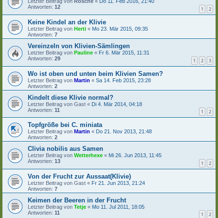
Letzter Beitrag von
Rosche
«
Do 11. Feb 2016, 21:40
Antworten:
12
1
2
Keine Kindel an der Klivie
Letzter Beitrag von
Herti
«
Mo 23. Mär 2015, 09:35
Antworten:
7
Vereinzeln von Klivien-Sämlingen
Letzter Beitrag von
Pauline
«
Fr 6. Mär 2015, 11:31
Antworten:
29
1
2
3
Wo ist oben und unten beim Klivien Samen?
Letzter Beitrag von
Martin
«
Sa 14. Feb 2015, 23:28
Antworten:
2
Kindelt diese Klivie normal?
Letzter Beitrag von
Gast
«
Di 4. Mär 2014, 04:18
Antworten:
11
1
2
Topfgröße bei C. miniata
Letzter Beitrag von
Martin
«
Do 21. Nov 2013, 21:48
Antworten:
2
Clivia nobilis aus Samen
Letzter Beitrag von
Wetterhexe
«
Mi 26. Jun 2013, 11:45
Antworten:
13
1
2
Von der Frucht zur Aussaat(Klivie)
Letzter Beitrag von
Gast
«
Fr 21. Jun 2013, 21:24
Antworten:
7
Keimen der Beeren in der Frucht
Letzter Beitrag von
Tetje
«
Mo 11. Jul 2011, 18:05
Antworten:
11
1
2