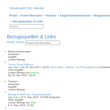
Schnellzugriff
FAQ
Kalender
Portal
Foren-Übersicht
Outdoor
Engelstrompetenforum
Brugmansia
Bezugsquellen & Links
E
r
S
w
u
e
c
Bezugsquellen & Links
i
h
t
e
S
E
e
Neues Thema
r
u
r
t
c
w
e
h
e
Bekanntmachungen
S
e
i
Antworten
u
t
Zugriffe
c
e
Letzter Beitrag
h
r
e
Canna 'Stadt Fellbach'
t
von
Tetje
»
Sa 16. Dez 2017, 19:25
» in
Knollen-, Zwiebel- und Rhizompflanzen
1
Antwort
e
1332
Zugriffe
S
Letzter Beitrag
von
Adriana
u
Sa 16. Dez 2017, 20:54
c
h
Themen
e
Antworten
Zugriffe
Letzter Beitrag
Beitrag im MDR über Engelstrompeten
von
Tetje
»
Fr 4. Sep 2015, 12:33
0
Antworten
5692
Zugriffe
Letzter Beitrag
von
Tetje
Fr 4. Sep 2015, 12:33