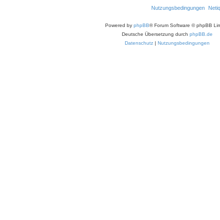
Nutzungsbedingungen
Neti
Powered by
phpBB
® Forum Software © phpBB Lim
Deutsche Übersetzung durch
phpBB.de
Datenschutz
|
Nutzungsbedingungen