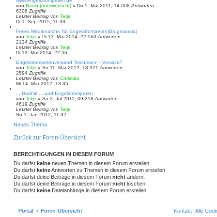
www.engelstrompeten.de
von
Bacio (unerwünscht)
»
Do 5. Mai 2011, 14:00
8
Antworten
6308
Zugriffe
Letzter Beitrag
von
Tetje
Di 1. Sep 2015, 11:33
Freies Medienarchiv für Engelstrompeten(Brugmansia)
von
Tetje
»
Di 13. Mai 2014, 22:56
0
Antworten
2124
Zugriffe
Letzter Beitrag
von
Tetje
Di 13. Mai 2014, 22:56
Engelstrompetenversand Teichmann - Vorsicht?
von
Tetje
»
So 11. Mär 2012, 13:32
1
Antworten
2594
Zugriffe
Letzter Beitrag
von
Christian
Mi 14. Mär 2012, 13:35
....Hodnik.....und Engelstrompeten
von
Tetje
»
Sa 2. Jul 2011, 09:21
8
Antworten
4619
Zugriffe
Letzter Beitrag
von
Tetje
So 1. Jan 2012, 11:32
Neues Thema
Zurück zur Foren-Übersicht
BERECHTIGUNGEN IN DIESEM FORUM
Du darfst
keine
neuen Themen in diesem Forum erstellen.
Du darfst
keine
Antworten zu Themen in diesem Forum erstellen.
Du darfst deine Beiträge in diesem Forum
nicht
ändern.
Du darfst deine Beiträge in diesem Forum
nicht
löschen.
Du darfst
keine
Dateianhänge in diesem Forum erstellen.
Portal
Foren-Übersicht
Kontakt
Alle Coo