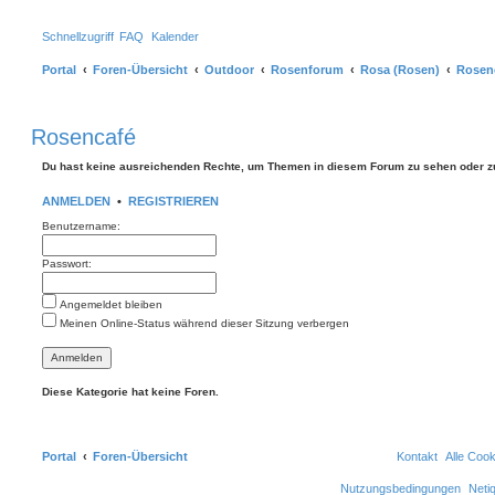
Schnellzugriff
FAQ
Kalender
Portal
Foren-Übersicht
Outdoor
Rosenforum
Rosa (Rosen)
Rosen
Rosencafé
Du hast keine ausreichenden Rechte, um Themen in diesem Forum zu sehen oder z
ANMELDEN
•
REGISTRIEREN
Benutzername:
Passwort:
Angemeldet bleiben
Meinen Online-Status während dieser Sitzung verbergen
Diese Kategorie hat keine Foren.
Portal
Foren-Übersicht
Kontakt
Alle Coo
Nutzungsbedingungen
Neti