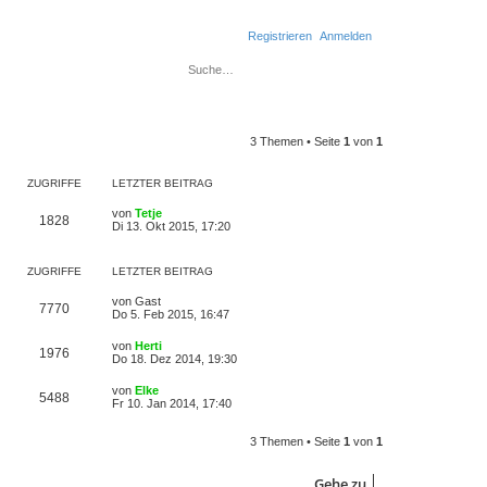
Registrieren
Anmelden
Suche
Erweiterte Suche
3 Themen • Seite
1
von
1
ZUGRIFFE
LETZTER BEITRAG
von
Tetje
1828
Di 13. Okt 2015, 17:20
ZUGRIFFE
LETZTER BEITRAG
von
Gast
7770
Do 5. Feb 2015, 16:47
von
Herti
1976
Do 18. Dez 2014, 19:30
von
Elke
5488
Fr 10. Jan 2014, 17:40
3 Themen • Seite
1
von
1
Gehe zu