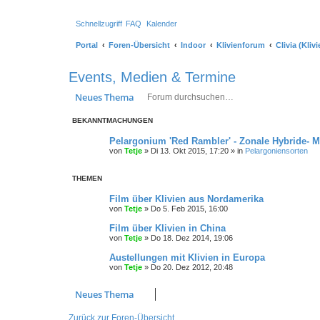
Schnellzugriff
FAQ
Kalender
Portal
Foren-Übersicht
Indoor
Klivienforum
Clivia (Klivi
Events, Medien & Termine
Suche
Erweiterte Su
Neues Thema
BEKANNTMACHUNGEN
Pelargonium 'Red Rambler' - Zonale Hybride- 
von
Tetje
»
Di 13. Okt 2015, 17:20
» in
Pelargoniensorten
THEMEN
Film über Klivien aus Nordamerika
von
Tetje
»
Do 5. Feb 2015, 16:00
Film über Klivien in China
von
Tetje
»
Do 18. Dez 2014, 19:06
Austellungen mit Klivien in Europa
von
Tetje
»
Do 20. Dez 2012, 20:48
Neues Thema
Zurück zur Foren-Übersicht