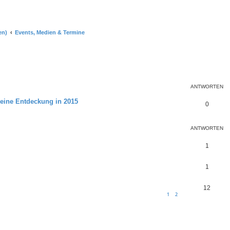
en)
Events, Medien & Termine
che
ANTWORTEN
Meine Entdeckung in 2015
0
ANTWORTEN
1
1
12
1
2