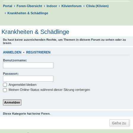
Portal
Foren-Übersicht
Indoor
Klivienforum
Clivia (Klivien)
Krankheiten & Schädlinge
S
u
Krankheiten & Schädlinge
c
Du hast keine ausreichenden Rechte, um Themen in diesem Forum zu sehen oder zu
h
lesen.
e
ANMELDEN
•
REGISTRIEREN
Benutzername:
Passwort:
Angemeldet bleiben
Meinen Online-Status während dieser Sitzung verbergen
Diese Kategorie hat keine Foren.
Gehe zu