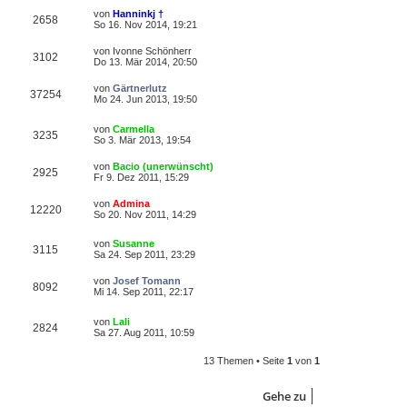
von
Hanninkj †
2658
So 16. Nov 2014, 19:21
von
Ivonne Schönherr
3102
Do 13. Mär 2014, 20:50
von
Gärtnerlutz
37254
Mo 24. Jun 2013, 19:50
von
Carmella
3235
So 3. Mär 2013, 19:54
von
Bacio (unerwünscht)
2925
Fr 9. Dez 2011, 15:29
von
Admina
12220
So 20. Nov 2011, 14:29
von
Susanne
3115
Sa 24. Sep 2011, 23:29
von
Josef Tomann
8092
Mi 14. Sep 2011, 22:17
von
Lali
2824
Sa 27. Aug 2011, 10:59
13 Themen • Seite
1
von
1
Gehe zu