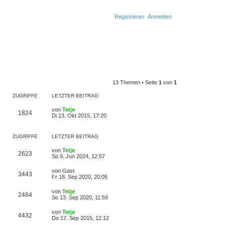
Registrieren
Anmelden
S
u
c
13 Themen • Seite
1
von
1
h
ZUGRIFFE
LETZTER BEITRAG
e
von
Tetje
1824
Di 13. Okt 2015, 17:20
ZUGRIFFE
LETZTER BEITRAG
von
Tetje
2623
So 9. Jun 2024, 12:57
von
Gast
3443
Fr 18. Sep 2020, 20:05
von
Tetje
2464
So 13. Sep 2020, 11:59
von
Tetje
4432
Do 17. Sep 2015, 12:12