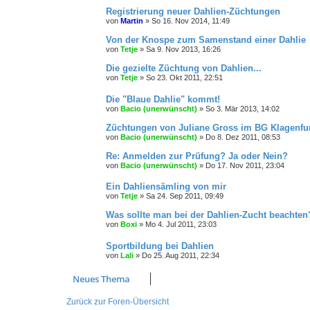
Registrierung neuer Dahlien-Züchtungen
von
Martin
»
So 16. Nov 2014, 11:49
Von der Knospe zum Samenstand einer Dahlie
von
Tetje
»
Sa 9. Nov 2013, 16:26
Die gezielte Züchtung von Dahlien...
von
Tetje
»
So 23. Okt 2011, 22:51
Die "Blaue Dahlie" kommt!
von
Bacio (unerwünscht)
»
So 3. Mär 2013, 14:02
Züchtungen von Juliane Gross im BG Klagenfu
von
Bacio (unerwünscht)
»
Do 8. Dez 2011, 08:53
Re: Anmelden zur Prüfung? Ja oder Nein?
von
Bacio (unerwünscht)
»
Do 17. Nov 2011, 23:04
Ein Dahliensämling von mir
von
Tetje
»
Sa 24. Sep 2011, 09:49
Was sollte man bei der Dahlien-Zucht beachten
von
Boxi
»
Mo 4. Jul 2011, 23:03
Sportbildung bei Dahlien
von
Lali
»
Do 25. Aug 2011, 22:34
Neues Thema
Zurück zur Foren-Übersicht