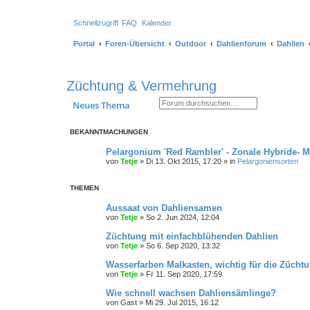
Schnellzugriff
FAQ
Kalender
Portal
Foren-Übersicht
Outdoor
Dahlienforum
Dahlien
Züchtung & Vermehrung
Suche
Erweiterte Suche
Neues Thema
BEKANNTMACHUNGEN
Pelargonium 'Red Rambler' - Zonale Hybride- 
von
Tetje
»
Di 13. Okt 2015, 17:20
» in
Pelargoniensorten
THEMEN
Aussaat von Dahliensamen
von
Tetje
»
So 2. Jun 2024, 12:04
Züchtung mit einfachblühenden Dahlien
von
Tetje
»
So 6. Sep 2020, 13:32
Wasserfarben Malkasten, wichtig für die Zücht
von
Tetje
»
Fr 11. Sep 2020, 17:59
Wie schnell wachsen Dahliensämlinge?
von
Gast
»
Mi 29. Jul 2015, 16:12