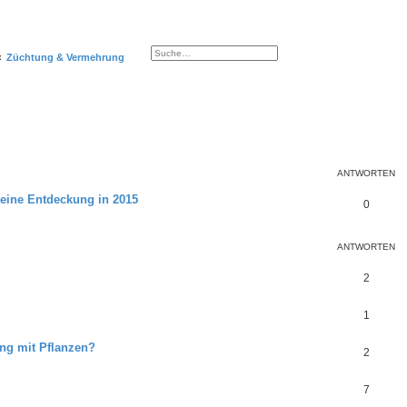
Suche
Erweiterte Suche
Züchtung & Vermehrung
ANTWORTEN
Meine Entdeckung in 2015
0
ANTWORTEN
2
1
ung mit Pflanzen?
2
7