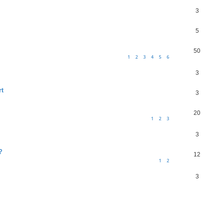
3
5
50
1
2
3
4
5
6
3
rt
3
20
1
2
3
3
?
12
1
2
3