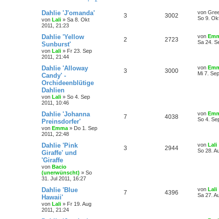
Dahlie 'J'omanda'
von
Gree
3
3002
So 9. Ok
von
Lali
»
Sa 8. Okt
2011, 21:23
Dahlie 'Yellow
von
Em
2
2723
Sa 24. S
Sunburst'
von
Lali
»
Fr 23. Sep
2011, 21:44
Dahlie 'Alloway
von
Em
3
3000
Mi 7. Se
Candy' -
Orchideenblütige
Dahlien
von
Lali
»
So 4. Sep
2011, 10:46
Dahlie 'Johanna
von
Em
7
4038
So 4. Se
Preinsdorfer'
von
Emma
»
Do 1. Sep
2011, 22:48
Dahlie 'Pink
von
Lali
3
2944
So 28. A
Giraffe' und
'Giraffe
von
Bacio
(unerwünscht)
»
So
31. Jul 2011, 16:27
Dahlie 'Blue
von
Lali
7
4396
Sa 27. A
Hawaii'
von
Lali
»
Fr 19. Aug
2011, 21:24