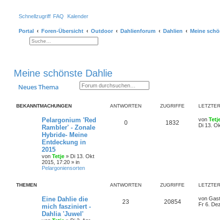
Schnellzugriff
FAQ
Kalender
Portal
Foren-Übersicht
Outdoor
Dahlienforum
Dahlien
Meine schö
Suche
Erweiterte Suche
Meine schönste Dahlie
Suche
Erweiterte Suche
Neues Thema
BEKANNTMACHUNGEN
ANTWORTEN
ZUGRIFFE
LETZTER
Pelargonium 'Red
von
Tetj
0
1832
Di 13. O
Rambler' - Zonale
Hybride- Meine
Entdeckung in
2015
von
Tetje
»
Di 13. Okt
2015, 17:20
» in
Pelargoniensorten
THEMEN
ANTWORTEN
ZUGRIFFE
LETZTER
Eine Dahlie die
von
Gas
23
20854
Fr 6. De
mich fasziniert -
Dahlia 'Juwel'