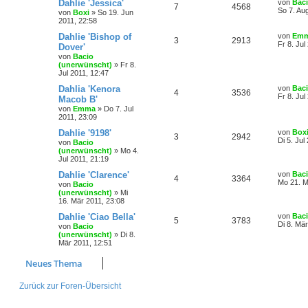
Dahlie 'Jessica'
von
Bac
7
4568
So 7. Au
von
Boxi
»
So 19. Jun
2011, 22:58
Dahlie 'Bishop of
von
Em
3
2913
Fr 8. Jul
Dover'
von
Bacio
(unerwünscht)
»
Fr 8.
Jul 2011, 12:47
Dahlia 'Kenora
von
Bac
4
3536
Fr 8. Jul
Macob B'
von
Emma
»
Do 7. Jul
2011, 23:09
Dahlie '9198'
von
Box
3
2942
Di 5. Jul
von
Bacio
(unerwünscht)
»
Mo 4.
Jul 2011, 21:19
Dahlie 'Clarence'
von
Bac
4
3364
Mo 21. M
von
Bacio
(unerwünscht)
»
Mi
16. Mär 2011, 23:08
Dahlie 'Ciao Bella'
von
Bac
5
3783
Di 8. Mä
von
Bacio
(unerwünscht)
»
Di 8.
Mär 2011, 12:51
Neues Thema
Zurück zur Foren-Übersicht