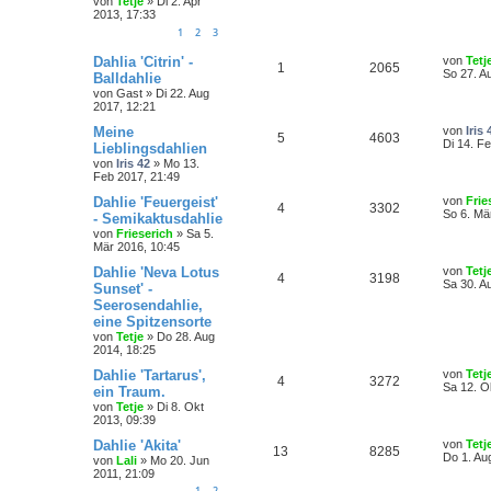
von
Tetje
»
Di 2. Apr
2013, 17:33
1
2
3
Dahlia 'Citrin' -
von
Tetj
1
2065
So 27. A
Balldahlie
von
Gast
»
Di 22. Aug
2017, 12:21
Meine
von
Iris 
5
4603
Di 14. F
Lieblingsdahlien
von
Iris 42
»
Mo 13.
Feb 2017, 21:49
Dahlie 'Feuergeist'
von
Frie
4
3302
So 6. Mä
- Semikaktusdahlie
von
Frieserich
»
Sa 5.
Mär 2016, 10:45
Dahlie 'Neva Lotus
von
Tetj
4
3198
Sa 30. A
Sunset' -
Seerosendahlie,
eine Spitzensorte
von
Tetje
»
Do 28. Aug
2014, 18:25
Dahlie 'Tartarus',
von
Tetj
4
3272
Sa 12. O
ein Traum.
von
Tetje
»
Di 8. Okt
2013, 09:39
Dahlie 'Akita'
von
Tetj
13
8285
Do 1. Au
von
Lali
»
Mo 20. Jun
2011, 21:09
1
2