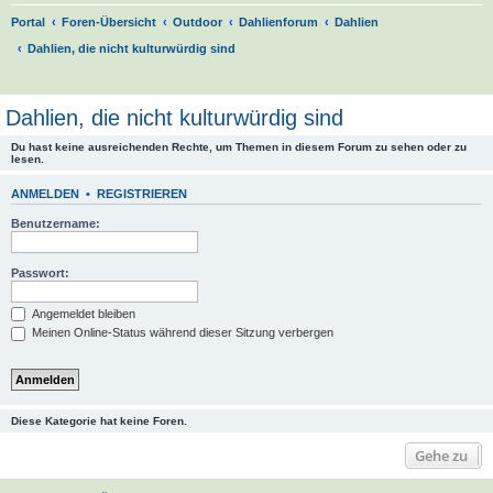
Portal
Foren-Übersicht
Outdoor
Dahlienforum
Dahlien
Dahlien, die nicht kulturwürdig sind
S
u
Dahlien, die nicht kulturwürdig sind
c
Du hast keine ausreichenden Rechte, um Themen in diesem Forum zu sehen oder zu
h
lesen.
e
ANMELDEN
•
REGISTRIEREN
Benutzername:
Passwort:
Angemeldet bleiben
Meinen Online-Status während dieser Sitzung verbergen
Diese Kategorie hat keine Foren.
Gehe zu