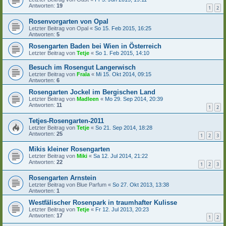
Antworten:
19
1
2
Rosenvorgarten von Opal
Letzter Beitrag von
Opal
«
So 15. Feb 2015, 16:25
Antworten:
5
Rosengarten Baden bei Wien in Österreich
Letzter Beitrag von
Tetje
«
So 1. Feb 2015, 14:10
Besuch im Rosengut Langerwisch
Letzter Beitrag von
Frala
«
Mi 15. Okt 2014, 09:15
Antworten:
6
Rosengarten Jockel im Bergischen Land
Letzter Beitrag von
Madleen
«
Mo 29. Sep 2014, 20:39
Antworten:
11
1
2
Tetjes-Rosengarten-2011
Letzter Beitrag von
Tetje
«
So 21. Sep 2014, 18:28
Antworten:
25
1
2
3
Mikis kleiner Rosengarten
Letzter Beitrag von
Miki
«
Sa 12. Jul 2014, 21:22
Antworten:
22
1
2
3
Rosengarten Arnstein
Letzter Beitrag von
Blue Parfum
«
So 27. Okt 2013, 13:38
Antworten:
1
Westfälischer Rosenpark in traumhafter Kulisse
Letzter Beitrag von
Tetje
«
Fr 12. Jul 2013, 20:23
Antworten:
17
1
2