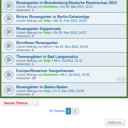
Rosengarten in Brandenburg-Deutsche Rosenschau 2013
Letzter Beitrag von
Dorothea
«
Do 30. Mai 2013, 12:21
Antworten:
1
Britzer Rosengarten in Berlin-Geheimtipp
Letzter Beitrag von
Tetje
«
Mo 11. Feb 2013, 16:53
Rosengarten Seppenrade
Letzter Beitrag von
Tetje
«
So 25. Nov 2012, 14:27
Antworten:
2
Dorotheas Rosengarten
Letzter Beitrag von
Bernd
«
Sa 24. Nov 2012, 23:33
Antworten:
3
Themengärten in Bad Langensalza
Letzter Beitrag von
Tetje
«
Mi 4. Jul 2012, 21:11
Antworten:
1
Europa-Rosarium Sangerhausen
Letzter Beitrag von
Dorothea
«
Mi 4. Jul 2012, 19:35
Antworten:
19
1
2
Rosengärten in Baden-Baden
Letzter Beitrag von
Tetje
«
Fr 9. Dez 2011, 23:06
Antworten:
3
Neues Thema
1
2
Nächste
31 Themen
Gehe zu