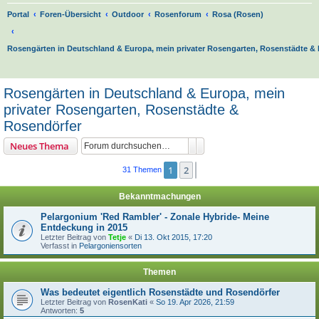
Portal
Foren-Übersicht
Outdoor
Rosenforum
Rosa (Rosen)
Rosengärten in Deutschland & Europa, mein privater Rosengarten, Rosenstädte &
S
u
Rosengärten in Deutschland & Europa, mein
c
privater Rosengarten, Rosenstädte &
h
Rosendörfer
e
Suche
Erweiterte Suche
Neues Thema
1
2
Nächste
31 Themen
Bekanntmachungen
Pelargonium 'Red Rambler' - Zonale Hybride- Meine
Entdeckung in 2015
Letzter Beitrag von
Tetje
«
Di 13. Okt 2015, 17:20
Verfasst in
Pelargoniensorten
Themen
Was bedeutet eigentlich Rosenstädte und Rosendörfer
Letzter Beitrag von
RosenKati
«
So 19. Apr 2026, 21:59
Antworten:
5