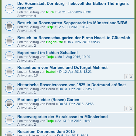
Die Rosenstadt Dornburg - liebevoll der Balkon Thüringens
genannt
Letzter Beitrag von
Rudi
«
Sa 21. Feb 2026, 07:01
Antworten:
4
Besuch im Rosengarten Seppenrade im Münsterland/NRW
Letzter Beitrag von
Tetje
«
So 5. Jul 2020, 13:52
Antworten:
4
Besuch im Rosenschaugarten der Firma Noack in Gütersloh
Letzter Beitrag von
Hagebutte
«
Do 7. Nov 2019, 09:38
Antworten:
2
Experiment im lichten Schatten!
Letzter Beitrag von
Tetje
«
Mo 1. Aug 2016, 10:29
Antworten:
7
Rosentraum von Marlene und Dr.Turgut Mehmet
Letzter Beitrag von
Isabel
«
Di 12. Apr 2016, 13:21
Antworten:
18
1
2
Historische Rosenterassen von 1925 in Dortmund eröffnet
Letzter Beitrag von
Bernd
«
Do 31. Dez 2015, 23:59
Antworten:
1
Marions geliebter (Rosen) Garten
Letzter Beitrag von
Bernd
«
Do 31. Dez 2015, 23:56
Antworten:
14
1
2
Rosenvorgarten der Extraklasse im Münsterland
Letzter Beitrag von
Tetje
«
Sa 13. Jun 2015, 18:30
Antworten:
2
Rosarium Dortmund Juni 2015
Letzter Beitrag von
Gast
«
Fr 5. Jun 2015, 19:11