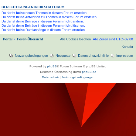
BERECHTIGUNGEN IN DIESEM FORUM
Du darfst
keine
neuen Themen in diesem Forum erstellen.
Du darfst
keine
Antworten zu Themen in diesem Forum erstellen.
Du darfst deine Beiträge in diesem Forum
nicht
ändern.
Du darfst deine Beiträge in diesem Forum
nicht
löschen.
Du darfst
keine
Dateianhänge in diesem Forum erstellen.
Portal
Foren-Übersicht
Alle Cookies löschen
Alle Zeiten sind
UTC+02:00
Kontakt
Nutzungsbedingungen
Netiquette
Datenschutzrichtlinie
Impressum
Powered by
phpBB
® Forum Software © phpBB Limited
Deutsche Übersetzung durch
phpBB.de
Datenschutz
|
Nutzungsbedingungen