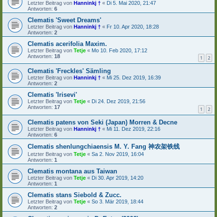
Letzter Beitrag von
Hanninkj †
«
Di 5. Mai 2020, 21:47
Antworten:
6
Clematis 'Sweet Dreams'
Letzter Beitrag von
Hanninkj †
«
Fr 10. Apr 2020, 18:28
Antworten:
2
Clematis acerifolia Maxim.
Letzter Beitrag von
Tetje
«
Mo 10. Feb 2020, 17:12
Antworten:
18
1
2
Clematis 'Freckles' Sämling
Letzter Beitrag von
Hanninkj †
«
Mi 25. Dez 2019, 16:39
Antworten:
2
Clematis 'Irisevi'
Letzter Beitrag von
Tetje
«
Di 24. Dez 2019, 21:56
Antworten:
17
1
2
Clematis patens von Seki (Japan) Morren & Decne
Letzter Beitrag von
Hanninkj †
«
Mi 11. Dez 2019, 22:16
Antworten:
6
Clematis shenlungchiaensis M. Y. Fang 神农架铁线
Letzter Beitrag von
Tetje
«
Sa 2. Nov 2019, 16:04
Antworten:
1
Clematis montana aus Taiwan
Letzter Beitrag von
Tetje
«
Di 30. Apr 2019, 14:20
Antworten:
1
Clematis stans Siebold & Zucc.
Letzter Beitrag von
Tetje
«
So 3. Mär 2019, 18:44
Antworten:
2