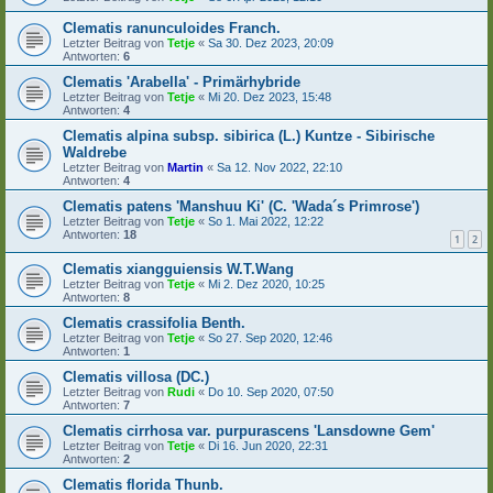
Clematis ranunculoides Franch.
Letzter Beitrag von
Tetje
«
Sa 30. Dez 2023, 20:09
Antworten:
6
Clematis 'Arabella' - Primärhybride
Letzter Beitrag von
Tetje
«
Mi 20. Dez 2023, 15:48
Antworten:
4
Clematis alpina subsp. sibirica (L.) Kuntze - Sibirische
Waldrebe
Letzter Beitrag von
Martin
«
Sa 12. Nov 2022, 22:10
Antworten:
4
Clematis patens 'Manshuu Ki' (C. 'Wada´s Primrose')
Letzter Beitrag von
Tetje
«
So 1. Mai 2022, 12:22
Antworten:
18
1
2
Clematis xiangguiensis W.T.Wang
Letzter Beitrag von
Tetje
«
Mi 2. Dez 2020, 10:25
Antworten:
8
Clematis crassifolia Benth.
Letzter Beitrag von
Tetje
«
So 27. Sep 2020, 12:46
Antworten:
1
Clematis villosa (DC.)
Letzter Beitrag von
Rudi
«
Do 10. Sep 2020, 07:50
Antworten:
7
Clematis cirrhosa var. purpurascens 'Lansdowne Gem'
Letzter Beitrag von
Tetje
«
Di 16. Jun 2020, 22:31
Antworten:
2
Clematis florida Thunb.