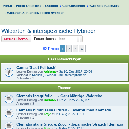
Portal
Foren-Übersicht
Outdoor
Clematisforum
Waldrebe (Clematis)
Wildarten & interspezifische Hybriden
S
u
Wildarten & interspezifische Hybriden
c
Suche
Erweiterte Suche
Neues Thema
h
e
1
2
3
4
Nächste
85 Themen
Bekanntmachungen
Canna 'Stadt Fellbach'
Letzter Beitrag von
Adriana
«
Sa 16. Dez 2017, 20:54
Verfasst in
Knollen-, Zwiebel- und Rhizompflanzen
Antworten:
1
Themen
Clematis integrifolia L. - Ganzblättrige Waldrebe
Letzter Beitrag von
Bernd.S
«
Do 27. Nov 2025, 10:48
Antworten:
3
Clematis hirsutissima Pursh - Lederblumen Klematis
Letzter Beitrag von
Tetje
«
Fr 1. Aug 2025, 11:57
Antworten:
1
Clematis stans Sieb. & Zucc. - Japanische Strauch Klematis
Letzter Beitrag von
Tetje
«
So 6. Apr 2025, 12:10