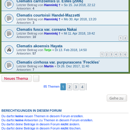
Clematis carrizoensis D. Estes (2006)
Letzter Beitrag von
Hanninkj †
«
So 15. Jul 2018, 22:12
Antworten:
4
Clematis courtoisii Handel-Mazzetti
Letzter Beitrag von
Hanninkj †
«
Mo 30. Apr 2018, 13:20
Antworten:
3
Clematis fusca var. coreana Nakai
Letzter Beitrag von
Hanninkj †
«
Mi 11. Apr 2018, 19:42
Antworten:
10
1
2
Clematis akoensis Hayata
Letzter Beitrag von
Tetje
«
Di 13. Feb 2018, 14:50
Antworten:
57
1
2
3
4
5
6
Clematis cirrhosa var. purpurascens 'Freckles'
Letzter Beitrag von
Martin
«
Di 26. Dez 2017, 11:40
Antworten:
7
Neues Thema
1
2
3
4
Nächste
85 Themen
Gehe zu
BERECHTIGUNGEN IN DIESEM FORUM
Du darfst
keine
neuen Themen in diesem Forum erstellen.
Du darfst
keine
Antworten zu Themen in diesem Forum erstellen.
Du darfst deine Beiträge in diesem Forum
nicht
ändern.
Du darfst deine Beiträge in diesem Forum
nicht
löschen.