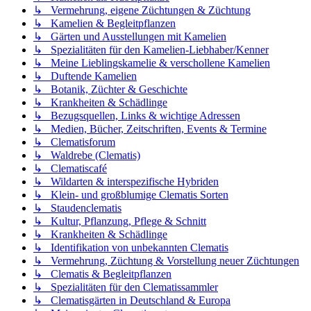
↳ Vermehrung, eigene Züchtungen & Züchtung
↳ Kamelien & Begleitpflanzen
↳ Gärten und Ausstellungen mit Kamelien
↳ Spezialitäten für den Kamelien-Liebhaber/Kenner
↳ Meine Lieblingskamelie & verschollene Kamelien
↳ Duftende Kamelien
↳ Botanik, Züchter & Geschichte
↳ Krankheiten & Schädlinge
↳ Bezugsquellen, Links & wichtige Adressen
↳ Medien, Bücher, Zeitschriften, Events & Termine
↳ Clematisforum
↳ Waldrebe (Clematis)
↳ Clematiscafé
↳ Wildarten & interspezifische Hybriden
↳ Klein- und großblumige Clematis Sorten
↳ Staudenclematis
↳ Kultur, Pflanzung, Pflege & Schnitt
↳ Krankheiten & Schädlinge
↳ Identifikation von unbekannten Clematis
↳ Vermehrung, Züchtung & Vorstellung neuer Züchtungen
↳ Clematis & Begleitpflanzen
↳ Spezialitäten für den Clematissammler
↳ Clematisgärten in Deutschland & Europa