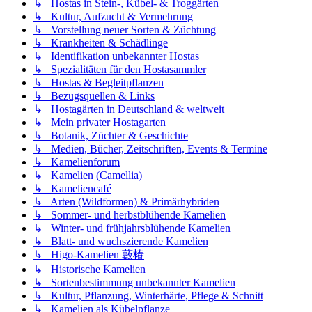
↳ Hostas in Stein-, Kübel- & Troggärten
↳ Kultur, Aufzucht & Vermehrung
↳ Vorstellung neuer Sorten & Züchtung
↳ Krankheiten & Schädlinge
↳ Identifikation unbekannter Hostas
↳ Spezialitäten für den Hostasammler
↳ Hostas & Begleitpflanzen
↳ Bezugsquellen & Links
↳ Hostagärten in Deutschland & weltweit
↳ Mein privater Hostagarten
↳ Botanik, Züchter & Geschichte
↳ Medien, Bücher, Zeitschriften, Events & Termine
↳ Kamelienforum
↳ Kamelien (Camellia)
↳ Kameliencafé
↳ Arten (Wildformen) & Primärhybriden
↳ Sommer- und herbstblühende Kamelien
↳ Winter- und frühjahrsblühende Kamelien
↳ Blatt- und wuchszierende Kamelien
↳ Higo-Kamelien 藪椿
↳ Historische Kamelien
↳ Sortenbestimmung unbekannter Kamelien
↳ Kultur, Pflanzung, Winterhärte, Pflege & Schnitt
↳ Kamelien als Kübelpflanze