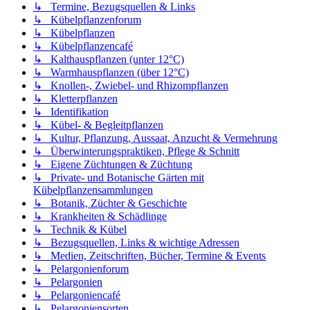
↳ Termine, Bezugsquellen & Links
↳ Kübelpflanzenforum
↳ Kübelpflanzen
↳ Kübelpflanzencafé
↳ Kalthauspflanzen (unter 12°C)
↳ Warmhauspflanzen (über 12°C)
↳ Knollen-, Zwiebel- und Rhizompflanzen
↳ Kletterpflanzen
↳ Identifikation
↳ Kübel- & Begleitpflanzen
↳ Kultur, Pflanzung, Aussaat, Anzucht & Vermehrung
↳ Überwinterungspraktiken, Pflege & Schnitt
↳ Eigene Züchtungen & Züchtung
↳ Private- und Botanische Gärten mit
Kübelpflanzensammlungen
↳ Botanik, Züchter & Geschichte
↳ Krankheiten & Schädlinge
↳ Technik & Kübel
↳ Bezugsquellen, Links & wichtige Adressen
↳ Medien, Zeitschriften, Bücher, Termine & Events
↳ Pelargonienforum
↳ Pelargonien
↳ Pelargoniencafé
↳ Pelargoniensorten