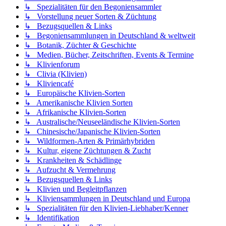
↳ Spezialitäten für den Begoniensammler
↳ Vorstellung neuer Sorten & Züchtung
↳ Bezugsquellen & Links
↳ Begoniensammlungen in Deutschland & weltweit
↳ Botanik, Züchter & Geschichte
↳ Medien, Bücher, Zeitschriften, Events & Termine
↳ Klivienforum
↳ Clivia (Klivien)
↳ Kliviencafé
↳ Europäische Klivien-Sorten
↳ Amerikanische Klivien Sorten
↳ Afrikanische Klivien-Sorten
↳ Australische/Neuseeländische Klivien-Sorten
↳ Chinesische/Japanische Klivien-Sorten
↳ Wildformen-Arten & Primärhybriden
↳ Kultur, eigene Züchtungen & Zucht
↳ Krankheiten & Schädlinge
↳ Aufzucht & Vermehrung
↳ Bezugsquellen & Links
↳ Klivien und Begleitpflanzen
↳ Kliviensammlungen in Deutschland und Europa
↳ Spezialitäten für den Klivien-Liebhaber/Kenner
↳ Identifikation