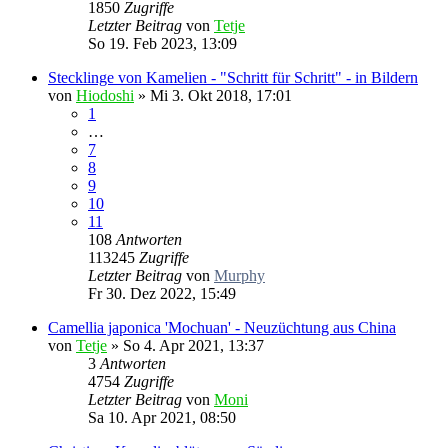
1850
Zugriffe
Letzter Beitrag
von
Tetje
So 19. Feb 2023, 13:09
Stecklinge von Kamelien - "Schritt für Schritt" - in Bildern
von
Hiodoshi
»
Mi 3. Okt 2018, 17:01
1
…
7
8
9
10
11
108
Antworten
113245
Zugriffe
Letzter Beitrag
von
Murphy
Fr 30. Dez 2022, 15:49
Camellia japonica 'Mochuan' - Neuzüchtung aus China
von
Tetje
»
So 4. Apr 2021, 13:37
3
Antworten
4754
Zugriffe
Letzter Beitrag
von
Moni
Sa 10. Apr 2021, 08:50