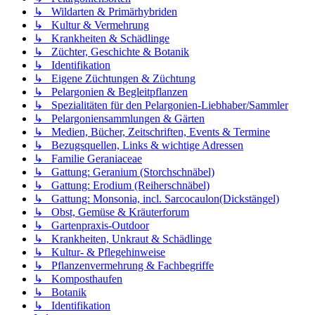
↳ Wildarten & Primärhybriden
↳ Kultur & Vermehrung
↳ Krankheiten & Schädlinge
↳ Züchter, Geschichte & Botanik
↳ Identifikation
↳ Eigene Züchtungen & Züchtung
↳ Pelargonien & Begleitpflanzen
↳ Spezialitäten für den Pelargonien-Liebhaber/Sammler
↳ Pelargoniensammlungen & Gärten
↳ Medien, Bücher, Zeitschriften, Events & Termine
↳ Bezugsquellen, Links & wichtige Adressen
↳ Familie Geraniaceae
↳ Gattung: Geranium (Storchschnäbel)
↳ Gattung: Erodium (Reiherschnäbel)
↳ Gattung: Monsonia, incl. Sarcocaulon(Dickstängel)
↳ Obst, Gemüse & Kräuterforum
↳ Gartenpraxis-Outdoor
↳ Krankheiten, Unkraut & Schädlinge
↳ Kultur- & Pflegehinweise
↳ Pflanzenvermehrung & Fachbegriffe
↳ Komposthaufen
↳ Botanik
↳ Identifikation