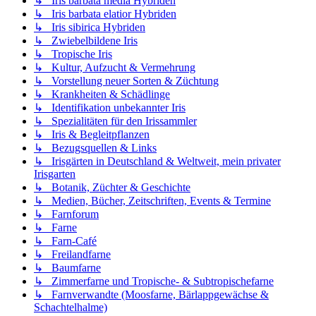
↳ Iris barbata media Hybriden
↳ Iris barbata elatior Hybriden
↳ Iris sibirica Hybriden
↳ Zwiebelbildene Iris
↳ Tropische Iris
↳ Kultur, Aufzucht & Vermehrung
↳ Vorstellung neuer Sorten & Züchtung
↳ Krankheiten & Schädlinge
↳ Identifikation unbekannter Iris
↳ Spezialitäten für den Irissammler
↳ Iris & Begleitpflanzen
↳ Bezugsquellen & Links
↳ Irisgärten in Deutschland & Weltweit, mein privater
Irisgarten
↳ Botanik, Züchter & Geschichte
↳ Medien, Bücher, Zeitschriften, Events & Termine
↳ Farnforum
↳ Farne
↳ Farn-Café
↳ Freilandfarne
↳ Baumfarne
↳ Zimmerfarne und Tropische- & Subtropischefarne
↳ Farnverwandte (Moosfarne, Bärlappgewächse &
Schachtelhalme)