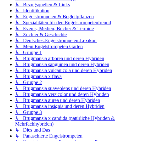
↳ Bezugsquellen & Links
↳ Identifikation
↳ Engelstrompeten & Begleitpflanzen
↳ Spezialitäten für den Engelstrompetenfreund
↳ Events, Medien, Bücher & Termine
↳ Züchter & Geschichte
↳ Deutsches-Engelstrompeten-Lexikon
↳ Mein Engelstrompeten Garten
↳ Gruppe 1
↳ Brugmansia arborea und deren Hybriden
↳ Brugmansia sanguinea und deren Hybriden
↳ Brugmansia vulcanicola und deren Hybriden
↳ Brugmansia x flava
↳ Gruppe 2
↳ Brugmansia suaveolens und deren Hybriden
↳ Brugmansia versicolor und deren Hybriden
↳ Brugmansia aurea und deren Hybriden
↳ Brugmansia insignis und deren Hybriden
↳ Gruppe 3
↳ Brugmansia x candida (natürliche Hybriden &
Mehrfachhybriden)
↳ Dies und Das
↳ Panaschierte Engelstrompeten