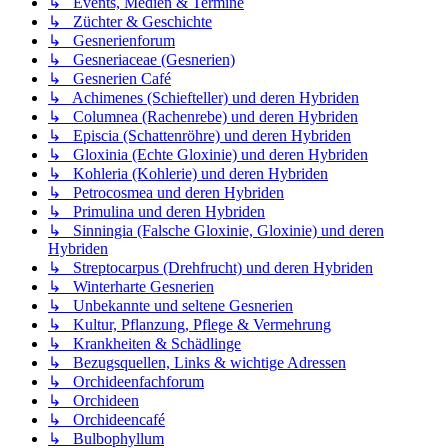
↳ Events, Medien & Termine
↳ Züchter & Geschichte
↳ Gesnerienforum
↳ Gesneriaceae (Gesnerien)
↳ Gesnerien Café
↳ Achimenes (Schiefteller) und deren Hybriden
↳ Columnea (Rachenrebe) und deren Hybriden
↳ Episcia (Schattenröhre) und deren Hybriden
↳ Gloxinia (Echte Gloxinie) und deren Hybriden
↳ Kohleria (Kohlerie) und deren Hybriden
↳ Petrocosmea und deren Hybriden
↳ Primulina und deren Hybriden
↳ Sinningia (Falsche Gloxinie, Gloxinie) und deren
Hybriden
↳ Streptocarpus (Drehfrucht) und deren Hybriden
↳ Winterharte Gesnerien
↳ Unbekannte und seltene Gesnerien
↳ Kultur, Pflanzung, Pflege & Vermehrung
↳ Krankheiten & Schädlinge
↳ Bezugsquellen, Links & wichtige Adressen
↳ Orchideenfachforum
↳ Orchideen
↳ Orchideencafé
↳ Bulbophyllum