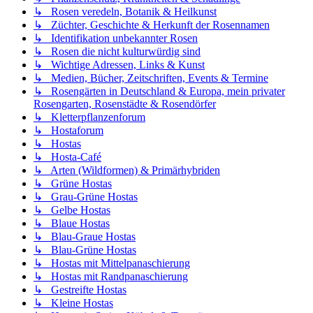
↳ Rosen veredeln, Botanik & Heilkunst
↳ Züchter, Geschichte & Herkunft der Rosennamen
↳ Identifikation unbekannter Rosen
↳ Rosen die nicht kulturwürdig sind
↳ Wichtige Adressen, Links & Kunst
↳ Medien, Bücher, Zeitschriften, Events & Termine
↳ Rosengärten in Deutschland & Europa, mein privater
Rosengarten, Rosenstädte & Rosendörfer
↳ Kletterpflanzenforum
↳ Hostaforum
↳ Hostas
↳ Hosta-Café
↳ Arten (Wildformen) & Primärhybriden
↳ Grüne Hostas
↳ Grau-Grüne Hostas
↳ Gelbe Hostas
↳ Blaue Hostas
↳ Blau-Graue Hostas
↳ Blau-Grüne Hostas
↳ Hostas mit Mittelpanaschierung
↳ Hostas mit Randpanaschierung
↳ Gestreifte Hostas
↳ Kleine Hostas