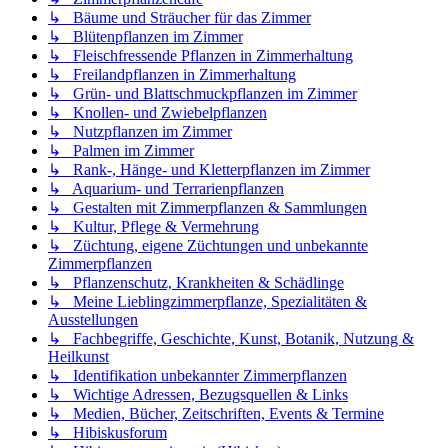
↳ Bäume und Sträucher für das Zimmer
↳ Blütenpflanzen im Zimmer
↳ Fleischfressende Pflanzen in Zimmerhaltung
↳ Freilandpflanzen in Zimmerhaltung
↳ Grün- und Blattschmuckpflanzen im Zimmer
↳ Knollen- und Zwiebelpflanzen
↳ Nutzpflanzen im Zimmer
↳ Palmen im Zimmer
↳ Rank-, Hänge- und Kletterpflanzen im Zimmer
↳ Aquarium- und Terrarienpflanzen
↳ Gestalten mit Zimmerpflanzen & Sammlungen
↳ Kultur, Pflege & Vermehrung
↳ Züchtung, eigene Züchtungen und unbekannte
Zimmerpflanzen
↳ Pflanzenschutz, Krankheiten & Schädlinge
↳ Meine Lieblingzimmerpflanze, Spezialitäten &
Ausstellungen
↳ Fachbegriffe, Geschichte, Kunst, Botanik, Nutzung &
Heilkunst
↳ Identifikation unbekannter Zimmerpflanzen
↳ Wichtige Adressen, Bezugsquellen & Links
↳ Medien, Bücher, Zeitschriften, Events & Termine
↳ Hibiskusforum