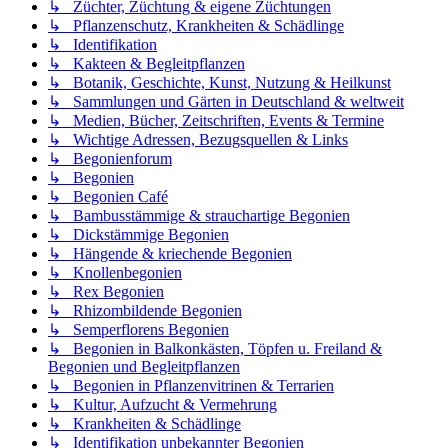
↳ Züchter, Züchtung & eigene Züchtungen
↳ Pflanzenschutz, Krankheiten & Schädlinge
↳ Identifikation
↳ Kakteen & Begleitpflanzen
↳ Botanik, Geschichte, Kunst, Nutzung & Heilkunst
↳ Sammlungen und Gärten in Deutschland & weltweit
↳ Medien, Bücher, Zeitschriften, Events & Termine
↳ Wichtige Adressen, Bezugsquellen & Links
↳ Begonienforum
↳ Begonien
↳ Begonien Café
↳ Bambusstämmige & strauchartige Begonien
↳ Dickstämmige Begonien
↳ Hängende & kriechende Begonien
↳ Knollenbegonien
↳ Rex Begonien
↳ Rhizombildende Begonien
↳ Semperflorens Begonien
↳ Begonien in Balkonkästen, Töpfen u. Freiland &
Begonien und Begleitpflanzen
↳ Begonien in Pflanzenvitrinen & Terrarien
↳ Kultur, Aufzucht & Vermehrung
↳ Krankheiten & Schädlinge
↳ Identifikation unbekannter Begonien