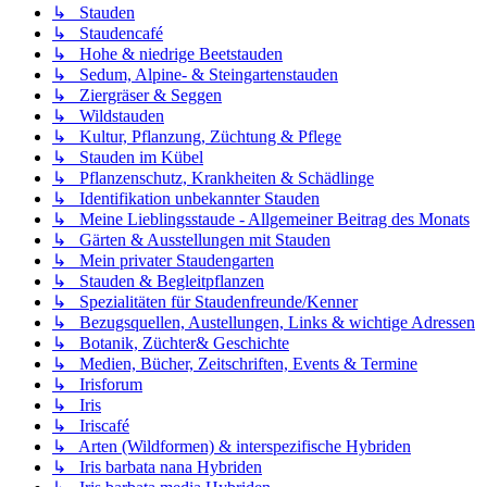
↳ Stauden
↳ Staudencafé
↳ Hohe & niedrige Beetstauden
↳ Sedum, Alpine- & Steingartenstauden
↳ Ziergräser & Seggen
↳ Wildstauden
↳ Kultur, Pflanzung, Züchtung & Pflege
↳ Stauden im Kübel
↳ Pflanzenschutz, Krankheiten & Schädlinge
↳ Identifikation unbekannter Stauden
↳ Meine Lieblingsstaude - Allgemeiner Beitrag des Monats
↳ Gärten & Ausstellungen mit Stauden
↳ Mein privater Staudengarten
↳ Stauden & Begleitpflanzen
↳ Spezialitäten für Staudenfreunde/Kenner
↳ Bezugsquellen, Austellungen, Links & wichtige Adressen
↳ Botanik, Züchter& Geschichte
↳ Medien, Bücher, Zeitschriften, Events & Termine
↳ Irisforum
↳ Iris
↳ Iriscafé
↳ Arten (Wildformen) & interspezifische Hybriden
↳ Iris barbata nana Hybriden