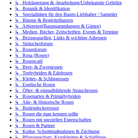
↳ Holzlagerung & -bearbeitung/Unbekannte Gehölze
↳ Botanik & Identifikation
↳ Spezialitäten für den Baum-Liebhaber / Sammler
↳ Bäume & Begleitpflanzen
↳ Arboreten(Baumsammlungen & Gärten)
↳ Medien, Bücher, Zeitschriften, Events & Termine
↳ Bezugsquellen, Links & wichtige Adressen
↳ Sträucherforum
↳ Rosenforum
↳ Rosa (Rosen)
↳ Rosencafé
↳ Beet- & Zwergrosen
↳ Teehybriden & Edelrosen
↳ Kletter- & Schlingrosen
↳ Englische Rosen
↳ Öfter- & einmalblühende Strauchrosen
↳ Rosenarten & Primärhybriden
↳ Alte- & Historische Rosen
↳ Bodendeckerrosen
↳ Rosen die man kennen sollte
↳ Rosen mit speziellen Eigenschaften
↳ Rosen & Partner
↳ Kultur, Schnittmaßnahmen & Züchtung
↳ Pflanzenschutz, Krankheiten & Schädlinge