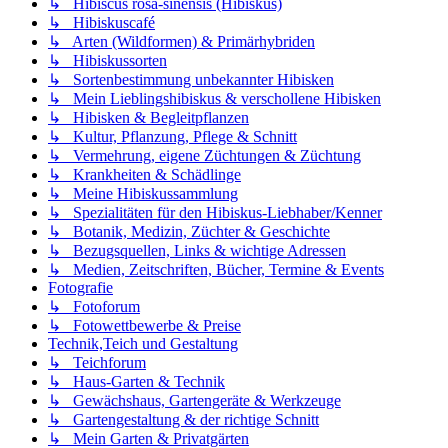
↳ Hibiscus rosa-sinensis (Hibiskus)
↳ Hibiskuscafé
↳ Arten (Wildformen) & Primärhybriden
↳ Hibiskussorten
↳ Sortenbestimmung unbekannter Hibisken
↳ Mein Lieblingshibiskus & verschollene Hibisken
↳ Hibisken & Begleitpflanzen
↳ Kultur, Pflanzung, Pflege & Schnitt
↳ Vermehrung, eigene Züchtungen & Züchtung
↳ Krankheiten & Schädlinge
↳ Meine Hibiskussammlung
↳ Spezialitäten für den Hibiskus-Liebhaber/Kenner
↳ Botanik, Medizin, Züchter & Geschichte
↳ Bezugsquellen, Links & wichtige Adressen
↳ Medien, Zeitschriften, Bücher, Termine & Events
Fotografie
↳ Fotoforum
↳ Fotowettbewerbe & Preise
Technik,Teich und Gestaltung
↳ Teichforum
↳ Haus-Garten & Technik
↳ Gewächshaus, Gartengeräte & Werkzeuge
↳ Gartengestaltung & der richtige Schnitt
↳ Mein Garten & Privatgärten