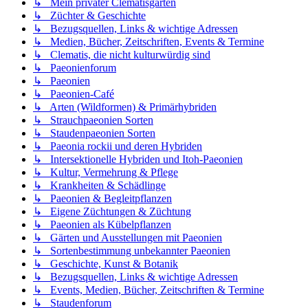
↳ Mein privater Clematisgarten
↳ Züchter & Geschichte
↳ Bezugsquellen, Links & wichtige Adressen
↳ Medien, Bücher, Zeitschriften, Events & Termine
↳ Clematis, die nicht kulturwürdig sind
↳ Paeonienforum
↳ Paeonien
↳ Paeonien-Café
↳ Arten (Wildformen) & Primärhybriden
↳ Strauchpaeonien Sorten
↳ Staudenpaeonien Sorten
↳ Paeonia rockii und deren Hybriden
↳ Intersektionelle Hybriden und Itoh-Paeonien
↳ Kultur, Vermehrung & Pflege
↳ Krankheiten & Schädlinge
↳ Paeonien & Begleitpflanzen
↳ Eigene Züchtungen & Züchtung
↳ Paeonien als Kübelpflanzen
↳ Gärten und Ausstellungen mit Paeonien
↳ Sortenbestimmung unbekannter Paeonien
↳ Geschichte, Kunst & Botanik
↳ Bezugsquellen, Links & wichtige Adressen
↳ Events, Medien, Bücher, Zeitschriften & Termine
↳ Staudenforum