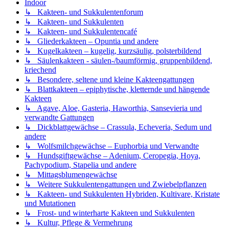
Indoor
↳ Kakteen- und Sukkulentenforum
↳ Kakteen- und Sukkulenten
↳ Kakteen- und Sukkulentencafé
↳ Gliederkakteen – Opuntia und andere
↳ Kugelkakteen – kugelig, kurzsäulig, polsterbildend
↳ Säulenkakteen - säulen-/baumförmig, gruppenbildend,
kriechend
↳ Besondere, seltene und kleine Kakteengattungen
↳ Blattkakteen – epiphytische, kletternde und hängende
Kakteen
↳ Agave, Aloe, Gasteria, Haworthia, Sansevieria und
verwandte Gattungen
↳ Dickblattgewächse – Crassula, Echeveria, Sedum und
andere
↳ Wolfsmilchgewächse – Euphorbia und Verwandte
↳ Hundsgiftgewächse – Adenium, Ceropegia, Hoya,
Pachypodium, Stapelia und andere
↳ Mittagsblumengewächse
↳ Weitere Sukkulentengattungen und Zwiebelpflanzen
↳ Kakteen- und Sukkulenten Hybriden, Kultivare, Kristate
und Mutationen
↳ Frost- und winterharte Kakteen und Sukkulenten
↳ Kultur, Pflege & Vermehrung