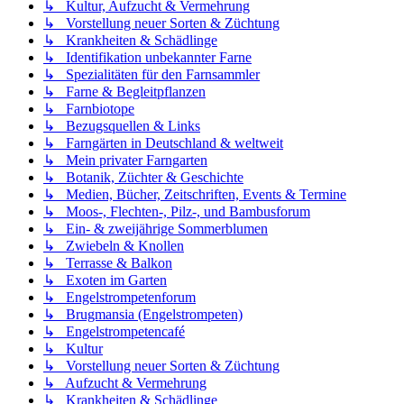
↳ Kultur, Aufzucht & Vermehrung
↳ Vorstellung neuer Sorten & Züchtung
↳ Krankheiten & Schädlinge
↳ Identifikation unbekannter Farne
↳ Spezialitäten für den Farnsammler
↳ Farne & Begleitpflanzen
↳ Farnbiotope
↳ Bezugsquellen & Links
↳ Farngärten in Deutschland & weltweit
↳ Mein privater Farngarten
↳ Botanik, Züchter & Geschichte
↳ Medien, Bücher, Zeitschriften, Events & Termine
↳ Moos-, Flechten-, Pilz-, und Bambusforum
↳ Ein- & zweijährige Sommerblumen
↳ Zwiebeln & Knollen
↳ Terrasse & Balkon
↳ Exoten im Garten
↳ Engelstrompetenforum
↳ Brugmansia (Engelstrompeten)
↳ Engelstrompetencafé
↳ Kultur
↳ Vorstellung neuer Sorten & Züchtung
↳ Aufzucht & Vermehrung
↳ Krankheiten & Schädlinge