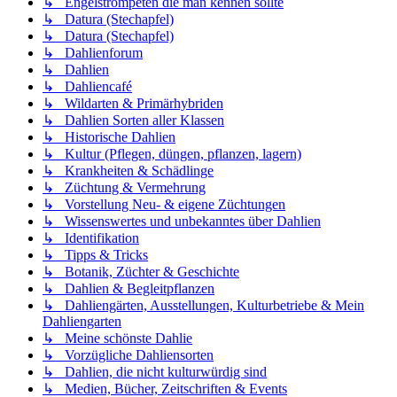
↳ Engelstrompeten die man kennen sollte
↳ Datura (Stechapfel)
↳ Datura (Stechapfel)
↳ Dahlienforum
↳ Dahlien
↳ Dahliencafé
↳ Wildarten & Primärhybriden
↳ Dahlien Sorten aller Klassen
↳ Historische Dahlien
↳ Kultur (Pflegen, düngen, pflanzen, lagern)
↳ Krankheiten & Schädlinge
↳ Züchtung & Vermehrung
↳ Vorstellung Neu- & eigene Züchtungen
↳ Wissenswertes und unbekanntes über Dahlien
↳ Identifikation
↳ Tipps & Tricks
↳ Botanik, Züchter & Geschichte
↳ Dahlien & Begleitpflanzen
↳ Dahliengärten, Ausstellungen, Kulturbetriebe & Mein
Dahliengarten
↳ Meine schönste Dahlie
↳ Vorzügliche Dahliensorten
↳ Dahlien, die nicht kulturwürdig sind
↳ Medien, Bücher, Zeitschriften & Events