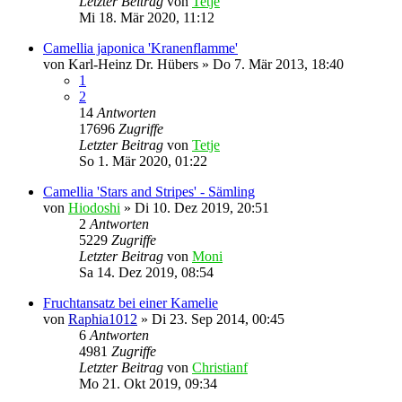
Letzter Beitrag
von
Tetje
Mi 18. Mär 2020, 11:12
Camellia japonica 'Kranenflamme'
von
Karl-Heinz Dr. Hübers
»
Do 7. Mär 2013, 18:40
1
2
14
Antworten
17696
Zugriffe
Letzter Beitrag
von
Tetje
So 1. Mär 2020, 01:22
Camellia 'Stars and Stripes' - Sämling
von
Hiodoshi
»
Di 10. Dez 2019, 20:51
2
Antworten
5229
Zugriffe
Letzter Beitrag
von
Moni
Sa 14. Dez 2019, 08:54
Fruchtansatz bei einer Kamelie
von
Raphia1012
»
Di 23. Sep 2014, 00:45
6
Antworten
4981
Zugriffe
Letzter Beitrag
von
Christianf
Mo 21. Okt 2019, 09:34