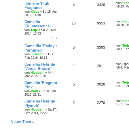
Kamelie 'High
von
Hio
4
3428
Mi 23. M
Fragrance'
von
Klaus
»
So 15. Apr
2012, 14:10
Camellia
von
Hio
18
9353
Mi 28. D
'Quintessence'
von
Tetje
»
Sa 29. Mär
2014, 18:53
1
2
Camelllia 'Paddy's
von
Tetj
5
3303
Mi 3. Fe
Perfumed'
von
Elisabeth
»
Di 2.
Feb 2016, 10:13
Camellia Hybride
von
Opal
1
2011
Mi 4. Mä
'Vernal Breeze'
von
Hiodoshi
»
Mi 4.
Mär 2015, 21:49
Camellia 'Fragrant
von
Tetj
5
3028
So 1. Fe
Pink'
von
Moni
»
Fr 30. Jan
2015, 21:31
Camellia Hybride
von
Hio
2
2270
Do 1. Ja
'Nymph'
von
Hiodoshi
»
Sa 27.
Dez 2014, 14:22
Neues Thema