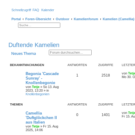
Schnellzugriff
FAQ
Kalender
Portal
Foren-Übersicht
Outdoor
Kamelienforum
Kamelien (Camellia)
Suche
Erweiterte Suche
Duftende Kamelien
Suche
Erweiterte Suche
Neues Thema
BEKANNTMACHUNGEN
ANTWORTEN
ZUGRIFFE
LETZTER
Begonia 'Cascade
von
Tetj
1
2518
Mo 30. O
Sunray' -
Knollenbegonie
von
Tetje
»
So 13. Aug
2023, 13:20
» in
Knollenbegonien
THEMEN
ANTWORTEN
ZUGRIFFE
LETZTER
Camellia
von
Tetj
0
1401
Fr 15. A
'Duftglöckchen II
aus Italien
von
Tetje
»
Fr 15. Aug
2025, 14:06