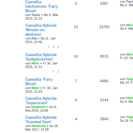
Camellia
von
Tao
0
2387
Mo 6. Mä
lutchuensis 'Fairy
Blush'
von
Taote
»
Mo 6. Mär
2023, 21:19
Camellia Hybride
von
Mon
23
23783
Sa 6. Mä
'Minato-no-
akebono'
von
Ada
»
Sa 11. Jan
2014, 22:40
1
2
3
Camellia Hybride
von
Mon
14
8015
Fr 20. N
'Duftglöckchen'
von
Moni
»
Fr 30. Jan
2015, 21:13
1
2
Camellia 'Fairy
von
Tetj
7
4480
Mo 24. F
Blush'
von
Moni
»
Fr 30. Jan
2015, 21:23
Camellia Hybride
von
Hio
0
2144
Do 9. Ma
'Superscent'
von
Hiodoshi
»
Do 9.
Mai 2019, 19:00
Camellia Hybride
von
Tetj
4
2940
So 24. F
'Scented Gem'
von
Hiodoshi
»
Sa 18.
Mär 2017, 21:08