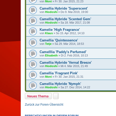
von
Moni
»
Fr 30. Jan 2015, 21:23
Camellia Hybride 'Superscent'
von
Hiodoshi
»
Do 9. Mai 2019, 19:00
Camellia Hybride 'Scented Gem'
von
Hiodoshi
»
Sa 18. Mär 2017, 21:08
Kamelie 'High Fragrance'
von
Klaus
»
So 15. Apr 2012, 14:10
Camellia 'Quintessence'
von
Tetje
»
Sa 29. Mär 2014, 18:53
Camelllia 'Paddy's Perfumed'
von
Elisabeth
»
Di 2. Feb 2016, 10:13
Camellia Hybride 'Vernal Breeze'
von
Hiodoshi
»
Mi 4. Mär 2015, 21:49
Camellia 'Fragrant Pink'
von
Moni
»
Fr 30. Jan 2015, 21:31
Camellia Hybride 'Nymph'
von
Hiodoshi
»
Sa 27. Dez 2014, 14:22
Neues Thema
Zurück zur Foren-Übersicht
BERECHTIGUNGEN IN DIESEM FORUM