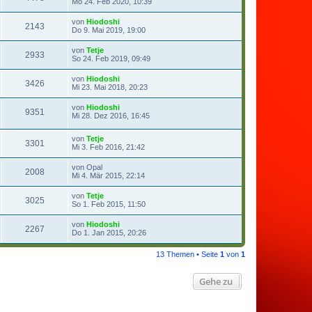
Mo 24. Feb 2020, 10:39
von
Hiodoshi
2143
Do 9. Mai 2019, 19:00
von
Tetje
2933
So 24. Feb 2019, 09:49
von
Hiodoshi
3426
Mi 23. Mai 2018, 20:23
von
Hiodoshi
9351
Mi 28. Dez 2016, 16:45
von
Tetje
3301
Mi 3. Feb 2016, 21:42
von
Opal
2008
Mi 4. Mär 2015, 22:14
von
Tetje
3025
So 1. Feb 2015, 11:50
von
Hiodoshi
2267
Do 1. Jan 2015, 20:26
13 Themen • Seite
1
von
1
Gehe zu