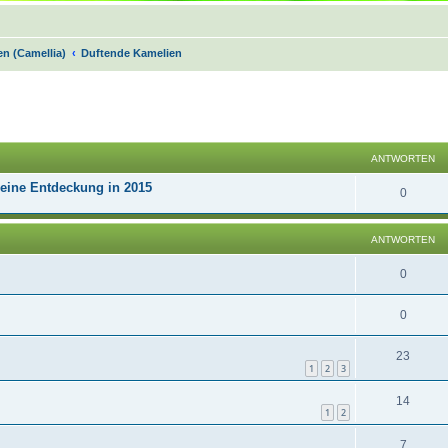
n (Camellia)
Duftende Kamelien
Suche
ANTWORTEN
Meine Entdeckung in 2015
0
ANTWORTEN
0
0
23
1
2
3
14
1
2
7