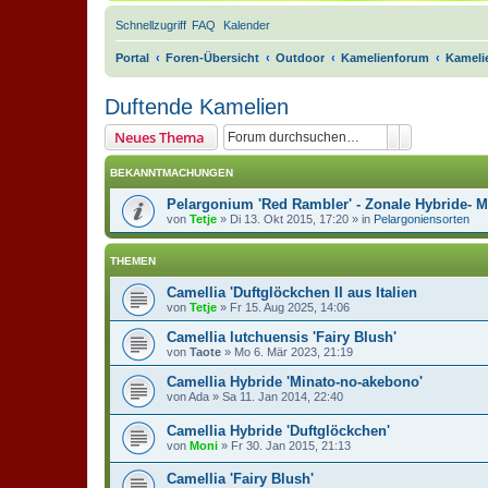
Schnellzugriff
FAQ
Kalender
Portal
Foren-Übersicht
Outdoor
Kamelienforum
Kamelie
Duftende Kamelien
Suche
Erweiterte 
Neues Thema
BEKANNTMACHUNGEN
Pelargonium 'Red Rambler' - Zonale Hybride- 
von
Tetje
»
Di 13. Okt 2015, 17:20
» in
Pelargoniensorten
THEMEN
Camellia 'Duftglöckchen II aus Italien
von
Tetje
»
Fr 15. Aug 2025, 14:06
Camellia lutchuensis 'Fairy Blush'
von
Taote
»
Mo 6. Mär 2023, 21:19
Camellia Hybride 'Minato-no-akebono'
von
Ada
»
Sa 11. Jan 2014, 22:40
Camellia Hybride 'Duftglöckchen'
von
Moni
»
Fr 30. Jan 2015, 21:13
Camellia 'Fairy Blush'