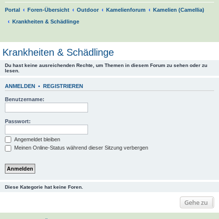
Portal
Foren-Übersicht
Outdoor
Kamelienforum
Kamelien (Camellia)
Krankheiten & Schädlinge
S
u
Krankheiten & Schädlinge
c
Du hast keine ausreichenden Rechte, um Themen in diesem Forum zu sehen oder zu
h
lesen.
e
ANMELDEN
•
REGISTRIEREN
Benutzername:
Passwort:
Angemeldet bleiben
Meinen Online-Status während dieser Sitzung verbergen
Diese Kategorie hat keine Foren.
Gehe zu