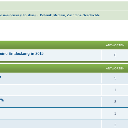
rosa-sinensis (Hibiskus)
Botanik, Medizin, Züchter & Geschichte
Suche
ANTWORTEN
Meine Entdeckung in 2015
0
ANTWORTEN
n
5
1
ffa
8
1
2