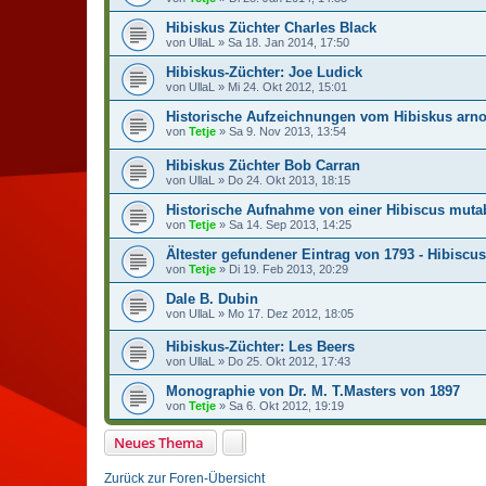
Hibiskus Züchter Charles Black
von
UllaL
»
Sa 18. Jan 2014, 17:50
Hibiskus-Züchter: Joe Ludick
von
UllaL
»
Mi 24. Okt 2012, 15:01
Historische Aufzeichnungen vom Hibiskus arno
von
Tetje
»
Sa 9. Nov 2013, 13:54
Hibiskus Züchter Bob Carran
von
UllaL
»
Do 24. Okt 2013, 18:15
Historische Aufnahme von einer Hibiscus mutab
von
Tetje
»
Sa 14. Sep 2013, 14:25
Ältester gefundener Eintrag von 1793 - Hibiscus
von
Tetje
»
Di 19. Feb 2013, 20:29
Dale B. Dubin
von
UllaL
»
Mo 17. Dez 2012, 18:05
Hibiskus-Züchter: Les Beers
von
UllaL
»
Do 25. Okt 2012, 17:43
Monographie von Dr. M. T.Masters von 1897
von
Tetje
»
Sa 6. Okt 2012, 19:19
Neues Thema
Zurück zur Foren-Übersicht