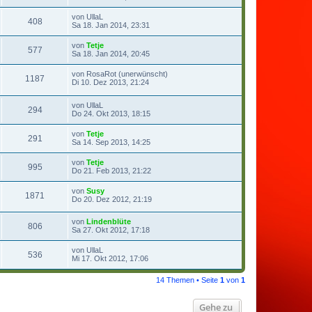
von
UllaL
408
Sa 18. Jan 2014, 23:31
von
Tetje
577
Sa 18. Jan 2014, 20:45
von
RosaRot (unerwünscht)
1187
Di 10. Dez 2013, 21:24
von
UllaL
294
Do 24. Okt 2013, 18:15
von
Tetje
291
Sa 14. Sep 2013, 14:25
von
Tetje
995
Do 21. Feb 2013, 21:22
von
Susy
1871
Do 20. Dez 2012, 21:19
von
Lindenblüte
806
Sa 27. Okt 2012, 17:18
von
UllaL
536
Mi 17. Okt 2012, 17:06
14 Themen • Seite
1
von
1
Gehe zu