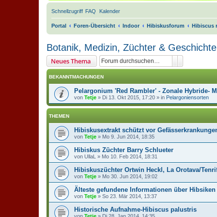
Schnellzugriff
FAQ
Kalender
Portal
Foren-Übersicht
Indoor
Hibiskusforum
Hibiscus 
Botanik, Medizin, Züchter & Geschichte
Suche
Erweiterte 
Neues Thema
BEKANNTMACHUNGEN
Pelargonium 'Red Rambler' - Zonale Hybride- 
von
Tetje
»
Di 13. Okt 2015, 17:20
» in
Pelargoniensorten
THEMEN
Hibiskusextrakt schützt vor Gefässerkrankunge
von
Tetje
»
Mo 9. Jun 2014, 18:35
Hibiskus Züchter Barry Schlueter
von
UllaL
»
Mo 10. Feb 2014, 18:31
Hibiskuszüchter Ortwin Heckl, La Orotava/Tenri
von
Tetje
»
Mo 30. Jun 2014, 19:02
Älteste gefundene Informationen über Hibsiken
von
Tetje
»
So 23. Mär 2014, 13:37
Historische Aufnahme-Hibiscus palustris
von
Tetje
»
Di 28. Jan 2014, 14:35