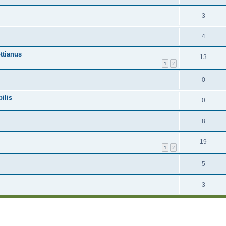
3
4
ttianus
13
1
2
0
ilis
0
8
19
1
2
5
3