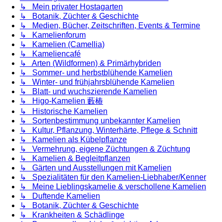
↳ Mein privater Hostagarten
↳ Botanik, Züchter & Geschichte
↳ Medien, Bücher, Zeitschriften, Events & Termine
↳ Kamelienforum
↳ Kamelien (Camellia)
↳ Kameliencafé
↳ Arten (Wildformen) & Primärhybriden
↳ Sommer- und herbstblühende Kamelien
↳ Winter- und frühjahrsblühende Kamelien
↳ Blatt- und wuchszierende Kamelien
↳ Higo-Kamelien 藪椿
↳ Historische Kamelien
↳ Sortenbestimmung unbekannter Kamelien
↳ Kultur, Pflanzung, Winterhärte, Pflege & Schnitt
↳ Kamelien als Kübelpflanze
↳ Vermehrung, eigene Züchtungen & Züchtung
↳ Kamelien & Begleitpflanzen
↳ Gärten und Ausstellungen mit Kamelien
↳ Spezialitäten für den Kamelien-Liebhaber/Kenner
↳ Meine Lieblingskamelie & verschollene Kamelien
↳ Duftende Kamelien
↳ Botanik, Züchter & Geschichte
↳ Krankheiten & Schädlinge