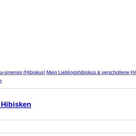
a-sinensis (Hibiskus)
Mein Lieblingshibiskus & verschollene H
e
 Hibisken