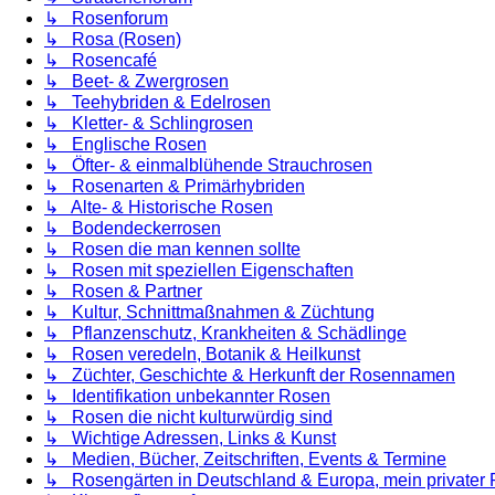
↳ Rosenforum
↳ Rosa (Rosen)
↳ Rosencafé
↳ Beet- & Zwergrosen
↳ Teehybriden & Edelrosen
↳ Kletter- & Schlingrosen
↳ Englische Rosen
↳ Öfter- & einmalblühende Strauchrosen
↳ Rosenarten & Primärhybriden
↳ Alte- & Historische Rosen
↳ Bodendeckerrosen
↳ Rosen die man kennen sollte
↳ Rosen mit speziellen Eigenschaften
↳ Rosen & Partner
↳ Kultur, Schnittmaßnahmen & Züchtung
↳ Pflanzenschutz, Krankheiten & Schädlinge
↳ Rosen veredeln, Botanik & Heilkunst
↳ Züchter, Geschichte & Herkunft der Rosennamen
↳ Identifikation unbekannter Rosen
↳ Rosen die nicht kulturwürdig sind
↳ Wichtige Adressen, Links & Kunst
↳ Medien, Bücher, Zeitschriften, Events & Termine
↳ Rosengärten in Deutschland & Europa, mein privater 