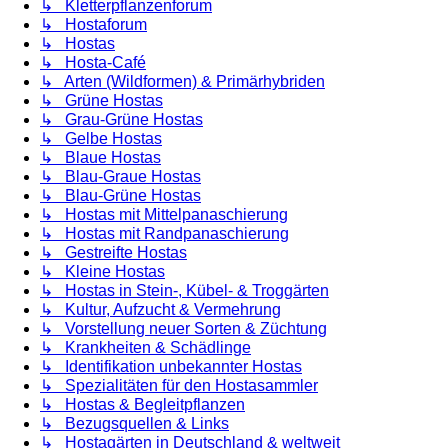
↳ Kletterpflanzenforum
↳ Hostaforum
↳ Hostas
↳ Hosta-Café
↳ Arten (Wildformen) & Primärhybriden
↳ Grüne Hostas
↳ Grau-Grüne Hostas
↳ Gelbe Hostas
↳ Blaue Hostas
↳ Blau-Graue Hostas
↳ Blau-Grüne Hostas
↳ Hostas mit Mittelpanaschierung
↳ Hostas mit Randpanaschierung
↳ Gestreifte Hostas
↳ Kleine Hostas
↳ Hostas in Stein-, Kübel- & Troggärten
↳ Kultur, Aufzucht & Vermehrung
↳ Vorstellung neuer Sorten & Züchtung
↳ Krankheiten & Schädlinge
↳ Identifikation unbekannter Hostas
↳ Spezialitäten für den Hostasammler
↳ Hostas & Begleitpflanzen
↳ Bezugsquellen & Links
↳ Hostagärten in Deutschland & weltweit