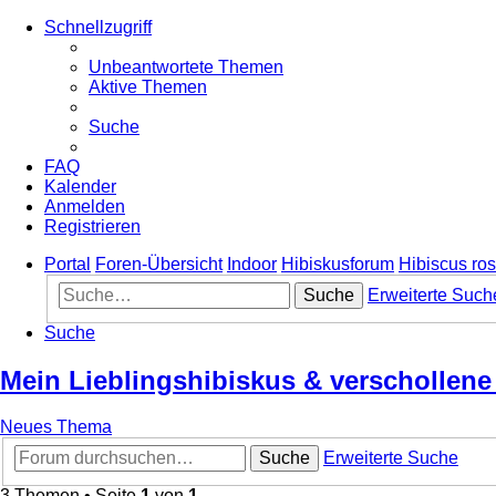
Schnellzugriff
Unbeantwortete Themen
Aktive Themen
Suche
FAQ
Kalender
Anmelden
Registrieren
Portal
Foren-Übersicht
Indoor
Hibiskusforum
Hibiscus ros
Suche
Erweiterte Such
Suche
Mein Lieblingshibiskus & verschollene
Neues Thema
Suche
Erweiterte Suche
3 Themen • Seite
1
von
1