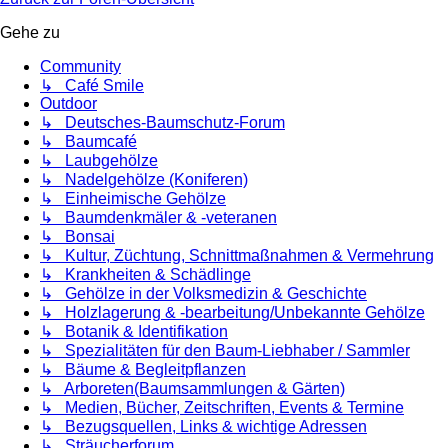
Gehe zu
Community
↳ Café Smile
Outdoor
↳ Deutsches-Baumschutz-Forum
↳ Baumcafé
↳ Laubgehölze
↳ Nadelgehölze (Koniferen)
↳ Einheimische Gehölze
↳ Baumdenkmäler & -veteranen
↳ Bonsai
↳ Kultur, Züchtung, Schnittmaßnahmen & Vermehrung
↳ Krankheiten & Schädlinge
↳ Gehölze in der Volksmedizin & Geschichte
↳ Holzlagerung & -bearbeitung/Unbekannte Gehölze
↳ Botanik & Identifikation
↳ Spezialitäten für den Baum-Liebhaber / Sammler
↳ Bäume & Begleitpflanzen
↳ Arboreten(Baumsammlungen & Gärten)
↳ Medien, Bücher, Zeitschriften, Events & Termine
↳ Bezugsquellen, Links & wichtige Adressen
↳ Sträucherforum