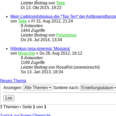
Letzter Beitrag
von
Tetje
Di 13. Okt 2015, 19:22
Mein Lieblingshibiskus-die *Top Ten* der Anfängerpflanz
von
Tetje
»
Fr 31. Aug 2012, 21:24
9
Antworten
1444
Zugriffe
Letzter Beitrag
von
Pelargonia
Do 24. Jul 2014, 13:34
Hibiskus rosa-sinensis 'Mosiana'
von
Myarchie
»
So 26. Aug 2012, 16:12
9
Antworten
1199
Zugriffe
Letzter Beitrag
von
RosaRot (unerwünscht)
So 13. Jan 2013, 18:34
Neues Thema
Anzeigen:
Sortiere nach:
3 Themen • Seite
1
von
1
Zurück zur Foren-Übersicht