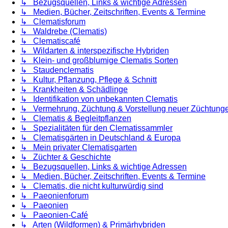
↳ Bezugsquellen, Links & wichtige Adressen
↳ Medien, Bücher, Zeitschriften, Events & Termine
↳ Clematisforum
↳ Waldrebe (Clematis)
↳ Clematiscafé
↳ Wildarten & interspezifische Hybriden
↳ Klein- und großblumige Clematis Sorten
↳ Staudenclematis
↳ Kultur, Pflanzung, Pflege & Schnitt
↳ Krankheiten & Schädlinge
↳ Identifikation von unbekannten Clematis
↳ Vermehrung, Züchtung & Vorstellung neuer Züchtung
↳ Clematis & Begleitpflanzen
↳ Spezialitäten für den Clematissammler
↳ Clematisgärten in Deutschland & Europa
↳ Mein privater Clematisgarten
↳ Züchter & Geschichte
↳ Bezugsquellen, Links & wichtige Adressen
↳ Medien, Bücher, Zeitschriften, Events & Termine
↳ Clematis, die nicht kulturwürdig sind
↳ Paeonienforum
↳ Paeonien
↳ Paeonien-Café
↳ Arten (Wildformen) & Primärhybriden