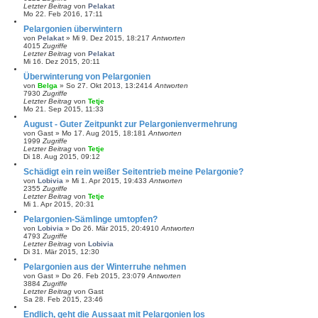
Letzter Beitrag
von
Pelakat
Mo 22. Feb 2016, 17:11
Pelargonien überwintern
von
Pelakat
»
Mi 9. Dez 2015, 18:21
7
Antworten
4015
Zugriffe
Letzter Beitrag
von
Pelakat
Mi 16. Dez 2015, 20:11
Überwinterung von Pelargonien
von
Belga
»
So 27. Okt 2013, 13:24
14
Antworten
7930
Zugriffe
Letzter Beitrag
von
Tetje
Mo 21. Sep 2015, 11:33
August - Guter Zeitpunkt zur Pelargonienvermehrung
von
Gast
»
Mo 17. Aug 2015, 18:18
1
Antworten
1999
Zugriffe
Letzter Beitrag
von
Tetje
Di 18. Aug 2015, 09:12
Schädigt ein rein weißer Seitentrieb meine Pelargonie?
von
Lobivia
»
Mi 1. Apr 2015, 19:43
3
Antworten
2355
Zugriffe
Letzter Beitrag
von
Tetje
Mi 1. Apr 2015, 20:31
Pelargonien-Sämlinge umtopfen?
von
Lobivia
»
Do 26. Mär 2015, 20:49
10
Antworten
4793
Zugriffe
Letzter Beitrag
von
Lobivia
Di 31. Mär 2015, 12:30
Pelargonien aus der Winterruhe nehmen
von
Gast
»
Do 26. Feb 2015, 23:07
9
Antworten
3884
Zugriffe
Letzter Beitrag
von
Gast
Sa 28. Feb 2015, 23:46
Endlich, geht die Aussaat mit Pelargonien los