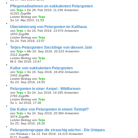
Pflegemaßnahmen an sukkulenten Pelargonien
von
Tetje
»
Do 28. Feb 2019, 11:15
6
Antworten
41331
Zugriffe
Letzter Beitrag
von
Tetje
So 14. Mai 2023, 21:53
Überwinterung von Pelargonien im Kalthaus
von
Tetje
»
So 24. Feb 2019, 13:57
0
Antworten
1653
Zugriffe
Letzter Beitrag
von
Tetje
So 24. Feb 2019, 13:57
Tetjes-Pelargonien Stecklinge von diesem Jahr
von
Tetje
»
Mo 24. Sep 2018, 20:22
3
Antworten
2312
Zugriffe
Letzter Beitrag
von
Tetje
Mi 3. Okt 2018, 13:47
Kultur von sukkulenten Pelargonien
von
Tetje
»
So 16. Sep 2018, 16:45
4
Antworten
2442
Zugriffe
Letzter Beitrag
von
Tetje
So 23. Sep 2018, 14:05
Pelargonien in einer Ampel - Wildformen
von
Tetje
»
So 24. Jun 2018, 14:18
5
Antworten
2783
Zugriffe
Letzter Beitrag
von
Tetje
So 1. Jul 2018, 17:30
Die Kultur von Pelargonien in einem Tontopf?
von
Tetje
»
Sa 24. Sep 2016, 20:38
4
Antworten
3074
Zugriffe
Letzter Beitrag
von
Tetje
So 25. Sep 2016, 16:20
Pelargoniengruppe die strauchig wächst - Die Uniques
von
Pelakat
»
Sa 13. Feb 2016, 14:21
5
Antworten
6121
Zugriffe