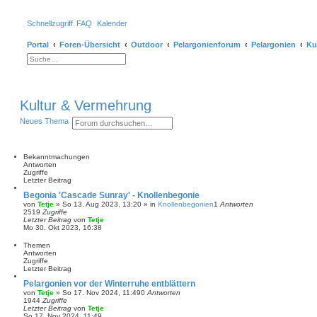
Schnellzugriff
FAQ
Kalender
Portal
Foren-Übersicht
Outdoor
Pelargonienforum
Pelargonien
Ku
S
E
u
r
c
w
h
e
e
i
Kultur & Vermehrung
t
e
r
S
E
Neues Thema
t
u
r
e
c
w
S
h
e
u
e
i
Bekanntmachungen
c
t
Antworten
h
e
Zugriffe
e
r
Letzter Beitrag
t
Begonia 'Cascade Sunray' - Knollenbegonie
e
von
Tetje
»
So 13. Aug 2023, 13:20
» in
Knollenbegonien
1
Antworten
S
2519
Zugriffe
u
Letzter Beitrag
von
Tetje
c
Mo 30. Okt 2023, 16:38
h
e
Themen
Antworten
Zugriffe
Letzter Beitrag
Pelargonien vor der Winterruhe entblättern
von
Tetje
»
So 17. Nov 2024, 11:49
0
Antworten
1944
Zugriffe
Letzter Beitrag
von
Tetje
So 17. Nov 2024, 11:49