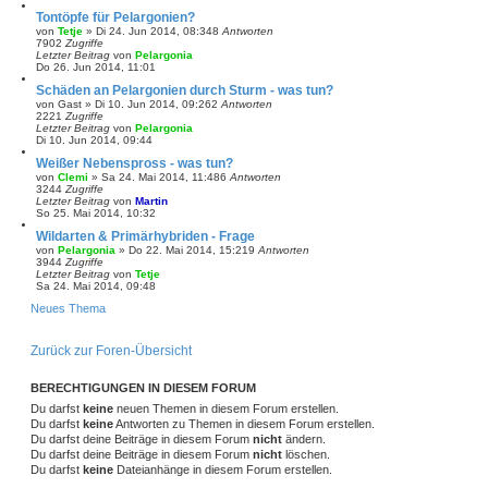
Tontöpfe für Pelargonien?
von
Tetje
»
Di 24. Jun 2014, 08:34
8
Antworten
7902
Zugriffe
Letzter Beitrag
von
Pelargonia
Do 26. Jun 2014, 11:01
Schäden an Pelargonien durch Sturm - was tun?
von
Gast
»
Di 10. Jun 2014, 09:26
2
Antworten
2221
Zugriffe
Letzter Beitrag
von
Pelargonia
Di 10. Jun 2014, 09:44
Weißer Nebenspross - was tun?
von
Clemi
»
Sa 24. Mai 2014, 11:48
6
Antworten
3244
Zugriffe
Letzter Beitrag
von
Martin
So 25. Mai 2014, 10:32
Wildarten & Primärhybriden - Frage
von
Pelargonia
»
Do 22. Mai 2014, 15:21
9
Antworten
3944
Zugriffe
Letzter Beitrag
von
Tetje
Sa 24. Mai 2014, 09:48
Neues Thema
Zurück zur Foren-Übersicht
BERECHTIGUNGEN IN DIESEM FORUM
Du darfst
keine
neuen Themen in diesem Forum erstellen.
Du darfst
keine
Antworten zu Themen in diesem Forum erstellen.
Du darfst deine Beiträge in diesem Forum
nicht
ändern.
Du darfst deine Beiträge in diesem Forum
nicht
löschen.
Du darfst
keine
Dateianhänge in diesem Forum erstellen.