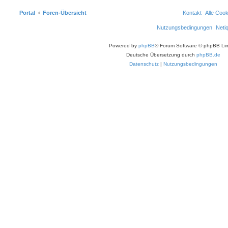
Portal
Foren-Übersicht
Kontakt
Alle Coo
Nutzungsbedingungen
Neti
Powered by
phpBB
® Forum Software © phpBB Lim
Deutsche Übersetzung durch
phpBB.de
Datenschutz
|
Nutzungsbedingungen