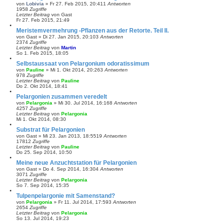
von
Lobivia
»
Fr 27. Feb 2015, 20:41
1
Antworten
1958
Zugriffe
Letzter Beitrag
von
Gast
Fr 27. Feb 2015, 21:49
Meristemvermehrung -Pflanzen aus der Retorte. Teil II.
von
Gast
»
Di 27. Jan 2015, 20:10
3
Antworten
2374
Zugriffe
Letzter Beitrag
von
Martin
So 1. Feb 2015, 18:05
Selbstaussaat von Pelargonium odoratissimum
von
Pauline
»
Mi 1. Okt 2014, 20:26
3
Antworten
978
Zugriffe
Letzter Beitrag
von
Pauline
Do 2. Okt 2014, 18:41
Pelargonien zusammen veredelt
von
Pelargonia
»
Mi 30. Jul 2014, 16:16
8
Antworten
4257
Zugriffe
Letzter Beitrag
von
Pelargonia
Mi 1. Okt 2014, 08:30
Substrat für Pelargonien
von
Gast
»
Mi 23. Jan 2013, 18:55
19
Antworten
17812
Zugriffe
Letzter Beitrag
von
Pauline
Do 25. Sep 2014, 10:50
Meine neue Anzuchtstation für Pelargonien
von
Gast
»
Do 4. Sep 2014, 16:30
4
Antworten
3071
Zugriffe
Letzter Beitrag
von
Pelargonia
So 7. Sep 2014, 15:35
Tulpenpelargonie mit Samenstand?
von
Pelargonia
»
Fr 11. Jul 2014, 17:59
3
Antworten
2654
Zugriffe
Letzter Beitrag
von
Pelargonia
So 13. Jul 2014, 19:23