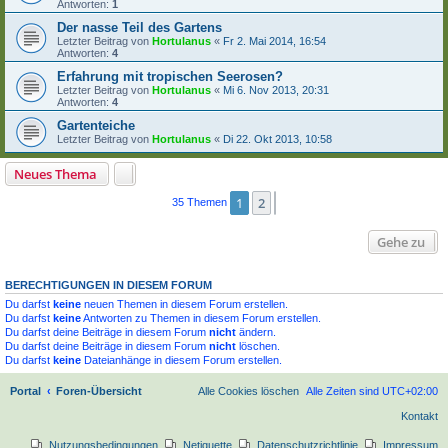
Antworten:
1
Der nasse Teil des Gartens
Letzter Beitrag von
Hortulanus
«
Fr 2. Mai 2014, 16:54
Antworten:
4
Erfahrung mit tropischen Seerosen?
Letzter Beitrag von
Hortulanus
«
Mi 6. Nov 2013, 20:31
Antworten:
4
Gartenteiche
Letzter Beitrag von
Hortulanus
«
Di 22. Okt 2013, 10:58
Neues Thema
1
2
Nächste
35 Themen
Gehe zu
BERECHTIGUNGEN IN DIESEM FORUM
Du darfst
keine
neuen Themen in diesem Forum erstellen.
Du darfst
keine
Antworten zu Themen in diesem Forum erstellen.
Du darfst deine Beiträge in diesem Forum
nicht
ändern.
Du darfst deine Beiträge in diesem Forum
nicht
löschen.
Du darfst
keine
Dateianhänge in diesem Forum erstellen.
Portal
Foren-Übersicht
Alle Cookies löschen
Alle Zeiten sind
UTC+02:00
Kontakt
Nutzungsbedingungen
Netiquette
Datenschutzrichtlinie
Impressum