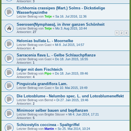
Antworten:
3
Eichhornia crassipes (Mart.) Solms - Dickstielige
Wasserhyazinthe
Letzter Beitrag von
Tetje
«
Sa 16. Jul 2016, 11:36
Seerosen(Nymphaea), in ihrer ganzen Schönheit
Letzter Beitrag von
Tetje
«
Mo 3. Aug 2015, 10:44
Antworten:
27
1
2
3
Helonias bullata L. - Moornelke
Letzter Beitrag von
Gast
«
Mi 8. Jul 2015, 14:57
Antworten:
4
Sarracenia flava L. - Gelbe Schlauchpflanze
Letzter Beitrag von
Gast
«
Do 18. Jun 2015, 16:55
Antworten:
1
Ärger mit dem Fischteich
Letzter Beitrag von
Pipo
«
Do 18. Jun 2015, 09:46
Antworten:
4
Pinguicula grandiflora Lam.
Letzter Beitrag von
Gast
«
So 10. Mai 2015, 19:49
Die Lotosblume - Nelumbo spec. L. und Lotosblumeneffekt
Letzter Beitrag von
Bernd
«
Di 27. Jan 2015, 19:46
Antworten:
2
Minimoor selber bauen und bepflanzen
Letzter Beitrag von
Brigitte Stisser
«
Mi 4. Jun 2014, 17:21
Antworten:
5
Schizostylis coccinea - Spaltgriffel
Letzter Beitrag von
Martin
«
So 25. Mai 2014, 10:24