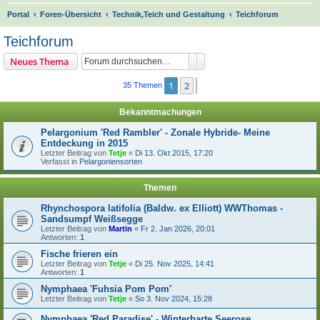
S
Portal
Foren-Übersicht
Technik,Teich und Gestaltung
Teichforum
u
Teichforum
c
Suche
Erweiterte Suche
Neues Thema
h
e
1
2
Nächste
35 Themen
Bekanntmachungen
Pelargonium 'Red Rambler' - Zonale Hybride- Meine
Entdeckung in 2015
Letzter Beitrag von
Tetje
«
Di 13. Okt 2015, 17:20
Verfasst in
Pelargoniensorten
Themen
Rhynchospora latifolia (Baldw. ex Elliott) WWThomas -
Sandsumpf Weißsegge
Letzter Beitrag von
Martin
«
Fr 2. Jan 2026, 20:01
Antworten:
1
Fische frieren ein
Letzter Beitrag von
Tetje
«
Di 25. Nov 2025, 14:41
Antworten:
1
Nymphaea 'Fuhsia Pom Pom'
Letzter Beitrag von
Tetje
«
So 3. Nov 2024, 15:28
Nymphaea 'Red Paradise' - Winterharte Seerose