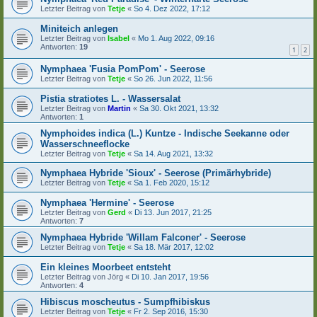
Letzter Beitrag von
Tetje
«
So 4. Dez 2022, 17:12
Miniteich anlegen
Letzter Beitrag von
Isabel
«
Mo 1. Aug 2022, 09:16
Antworten:
19
1
2
Nymphaea 'Fusia PomPom' - Seerose
Letzter Beitrag von
Tetje
«
So 26. Jun 2022, 11:56
Pistia stratiotes L. - Wassersalat
Letzter Beitrag von
Martin
«
Sa 30. Okt 2021, 13:32
Antworten:
1
Nymphoides indica (L.) Kuntze - Indische Seekanne oder
Wasserschneeflocke
Letzter Beitrag von
Tetje
«
Sa 14. Aug 2021, 13:32
Nymphaea Hybride 'Sioux' - Seerose (Primärhybride)
Letzter Beitrag von
Tetje
«
Sa 1. Feb 2020, 15:12
Nymphaea 'Hermine' - Seerose
Letzter Beitrag von
Gerd
«
Di 13. Jun 2017, 21:25
Antworten:
7
Nymphaea Hybride 'Willam Falconer' - Seerose
Letzter Beitrag von
Tetje
«
Sa 18. Mär 2017, 12:02
Ein kleines Moorbeet entsteht
Letzter Beitrag von
Jörg
«
Di 10. Jan 2017, 19:56
Antworten:
4
Hibiscus moscheutus - Sumpfhibiskus
Letzter Beitrag von
Tetje
«
Fr 2. Sep 2016, 15:30