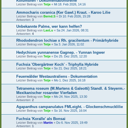
Kolumbien - Dokumentationsreihe
Letzter Beitrag von
Tetje
«
Mi 18. Feb 2026, 14:16
Ammocharis coranica (Ker Gawl.) Kraut. - Karoo Lilie
Letzter Beitrag von
Bernd.S
«
Di 10. Feb 2026, 15:28
Antworten:
3
Unbekannte Palme, wer kann helfen?
Letzter Beitrag von
LaoLu
«
Sa 24. Jan 2026, 08:31
Antworten:
4
Rhododendron lochiae x Rh. gracilentum - Primärhybride
Letzter Beitrag von
Tetje
«
Sa 3. Jan 2026, 11:02
Hedychium yunnanense Gagnep. - Yunnan Ingwer
Letzter Beitrag von
Tetje
«
Do 25. Dez 2025, 12:20
Fuchsia 'Obergärtner Koch' - Triphylla Hybride
Letzter Beitrag von
Tetje
«
So 21. Dez 2025, 18:21
Feuerwälder Westaustraliens - Dokumentation
Letzter Beitrag von
Tetje
«
Mo 1. Dez 2025, 16:18
Tetranema roseum (M.Martens & Galeotti) Standl. & Steyerm.-
Mexikanischer rosaroter Vierfaden
Letzter Beitrag von
Tetje
«
Mo 24. Nov 2025, 13:30
Antworten:
2
Agapanthus campanulatus FMLeight. - Glockenschmucklilie
Letzter Beitrag von
Tetje
«
So 16. Nov 2025, 16:04
Fuchsia 'Koralle' als Bonsai
Letzter Beitrag von
Martin
«
Do 6. Nov 2025, 19:49
Antworten:
1