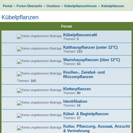
S
Portal
Foren-Übersicht
Outdoor
Kübelpflanzenforum
Kübelpflanzen
u
Kübelpflanzen
c
Forum
h
e
Kübelpflanzencafé
Themen:
5
Kalthauspflanzen (unter 12°C)
Themen:
153
Warmhauspflanzen (über 12°C)
Themen:
63
Knollen-, Zwiebel- und
Rhizompflanzen
Themen:
165
Kletterpflanzen
Themen:
80
Identifikation
Themen:
16
Kübel- & Begleitpflanzen
Themen:
17
Kultur, Pflanzung, Aussaat, Anzucht
& Vermehrung