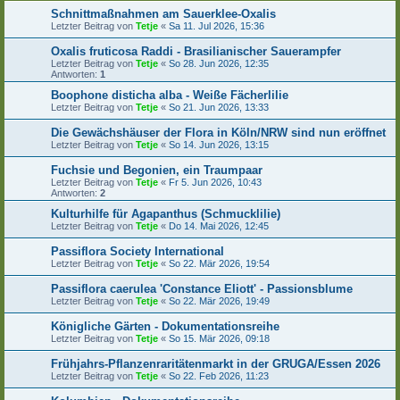
Schnittmaßnahmen am Sauerklee-Oxalis
Letzter Beitrag von
Tetje
«
Sa 11. Jul 2026, 15:36
Oxalis fruticosa Raddi - Brasilianischer Sauerampfer
Letzter Beitrag von
Tetje
«
So 28. Jun 2026, 12:35
Antworten:
1
Boophone disticha alba - Weiße Fächerlilie
Letzter Beitrag von
Tetje
«
So 21. Jun 2026, 13:33
Die Gewächshäuser der Flora in Köln/NRW sind nun eröffnet
Letzter Beitrag von
Tetje
«
So 14. Jun 2026, 13:15
Fuchsie und Begonien, ein Traumpaar
Letzter Beitrag von
Tetje
«
Fr 5. Jun 2026, 10:43
Antworten:
2
Kulturhilfe für Agapanthus (Schmucklilie)
Letzter Beitrag von
Tetje
«
Do 14. Mai 2026, 12:45
Passiflora Society International
Letzter Beitrag von
Tetje
«
So 22. Mär 2026, 19:54
Passiflora caerulea 'Constance Eliott' - Passionsblume
Letzter Beitrag von
Tetje
«
So 22. Mär 2026, 19:49
Königliche Gärten - Dokumentationsreihe
Letzter Beitrag von
Tetje
«
So 15. Mär 2026, 09:18
Frühjahrs-Pflanzenraritätenmarkt in der GRUGA/Essen 2026
Letzter Beitrag von
Tetje
«
So 22. Feb 2026, 11:23