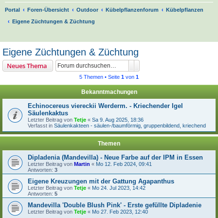
Portal
Foren-Übersicht
Outdoor
Kübelpflanzenforum
Kübelpflanzen
Eigene Züchtungen & Züchtung
S
u
Eigene Züchtungen & Züchtung
c
Suche
Erweiterte Suche
Neues Thema
h
5 Themen • Seite
1
von
1
e
Bekanntmachungen
Echinocereus viereckii Werderm. - Kriechender Igel
Säulenkaktus
Letzter Beitrag von
Tetje
«
Sa 9. Aug 2025, 18:36
Verfasst in
Säulenkakteen - säulen-/baumförmig, gruppenbildend, kriechend
Themen
Dipladenia (Mandevilla) - Neue Farbe auf der IPM in Essen
Letzter Beitrag von
Martin
«
Mo 12. Feb 2024, 09:41
Antworten:
3
Eigene Kreuzungen mit der Gattung Agapanthus
Letzter Beitrag von
Tetje
«
Mo 24. Jul 2023, 14:42
Antworten:
5
Mandevilla 'Double Blush Pink' - Erste gefüllte Dipladenie
Letzter Beitrag von
Tetje
«
Mo 27. Feb 2023, 12:40