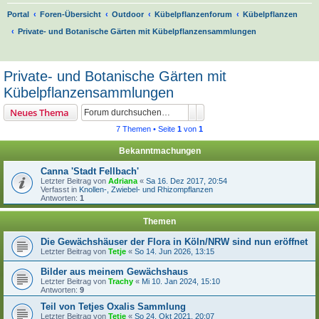
Portal
Foren-Übersicht
Outdoor
Kübelpflanzenforum
Kübelpflanzen
Private- und Botanische Gärten mit Kübelpflanzensammlungen
S
u
Private- und Botanische Gärten mit
c
Kübelpflanzensammlungen
h
Suche
Erweiterte Suche
Neues Thema
e
7 Themen • Seite
1
von
1
Bekanntmachungen
Canna 'Stadt Fellbach'
Letzter Beitrag von
Adriana
«
Sa 16. Dez 2017, 20:54
Verfasst in
Knollen-, Zwiebel- und Rhizompflanzen
Antworten:
1
Themen
Die Gewächshäuser der Flora in Köln/NRW sind nun eröffnet
Letzter Beitrag von
Tetje
«
So 14. Jun 2026, 13:15
Bilder aus meinem Gewächshaus
Letzter Beitrag von
Trachy
«
Mi 10. Jan 2024, 15:10
Antworten:
9
Teil von Tetjes Oxalis Sammlung
Letzter Beitrag von
Tetje
«
So 24. Okt 2021, 20:07