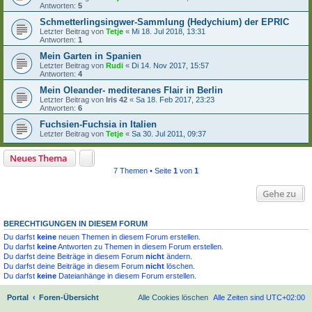
Antworten:
5
Schmetterlingsingwer-Sammlung (Hedychium) der EPRIC
Letzter Beitrag von
Tetje
«
Mi 18. Jul 2018, 13:31
Antworten:
1
Mein Garten in Spanien
Letzter Beitrag von
Rudi
«
Di 14. Nov 2017, 15:57
Antworten:
4
Mein Oleander- mediteranes Flair in Berlin
Letzter Beitrag von
Iris 42
«
Sa 18. Feb 2017, 23:23
Antworten:
6
Fuchsien-Fuchsia in Italien
Letzter Beitrag von
Tetje
«
Sa 30. Jul 2011, 09:37
Neues Thema
7 Themen • Seite
1
von
1
Gehe zu
BERECHTIGUNGEN IN DIESEM FORUM
Du darfst
keine
neuen Themen in diesem Forum erstellen.
Du darfst
keine
Antworten zu Themen in diesem Forum erstellen.
Du darfst deine Beiträge in diesem Forum
nicht
ändern.
Du darfst deine Beiträge in diesem Forum
nicht
löschen.
Du darfst
keine
Dateianhänge in diesem Forum erstellen.
Portal
Foren-Übersicht
Alle Cookies löschen
Alle Zeiten sind
UTC+02:00