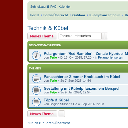
Schnellzugriff
FAQ
Kalender
Portal
Foren-Übersicht
Outdoor
Kübelpflanzenforum
K
Technik & Kübel
Suche
Erweiterte 
Neues Thema
BEKANNTMACHUNGEN
Pelargonium 'Red Rambler' - Zonale Hybride- 
von
Tetje
»
Di 13. Okt 2015, 17:20
» in
Pelargoniensorten
THEMEN
Panaschierter Zimmer Knoblauch im Kübel
von
Tetje
»
So 7. Sep 2025, 14:54
Gestaltung mit Kübelpflanzen, ein Beispiel
von
Tetje
»
So 9. Jun 2024, 12:54
Töpfe & Kübel
von
Brigitte Stisser
»
Do 4. Sep 2014, 22:58
Neues Thema
Zurück zur Foren-Übersicht