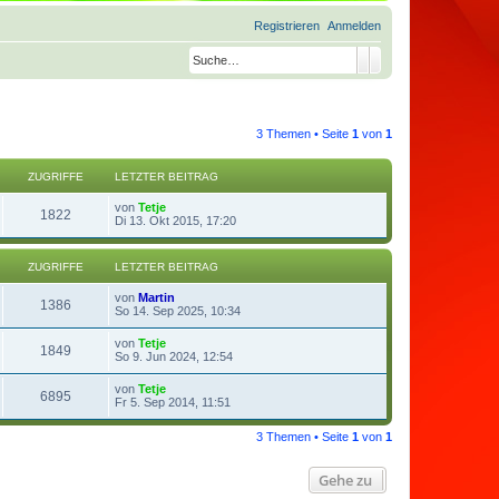
Registrieren
Anmelden
Suche
Erweiterte Suche
3 Themen • Seite
1
von
1
ZUGRIFFE
LETZTER BEITRAG
von
Tetje
1822
Di 13. Okt 2015, 17:20
ZUGRIFFE
LETZTER BEITRAG
von
Martin
1386
So 14. Sep 2025, 10:34
von
Tetje
1849
So 9. Jun 2024, 12:54
von
Tetje
6895
Fr 5. Sep 2014, 11:51
3 Themen • Seite
1
von
1
Gehe zu