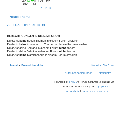
von
Susy
»
Fr 21. Dez
2012, 19:51
1
2
3
Neues Thema
Zurück zur Foren-Übersicht
BERECHTIGUNGEN IN DIESEM FORUM
Du darfst
keine
neuen Themen in diesem Forum erstellen.
Du darfst
keine
Antworten zu Themen in diesem Forum erstellen.
Du darfst deine Beiträge in diesem Forum
nicht
ändern.
Du darfst deine Beiträge in diesem Forum
nicht
löschen.
Du darfst
keine
Dateianhänge in diesem Forum erstellen.
Portal
Foren-Übersicht
Kontakt
Alle Coo
Nutzungsbedingungen
Netiquette
Powered by
phpBB
® Forum Software © phpBB Lim
Deutsche Übersetzung durch
phpBB.de
Datenschutz
|
Nutzungsbedingungen