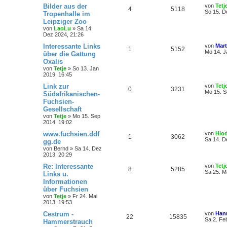
Bilder aus der
von
Tetj
4
5118
So 15. D
Tropenhalle im
Leipziger Zoo
von
LaoLu
»
Sa 14.
Dez 2024, 21:26
Interessante Links
von
Mart
1
5152
Mo 14. J
über die Gattung
Oxalis
von
Tetje
»
So 13. Jan
2019, 16:45
Link zur
von
Tetj
0
3231
Mo 15. S
Südafrikanischen-
Fuchsien-
Gesellschaft
von
Tetje
»
Mo 15. Sep
2014, 19:02
www.fuchsien.ddf
von
Hio
1
3062
Sa 14. D
gg.de
von
Bernd
»
Sa 14. Dez
2013, 20:29
Re: Interessante
von
Tetj
8
5285
Sa 25. M
Links u.
Informationen
über Fuchsien
von
Tetje
»
Fr 24. Mai
2013, 19:53
Cestrum -
von
Hann
22
15835
Sa 2. Fe
Hammerstrauch