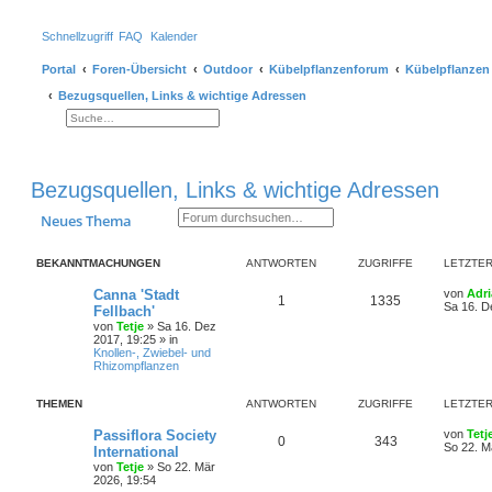
Schnellzugriff
FAQ
Kalender
Portal
Foren-Übersicht
Outdoor
Kübelpflanzenforum
Kübelpflanzen
Bezugsquellen, Links & wichtige Adressen
Suche
Erweiterte Suche
Bezugsquellen, Links & wichtige Adressen
Suche
Erweiterte Suche
Neues Thema
BEKANNTMACHUNGEN
ANTWORTEN
ZUGRIFFE
LETZTER
Canna 'Stadt
von
Adr
1
1335
Sa 16. D
Fellbach'
von
Tetje
»
Sa 16. Dez
2017, 19:25
» in
Knollen-, Zwiebel- und
Rhizompflanzen
THEMEN
ANTWORTEN
ZUGRIFFE
LETZTER
Passiflora Society
von
Tetj
0
343
So 22. M
International
von
Tetje
»
So 22. Mär
2026, 19:54