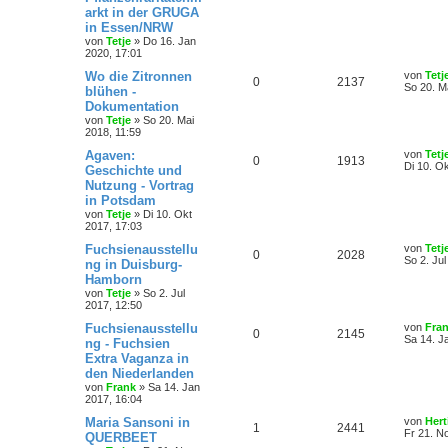
arkt in der GRUGA
in Essen/NRW
von
Tetje
»
Do 16. Jan
2020, 17:01
Wo die Zitronnen
von
Tetj
0
2137
So 20. M
blühen -
Dokumentation
von
Tetje
»
So 20. Mai
2018, 11:59
Agaven:
von
Tetj
0
1913
Di 10. O
Geschichte und
Nutzung - Vortrag
in Potsdam
von
Tetje
»
Di 10. Okt
2017, 17:03
Fuchsienausstellu
von
Tetj
0
2028
So 2. Jul
ng in Duisburg-
Hamborn
von
Tetje
»
So 2. Jul
2017, 12:50
Fuchsienausstellu
von
Fra
0
2145
Sa 14. J
ng - Fuchsien
Extra Vaganza in
den Niederlanden
von
Frank
»
Sa 14. Jan
2017, 16:04
Maria Sansoni in
von
Hert
1
2441
Fr 21. N
QUERBEET