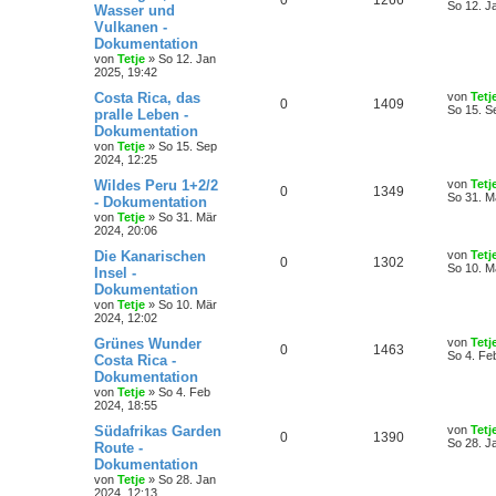
0
1266
So 12. J
Wasser und
Vulkanen -
Dokumentation
von
Tetje
»
So 12. Jan
2025, 19:42
Costa Rica, das
von
Tetj
0
1409
So 15. S
pralle Leben -
Dokumentation
von
Tetje
»
So 15. Sep
2024, 12:25
Wildes Peru 1+2/2
von
Tetj
0
1349
So 31. M
- Dokumentation
von
Tetje
»
So 31. Mär
2024, 20:06
Die Kanarischen
von
Tetj
0
1302
So 10. M
Insel -
Dokumentation
von
Tetje
»
So 10. Mär
2024, 12:02
Grünes Wunder
von
Tetj
0
1463
So 4. Fe
Costa Rica -
Dokumentation
von
Tetje
»
So 4. Feb
2024, 18:55
Südafrikas Garden
von
Tetj
0
1390
So 28. J
Route -
Dokumentation
von
Tetje
»
So 28. Jan
2024, 12:13