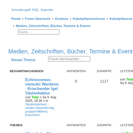
Schnellzugriff
FAQ
Kalender
Portal
Foren-Übersicht
Outdoor
Kübelpflanzenforum
Kübelpflanzen
Medien, Zeitschriften, Bücher, Termine & Events
Suche
Erweiterte Suche
Medien, Zeitschriften, Bücher, Termine & Event
Suche
Erweiterte Suche
Neues Thema
BEKANNTMACHUNGEN
ANTWORTEN
ZUGRIFFE
LETZTER
Echinocereus
von
Tetj
0
1117
Sa 9. Au
viereckii Werderm.
- Kriechender Igel
Säulenkaktus
von
Tetje
»
Sa 9. Aug
2025, 18:36
» in
Säulenkakteen -
säulen-/baumförmig,
gruppenbildend,
kriechend
THEMEN
ANTWORTEN
ZUGRIFFE
LETZTER