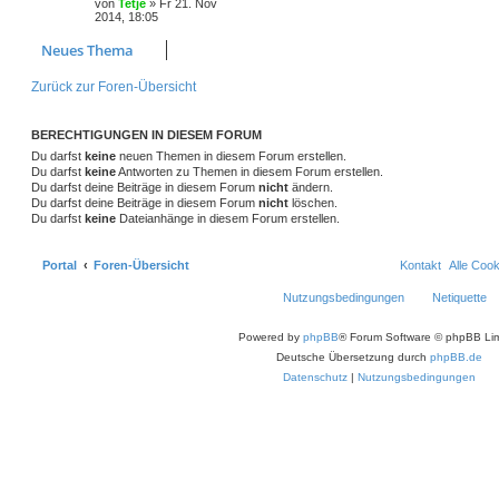
von
Tetje
»
Fr 21. Nov
2014, 18:05
Neues Thema
Zurück zur Foren-Übersicht
BERECHTIGUNGEN IN DIESEM FORUM
Du darfst
keine
neuen Themen in diesem Forum erstellen.
Du darfst
keine
Antworten zu Themen in diesem Forum erstellen.
Du darfst deine Beiträge in diesem Forum
nicht
ändern.
Du darfst deine Beiträge in diesem Forum
nicht
löschen.
Du darfst
keine
Dateianhänge in diesem Forum erstellen.
Portal
Foren-Übersicht
Kontakt
Alle Coo
Nutzungsbedingungen
Netiquette
Powered by
phpBB
® Forum Software © phpBB Lim
Deutsche Übersetzung durch
phpBB.de
Datenschutz
|
Nutzungsbedingungen