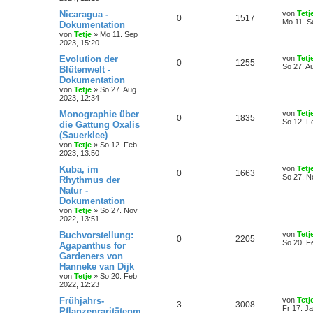
Nicaragua -
von
Tetj
0
1517
Mo 11. S
Dokumentation
von
Tetje
»
Mo 11. Sep
2023, 15:20
Evolution der
von
Tetj
0
1255
So 27. A
Blütenwelt -
Dokumentation
von
Tetje
»
So 27. Aug
2023, 12:34
Monographie über
von
Tetj
0
1835
So 12. F
die Gattung Oxalis
(Sauerklee)
von
Tetje
»
So 12. Feb
2023, 13:50
Kuba, im
von
Tetj
0
1663
So 27. N
Rhythmus der
Natur -
Dokumentation
von
Tetje
»
So 27. Nov
2022, 13:51
Buchvorstellung:
von
Tetj
0
2205
So 20. F
Agapanthus for
Gardeners von
Hanneke van Dijk
von
Tetje
»
So 20. Feb
2022, 12:23
Frühjahrs-
von
Tetj
3
3008
Fr 17. J
Pflanzenraritätenm