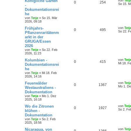
Königliche Gärten
von
Tetj
0
254
So 15. M
-
Dokumentationsrei
he
von
Tetje
»
So 15. Mär
2026, 09:18
Frühjahrs-
von
Tetj
0
495
So 22. F
Pflanzenraritätenm
arkt in der
GRUGA/Essen
2026
von
Tetje
»
So 22. Feb
2026, 11:23
Kolumbien -
von
Tetj
0
415
Mi 18. F
Dokumentationsrei
he
von
Tetje
»
Mi 18. Feb
2026, 14:16
Feuerwälder
von
Tetj
0
1367
Mo 1. De
Westaustraliens -
Dokumentation
von
Tetje
»
Mo 1. Dez
2025, 16:18
Wo die Zitronen
von
Tetj
0
1927
So 2. Fe
blühen -
Dokumentation
von
Tetje
»
So 2. Feb
2025, 18:56
Nicaragua, von
von
Tetj