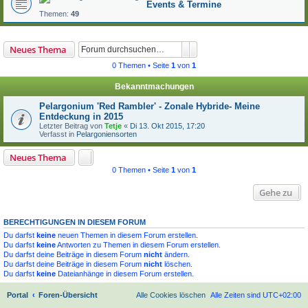
Events & Termine
Themen:
49
Suche
Erweiterte Suche
Neues Thema
0 Themen • Seite
1
von
1
Bekanntmachungen
Pelargonium 'Red Rambler' - Zonale Hybride- Meine
Entdeckung in 2015
Letzter Beitrag von
Tetje
«
Di 13. Okt 2015, 17:20
Verfasst in
Pelargoniensorten
Neues Thema
0 Themen • Seite
1
von
1
Gehe zu
BERECHTIGUNGEN IN DIESEM FORUM
Du darfst
keine
neuen Themen in diesem Forum erstellen.
Du darfst
keine
Antworten zu Themen in diesem Forum erstellen.
Du darfst deine Beiträge in diesem Forum
nicht
ändern.
Du darfst deine Beiträge in diesem Forum
nicht
löschen.
Du darfst
keine
Dateianhänge in diesem Forum erstellen.
Portal
Foren-Übersicht
Alle Cookies löschen
Alle Zeiten sind
UTC+02:00