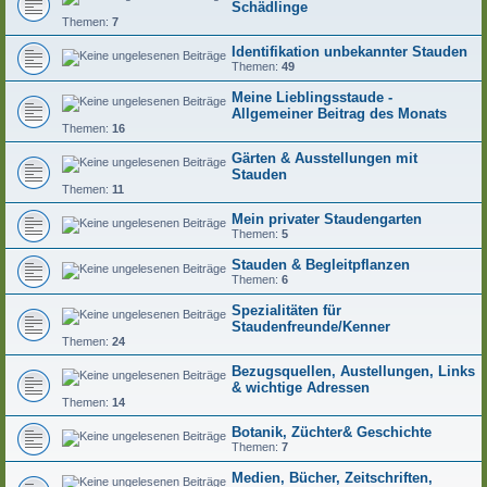
Schädlinge
Themen:
7
Identifikation unbekannter Stauden
Themen:
49
Meine Lieblingsstaude -
Allgemeiner Beitrag des Monats
Themen:
16
Gärten & Ausstellungen mit
Stauden
Themen:
11
Mein privater Staudengarten
Themen:
5
Stauden & Begleitpflanzen
Themen:
6
Spezialitäten für
Staudenfreunde/Kenner
Themen:
24
Bezugsquellen, Austellungen, Links
& wichtige Adressen
Themen:
14
Botanik, Züchter& Geschichte
Themen:
7
Medien, Bücher, Zeitschriften,