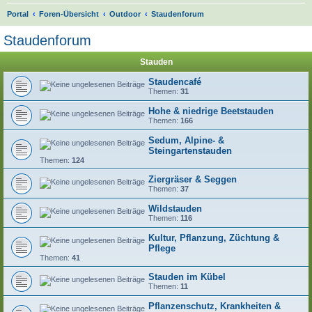
S
Portal
Foren-Übersicht
Outdoor
Staudenforum
u
Staudenforum
c
Stauden
h
e
Staudencafé
Themen:
31
Hohe & niedrige Beetstauden
Themen:
166
Sedum, Alpine- &
Steingartenstauden
Themen:
124
Ziergräser & Seggen
Themen:
37
Wildstauden
Themen:
116
Kultur, Pflanzung, Züchtung &
Pflege
Themen:
41
Stauden im Kübel
Themen:
11
Pflanzenschutz, Krankheiten &