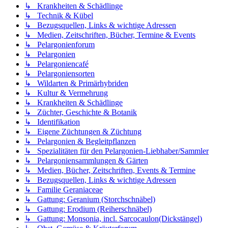
↳ Krankheiten & Schädlinge
↳ Technik & Kübel
↳ Bezugsquellen, Links & wichtige Adressen
↳ Medien, Zeitschriften, Bücher, Termine & Events
↳ Pelargonienforum
↳ Pelargonien
↳ Pelargoniencafé
↳ Pelargoniensorten
↳ Wildarten & Primärhybriden
↳ Kultur & Vermehrung
↳ Krankheiten & Schädlinge
↳ Züchter, Geschichte & Botanik
↳ Identifikation
↳ Eigene Züchtungen & Züchtung
↳ Pelargonien & Begleitpflanzen
↳ Spezialitäten für den Pelargonien-Liebhaber/Sammler
↳ Pelargoniensammlungen & Gärten
↳ Medien, Bücher, Zeitschriften, Events & Termine
↳ Bezugsquellen, Links & wichtige Adressen
↳ Familie Geraniaceae
↳ Gattung: Geranium (Storchschnäbel)
↳ Gattung: Erodium (Reiherschnäbel)
↳ Gattung: Monsonia, incl. Sarcocaulon(Dickstängel)