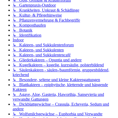
↳ Obst, Gemüse & Kräuterforum
↳ Gartenpraxis-Outdoor
↳ Krankheiten, Unkraut & Schädlinge
↳ Kultur- & Pflegehinweise
↳ Pflanzenvermehrung & Fachbegriffe
↳ Komposthaufen
↳ Botanik
↳ Identifikation
Indoor
↳ Kakteen- und Sukkulentenforum
↳ Kakteen- und Sukkulenten
↳ Kakteen- und Sukkulentencafé
↳ Gliederkakteen – Opuntia und andere
↳ Kugelkakteen – kugelig, kurzsäulig, polsterbildend
↳ Säulenkakteen - säulen-/baumförmig, gruppenbildend,
kriechend
↳ Besondere, seltene und kleine Kakteengattungen
↳ Blattkakteen – epiphytische, kletternde und hängende
Kakteen
↳ Agave, Aloe, Gasteria, Haworthia, Sansevieria und
verwandte Gattungen
↳ Dickblattgewächse – Crassula, Echeveria, Sedum und
andere
↳ Wolfsmilchgewächse – Euphorbia und Verwandte