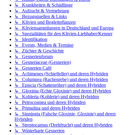
↳ Krankheiten & Schädlinge
↳ Aufzucht & Vermehrung
↳ Bezugsquellen & Links
↳ Klivien und Begleitpflanzen
↳ Kliviensammlungen in Deutschland und Europa
↳ Spezialitäten für den Klivien-Liebhaber/Kenner
↳ Identifikation
↳ Events, Medien & Termine
↳ Züchter & Geschichte
↳ Gesnerienforum
↳ Gesneriaceae (Gesnerien)
↳ Gesnerien Café
↳ Achimenes (Schiefteller) und deren Hybriden
↳ Columnea (Rachenrebe) und deren Hybriden
↳ Episcia (Schattenröhre) und deren Hybriden
↳ Gloxinia (Echte Gloxinie) und deren Hybriden
↳ Kohleria (Kohlerie) und deren Hybriden
↳ Petrocosmea und deren Hybriden
↳ Primulina und deren Hybriden
↳ Sinningia (Falsche Gloxinie, Gloxinie) und deren
Hybriden
↳ Streptocarpus (Drehfrucht) und deren Hybriden
↳ Winterharte Gesnerien