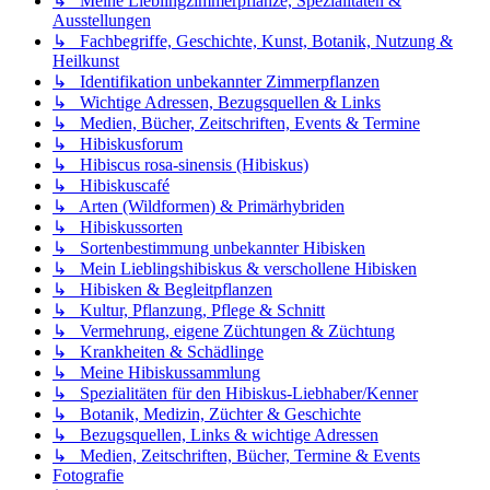
↳ Meine Lieblingzimmerpflanze, Spezialitäten &
Ausstellungen
↳ Fachbegriffe, Geschichte, Kunst, Botanik, Nutzung &
Heilkunst
↳ Identifikation unbekannter Zimmerpflanzen
↳ Wichtige Adressen, Bezugsquellen & Links
↳ Medien, Bücher, Zeitschriften, Events & Termine
↳ Hibiskusforum
↳ Hibiscus rosa-sinensis (Hibiskus)
↳ Hibiskuscafé
↳ Arten (Wildformen) & Primärhybriden
↳ Hibiskussorten
↳ Sortenbestimmung unbekannter Hibisken
↳ Mein Lieblingshibiskus & verschollene Hibisken
↳ Hibisken & Begleitpflanzen
↳ Kultur, Pflanzung, Pflege & Schnitt
↳ Vermehrung, eigene Züchtungen & Züchtung
↳ Krankheiten & Schädlinge
↳ Meine Hibiskussammlung
↳ Spezialitäten für den Hibiskus-Liebhaber/Kenner
↳ Botanik, Medizin, Züchter & Geschichte
↳ Bezugsquellen, Links & wichtige Adressen
↳ Medien, Zeitschriften, Bücher, Termine & Events
Fotografie