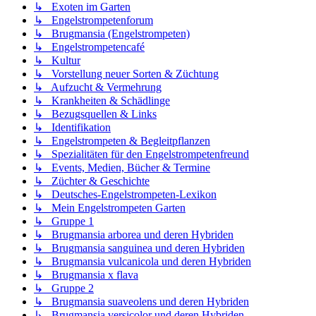
↳ Exoten im Garten
↳ Engelstrompetenforum
↳ Brugmansia (Engelstrompeten)
↳ Engelstrompetencafé
↳ Kultur
↳ Vorstellung neuer Sorten & Züchtung
↳ Aufzucht & Vermehrung
↳ Krankheiten & Schädlinge
↳ Bezugsquellen & Links
↳ Identifikation
↳ Engelstrompeten & Begleitpflanzen
↳ Spezialitäten für den Engelstrompetenfreund
↳ Events, Medien, Bücher & Termine
↳ Züchter & Geschichte
↳ Deutsches-Engelstrompeten-Lexikon
↳ Mein Engelstrompeten Garten
↳ Gruppe 1
↳ Brugmansia arborea und deren Hybriden
↳ Brugmansia sanguinea und deren Hybriden
↳ Brugmansia vulcanicola und deren Hybriden
↳ Brugmansia x flava
↳ Gruppe 2
↳ Brugmansia suaveolens und deren Hybriden
↳ Brugmansia versicolor und deren Hybriden