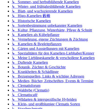
↳ Sommer- und herbstblühende Kamelien
↳ Winter- und frühjahrsblühende Kamelien
↳ Blatt- und wuchszierende Kamelien
↳ Higo-Kamelien 藪椿
↳ Historische Kamelien
↳ Sortenbestimmung unbekannter Kamelien
↳ Kultur, Pflanzung, Winterhärte, Pflege & Schnitt
↳ Kamelien als Kübelpflanze
↳ Vermehrung, eigene Züchtungen & Züchtung
↳ Kamelien & Begleitpflanzen
↳ Gärten und Ausstellungen mit Kamelien
↳ Spezialitäten für den Kamelien-Liebhaber/Kenner
↳ Meine Lieblingskamelie & verschollene Kamelien
↳ Duftende Kamelien
↳ Botanik, Züchter & Geschichte
↳ Krankheiten & Schädlinge
↳ Bezugsquellen, Links & wichtige Adressen
↳ Medien, Bücher, Zeitschriften, Events & Termine
↳ Clematisforum
↳ Waldrebe (Clematis)
↳ Clematiscafé
↳ Wildarten & interspezifische Hybriden
↳ Klein- und großblumige Clematis Sorten
↳ Staudenclematis