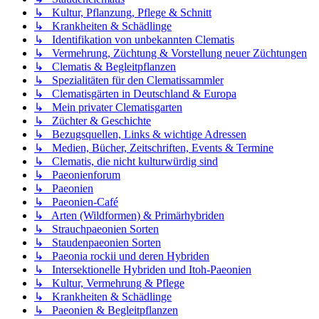
↳ Kultur, Pflanzung, Pflege & Schnitt
↳ Krankheiten & Schädlinge
↳ Identifikation von unbekannten Clematis
↳ Vermehrung, Züchtung & Vorstellung neuer Züchtungen
↳ Clematis & Begleitpflanzen
↳ Spezialitäten für den Clematissammler
↳ Clematisgärten in Deutschland & Europa
↳ Mein privater Clematisgarten
↳ Züchter & Geschichte
↳ Bezugsquellen, Links & wichtige Adressen
↳ Medien, Bücher, Zeitschriften, Events & Termine
↳ Clematis, die nicht kulturwürdig sind
↳ Paeonienforum
↳ Paeonien
↳ Paeonien-Café
↳ Arten (Wildformen) & Primärhybriden
↳ Strauchpaeonien Sorten
↳ Staudenpaeonien Sorten
↳ Paeonia rockii und deren Hybriden
↳ Intersektionelle Hybriden und Itoh-Paeonien
↳ Kultur, Vermehrung & Pflege
↳ Krankheiten & Schädlinge
↳ Paeonien & Begleitpflanzen