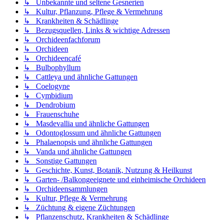
↳ Unbekannte und seltene Gesnerien
↳ Kultur, Pflanzung, Pflege & Vermehrung
↳ Krankheiten & Schädlinge
↳ Bezugsquellen, Links & wichtige Adressen
↳ Orchideenfachforum
↳ Orchideen
↳ Orchideencafé
↳ Bulbophyllum
↳ Cattleya und ähnliche Gattungen
↳ Coelogyne
↳ Cymbidium
↳ Dendrobium
↳ Frauenschuhe
↳ Masdevallia und ähnliche Gattungen
↳ Odontoglossum und ähnliche Gattungen
↳ Phalaenopsis und ähnliche Gattungen
↳ Vanda und ähnliche Gattungen
↳ Sonstige Gattungen
↳ Geschichte, Kunst, Botanik, Nutzung & Heilkunst
↳ Garten- /Balkongeeignete und einheimische Orchideen
↳ Orchideensammlungen
↳ Kultur, Pflege & Vermehrung
↳ Züchtung & eigene Züchtungen
↳ Pflanzenschutz, Krankheiten & Schädlinge