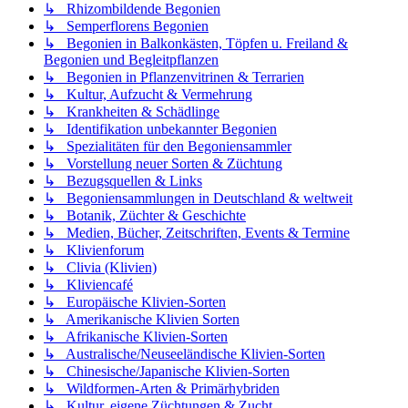
↳ Rhizombildende Begonien
↳ Semperflorens Begonien
↳ Begonien in Balkonkästen, Töpfen u. Freiland &
Begonien und Begleitpflanzen
↳ Begonien in Pflanzenvitrinen & Terrarien
↳ Kultur, Aufzucht & Vermehrung
↳ Krankheiten & Schädlinge
↳ Identifikation unbekannter Begonien
↳ Spezialitäten für den Begoniensammler
↳ Vorstellung neuer Sorten & Züchtung
↳ Bezugsquellen & Links
↳ Begoniensammlungen in Deutschland & weltweit
↳ Botanik, Züchter & Geschichte
↳ Medien, Bücher, Zeitschriften, Events & Termine
↳ Klivienforum
↳ Clivia (Klivien)
↳ Kliviencafé
↳ Europäische Klivien-Sorten
↳ Amerikanische Klivien Sorten
↳ Afrikanische Klivien-Sorten
↳ Australische/Neuseeländische Klivien-Sorten
↳ Chinesische/Japanische Klivien-Sorten
↳ Wildformen-Arten & Primärhybriden
↳ Kultur, eigene Züchtungen & Zucht