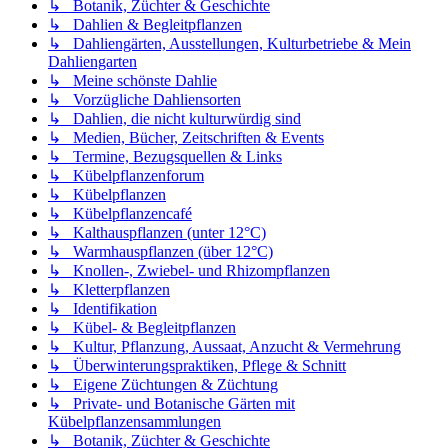
↳ Botanik, Züchter & Geschichte
↳ Dahlien & Begleitpflanzen
↳ Dahliengärten, Ausstellungen, Kulturbetriebe & Mein
Dahliengarten
↳ Meine schönste Dahlie
↳ Vorzügliche Dahliensorten
↳ Dahlien, die nicht kulturwürdig sind
↳ Medien, Bücher, Zeitschriften & Events
↳ Termine, Bezugsquellen & Links
↳ Kübelpflanzenforum
↳ Kübelpflanzen
↳ Kübelpflanzencafé
↳ Kalthauspflanzen (unter 12°C)
↳ Warmhauspflanzen (über 12°C)
↳ Knollen-, Zwiebel- und Rhizompflanzen
↳ Kletterpflanzen
↳ Identifikation
↳ Kübel- & Begleitpflanzen
↳ Kultur, Pflanzung, Aussaat, Anzucht & Vermehrung
↳ Überwinterungspraktiken, Pflege & Schnitt
↳ Eigene Züchtungen & Züchtung
↳ Private- und Botanische Gärten mit
Kübelpflanzensammlungen
↳ Botanik, Züchter & Geschichte