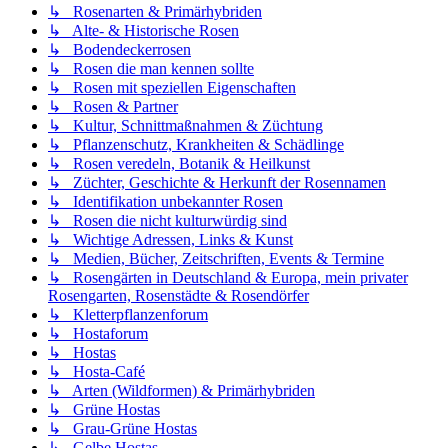
↳ Rosenarten & Primärhybriden
↳ Alte- & Historische Rosen
↳ Bodendeckerrosen
↳ Rosen die man kennen sollte
↳ Rosen mit speziellen Eigenschaften
↳ Rosen & Partner
↳ Kultur, Schnittmaßnahmen & Züchtung
↳ Pflanzenschutz, Krankheiten & Schädlinge
↳ Rosen veredeln, Botanik & Heilkunst
↳ Züchter, Geschichte & Herkunft der Rosennamen
↳ Identifikation unbekannter Rosen
↳ Rosen die nicht kulturwürdig sind
↳ Wichtige Adressen, Links & Kunst
↳ Medien, Bücher, Zeitschriften, Events & Termine
↳ Rosengärten in Deutschland & Europa, mein privater
Rosengarten, Rosenstädte & Rosendörfer
↳ Kletterpflanzenforum
↳ Hostaforum
↳ Hostas
↳ Hosta-Café
↳ Arten (Wildformen) & Primärhybriden
↳ Grüne Hostas
↳ Grau-Grüne Hostas
↳ Gelbe Hostas