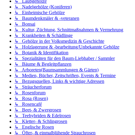
↳ Laubgehölze
↳ Nadelgehölze (Koniferen)
↳ Einheimische Gehölze
↳ Baumdenkmäler & -veteranen
↳ Bonsai
↳ Kultur, Züchtung, Schnittmaßnahmen & Vermehrung
↳ Krankheiten & Schädlinge
↳ Gehölze in der Volksmedizin & Geschichte
↳ Holzlagerung & -bearbeitung/Unbekannte Gehölze
↳ Botanik & Identifikation
↳ Spezialitäten für den Baum-Liebhaber / Sammler
↳ Bäume & Begleitpflanzen
↳ Arboreten(Baumsammlungen & Gärten)
↳ Medien, Bücher, Zeitschriften, Events & Termine
↳ Bezugsquellen, Links & wichtige Adressen
↳ Sträucherforum
↳ Rosenforum
↳ Rosa (Rosen)
↳ Rosencafé
↳ Beet- & Zwergrosen
↳ Teehybriden & Edelrosen
↳ Kletter- & Schlingrosen
↳ Englische Rosen
↳ Öfter- & einmalblühende Strauchrosen