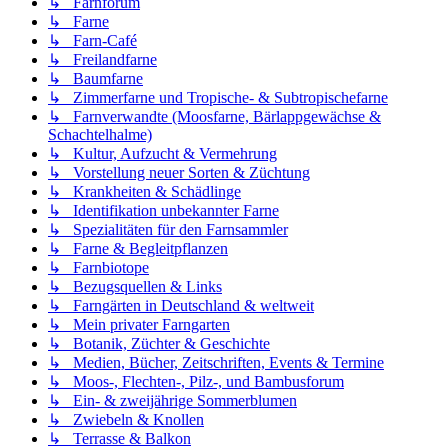
↳ Farnforum
↳ Farne
↳ Farn-Café
↳ Freilandfarne
↳ Baumfarne
↳ Zimmerfarne und Tropische- & Subtropischefarne
↳ Farnverwandte (Moosfarne, Bärlappgewächse &
Schachtelhalme)
↳ Kultur, Aufzucht & Vermehrung
↳ Vorstellung neuer Sorten & Züchtung
↳ Krankheiten & Schädlinge
↳ Identifikation unbekannter Farne
↳ Spezialitäten für den Farnsammler
↳ Farne & Begleitpflanzen
↳ Farnbiotope
↳ Bezugsquellen & Links
↳ Farngärten in Deutschland & weltweit
↳ Mein privater Farngarten
↳ Botanik, Züchter & Geschichte
↳ Medien, Bücher, Zeitschriften, Events & Termine
↳ Moos-, Flechten-, Pilz-, und Bambusforum
↳ Ein- & zweijährige Sommerblumen
↳ Zwiebeln & Knollen
↳ Terrasse & Balkon