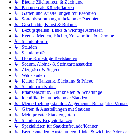
↳ Eigene Züchtungen & Züchtung
↳ Paeonien als Kübelpflanzen
↳ Gärten und Ausstellungen mit Paeonien
↳ Sortenbestimmung unbekannter Paeonien
↳ Geschichte, Kunst & Botanik
↳ Bezugsquellen, Links & wichtige Adressen
↳ Events, Medien, Bücher, Zeitschriften & Termine
↳ Staudenforum
↳ Stauden
↳ Staudencafé
↳ Hohe & niedrige Beetstauden
↳ Sedum, Alpine- & Steingartenstauden
↳ Ziergräser & Seggen
↳ Wildstauden
↳ Kultur, Pflanzung, Züchtung & Pflege
↳ Stauden im Kübel
↳ Pflanzenschutz, Krankheiten & Schädlinge
↳ Identifikation unbekannter Stauden
↳ Meine Lieblingsstaude - Allgemeiner Beitrag des Monats
↳ Gärten & Ausstellungen mit Stauden
↳ Mein privater Staudengarten
↳ Stauden & Begleitpflanzen
↳ Spezialitäten für Staudenfreunde/Kenner
↳ Bezugsquellen, Austellungen, Links & wichtige Adressen