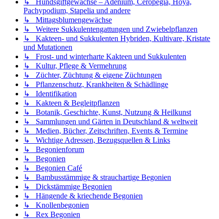
↳ Hundsgiftgewächse – Adenium, Ceropegia, Hoya,
Pachypodium, Stapelia und andere
↳ Mittagsblumengewächse
↳ Weitere Sukkulentengattungen und Zwiebelpflanzen
↳ Kakteen- und Sukkulenten Hybriden, Kultivare, Kristate
und Mutationen
↳ Frost- und winterharte Kakteen und Sukkulenten
↳ Kultur, Pflege & Vermehrung
↳ Züchter, Züchtung & eigene Züchtungen
↳ Pflanzenschutz, Krankheiten & Schädlinge
↳ Identifikation
↳ Kakteen & Begleitpflanzen
↳ Botanik, Geschichte, Kunst, Nutzung & Heilkunst
↳ Sammlungen und Gärten in Deutschland & weltweit
↳ Medien, Bücher, Zeitschriften, Events & Termine
↳ Wichtige Adressen, Bezugsquellen & Links
↳ Begonienforum
↳ Begonien
↳ Begonien Café
↳ Bambusstämmige & strauchartige Begonien
↳ Dickstämmige Begonien
↳ Hängende & kriechende Begonien
↳ Knollenbegonien
↳ Rex Begonien