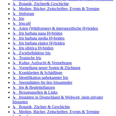
↳ Botanik, Züchter& Geschichte
↳ Medien, Bücher, Zeitschriften, Events & Termine
↳ Irisforum
↳ Iris
↳ Iriscafé
↳ Arten (Wildformen) & interspezifische Hybriden
↳ Iris barbata nana Hybriden
↳ Iris barbata media Hybriden
↳ Iris barbata elatior Hybriden
↳ Iris sibirica Hybriden
↳ Zwiebelbildene Iris
↳ Tropische Iris
↳ Kultur, Aufzucht & Vermehrung
↳ Vorstellung neuer Sorten & Züchtung
↳ Krankheiten & Schädlinge
↳ Identifikation unbekannter Iris
↳ Spezialitäten für den Irissammler
↳ Iris & Begleitpflanzen
↳ Bezugsquellen & Links
↳ Irisgärten in Deutschland & Weltweit, mein privater
Irisgarten
↳ Botanik, Züchter & Geschichte
↳ Medien, Bücher, Zeitschriften, Events & Termine