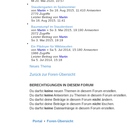
Mi 20. Mai 2020, 10:57
Staudengarten im Spätsommer
von
Martin
»
So 16. Aug 2015, 11:41
0
Antworten
2770
Zugriffe
Letzter Beitrag
von
Martin
So 16. Aug 2015, 11:41
Baumstumpf im Staudenbeet
von
Martin
»
So 3. Mai 2015, 19:19
0
Antworten
2072
Zugriffe
Letzter Beitrag
von
Martin
So 3. Mai 2015, 19:19
Ein Plädoyer für Wildstauden
von
Martin
»
Sa 5. Jul 2014, 15:18
0
Antworten
1986
Zugriffe
Letzter Beitrag
von
Martin
Sa 5. Jul 2014, 15:18
Neues Thema
Zurück zur Foren-Übersicht
BERECHTIGUNGEN IN DIESEM FORUM
Du darfst
keine
neuen Themen in diesem Forum erstellen.
Du darfst
keine
Antworten zu Themen in diesem Forum erstellen.
Du darfst deine Beiträge in diesem Forum
nicht
ändern.
Du darfst deine Beiträge in diesem Forum
nicht
löschen.
Du darfst
keine
Dateianhänge in diesem Forum erstellen.
Portal
Foren-Übersicht