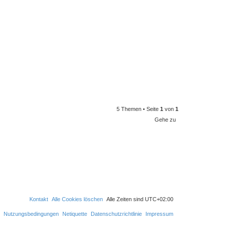
5 Themen • Seite
1
von
1
Gehe zu
Kontakt
Alle Cookies löschen
Alle Zeiten sind
UTC+02:00
Nutzungsbedingungen
Netiquette
Datenschutzrichtlinie
Impressum