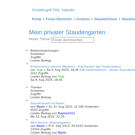
Schnellzugriff
FAQ
Kalender
Portal
Foren-Übersicht
Outdoor
Staudenforum
Stauden
Mein privater Staudengarten
S
E
Neues Thema
u
r
c
w
h
e
Bekanntmachungen
e
i
Antworten
t
Zugriffe
e
Letzter Beitrag
r
Echinocereus viereckii Werderm. - Kriechender Igel Säulenkaktus
t
von
Tetje
»
Sa 9. Aug 2025, 18:36
» in
Säulenkakteen - säulen-/baumförmi
e
1112
Zugriffe
S
Letzter Beitrag
von
Tetje
u
Sa 9. Aug 2025, 18:36
c
h
Themen
e
Antworten
Zugriffe
Letzter Beitrag
Staudeninseln im Rasen
von
Martin
»
So 21. Aug 2022, 11:16
6
Antworten
5533
Zugriffe
Letzter Beitrag
von
Raphia1012
Mo 22. Aug 2022, 22:26
Mein Bauern (Gärtner)garten
von
Martin
»
Fr 6. Sep 2013, 20:52
20
Antworten
13544
Zugriffe
Letzter Beitrag
von
Martin