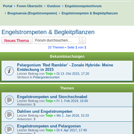
Portal
Foren-Übersicht
Outdoor
Engelstrompetenforum
Brugmansia (Engelstrompeten)
Engelstrompeten & Begleitpflanzen
S
u
Engelstrompeten & Begleitpflanzen
c
Suche
Erweiterte Suche
Neues Thema
h
10 Themen • Seite
1
von
1
e
Bekanntmachungen
Pelargonium 'Red Rambler' - Zonale Hybride- Meine
Entdeckung in 2015
Letzter Beitrag von
Tetje
«
Di 13. Okt 2015, 17:20
Verfasst in
Pelargoniensorten
Themen
Engelstrompeten und Storchschnabel
Letzter Beitrag von
Tetje
«
Fr 1. Feb 2019, 16:00
Antworten:
5
Dahlien und Engelstrompeten
Letzter Beitrag von
Tetje
«
Mo 1. Jan 2018, 15:33
Antworten:
3
Engelstrompeten und Pelargonien
Letzter Beitrag von
Tetje
«
Di 4. Apr 2017, 17:49
Antworten:
2