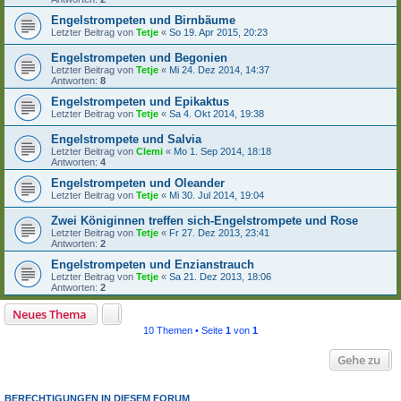
Engelstrompeten und Birnbäume
Letzter Beitrag von
Tetje
«
So 19. Apr 2015, 20:23
Engelstrompeten und Begonien
Letzter Beitrag von
Tetje
«
Mi 24. Dez 2014, 14:37
Antworten:
8
Engelstrompeten und Epikaktus
Letzter Beitrag von
Tetje
«
Sa 4. Okt 2014, 19:38
Engelstrompete und Salvia
Letzter Beitrag von
Clemi
«
Mo 1. Sep 2014, 18:18
Antworten:
4
Engelstrompeten und Oleander
Letzter Beitrag von
Tetje
«
Mi 30. Jul 2014, 19:04
Zwei Königinnen treffen sich-Engelstrompete und Rose
Letzter Beitrag von
Tetje
«
Fr 27. Dez 2013, 23:41
Antworten:
2
Engelstrompeten und Enzianstrauch
Letzter Beitrag von
Tetje
«
Sa 21. Dez 2013, 18:06
Antworten:
2
Neues Thema
10 Themen • Seite
1
von
1
Gehe zu
BERECHTIGUNGEN IN DIESEM FORUM