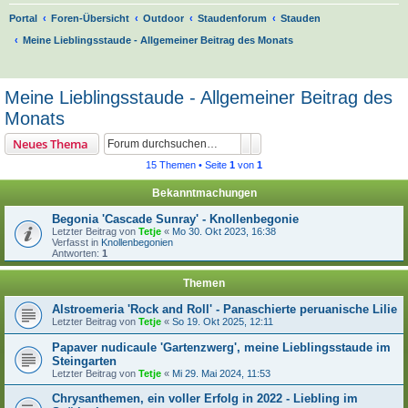
Portal
Foren-Übersicht
Outdoor
Staudenforum
Stauden
Meine Lieblingsstaude - Allgemeiner Beitrag des Monats
S
u
Meine Lieblingsstaude - Allgemeiner Beitrag des
c
Monats
h
Suche
Erweiterte Suche
Neues Thema
e
15 Themen • Seite
1
von
1
Bekanntmachungen
Begonia 'Cascade Sunray' - Knollenbegonie
Letzter Beitrag von
Tetje
«
Mo 30. Okt 2023, 16:38
Verfasst in
Knollenbegonien
Antworten:
1
Themen
Alstroemeria 'Rock and Roll' - Panaschierte peruanische Lilie
Letzter Beitrag von
Tetje
«
So 19. Okt 2025, 12:11
Papaver nudicaule 'Gartenzwerg', meine Lieblingsstaude im
Steingarten
Letzter Beitrag von
Tetje
«
Mi 29. Mai 2024, 11:53
Chrysanthemen, ein voller Erfolg in 2022 - Liebling im