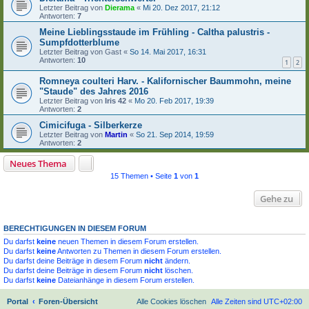
Letzter Beitrag von
Dierama
«
Mi 20. Dez 2017, 21:12
Antworten:
7
Meine Lieblingsstaude im Frühling - Caltha palustris -
Sumpfdotterblume
Letzter Beitrag von
Gast
«
So 14. Mai 2017, 16:31
Antworten:
10
1
2
Romneya coulteri Harv. - Kalifornischer Baummohn, meine
"Staude" des Jahres 2016
Letzter Beitrag von
Iris 42
«
Mo 20. Feb 2017, 19:39
Antworten:
2
Cimicifuga - Silberkerze
Letzter Beitrag von
Martin
«
So 21. Sep 2014, 19:59
Antworten:
2
Neues Thema
15 Themen • Seite
1
von
1
Gehe zu
BERECHTIGUNGEN IN DIESEM FORUM
Du darfst
keine
neuen Themen in diesem Forum erstellen.
Du darfst
keine
Antworten zu Themen in diesem Forum erstellen.
Du darfst deine Beiträge in diesem Forum
nicht
ändern.
Du darfst deine Beiträge in diesem Forum
nicht
löschen.
Du darfst
keine
Dateianhänge in diesem Forum erstellen.
Portal
Foren-Übersicht
Alle Cookies löschen
Alle Zeiten sind
UTC+02:00