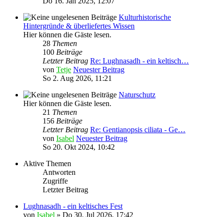
Do 16. Jan 2025, 12:07
Kulturhistorische
Hintergründe & überliefertes Wissen
Hier können die Gäste lesen.
28
Themen
100
Beiträge
Letzter Beitrag
Re: Lughnasadh - ein keltisch…
von
Tetje
Neuester Beitrag
So 2. Aug 2026, 11:21
Naturschutz
Hier können die Gäste lesen.
21
Themen
156
Beiträge
Letzter Beitrag
Re: Gentianopsis ciliata - Ge…
von
Isabel
Neuester Beitrag
So 20. Okt 2024, 10:42
Aktive Themen
Antworten
Zugriffe
Letzter Beitrag
Lughnasadh - ein keltisches Fest
von
Isabel
»
Do 30. Jul 2026, 17:42