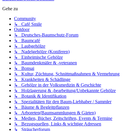
Gehe zu
Community
↳ Café Smile
Outdoor
↳ Deutsches-Baumschutz-Forum
↳ Baumcafé
↳ Laubgehölze
↳ Nadelgehölze (Koniferen)
↳ Einheimische Gehölze
↳ Baumdenkmäler & -veteranen
↳ Bonsai
↳ Kultur, Züchtung, Schnittmaßnahmen & Vermehrung
↳ Krankheiten & Schädlinge
↳ Gehölze in der Volksmedizin & Geschichte
↳ Holzlagerung & -bearbeitung/Unbekannte Gehölze
↳ Botanik & Identifikation
↳ Spezialitäten für den Baum-Liebhaber / Sammler
↳ Bäume & Begleitpflanzen
↳ Arboreten(Baumsammlungen & Gärten)
↳ Medien, Bücher, Zeitschriften, Events & Termine
↳ Bezugsquellen, Links & wichtige Adressen
↳ Sträucherforum