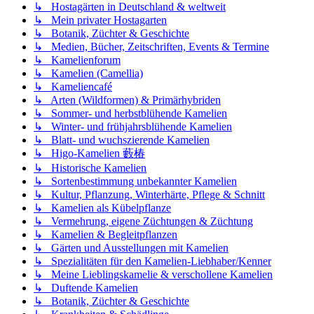
↳ Hostagärten in Deutschland & weltweit
↳ Mein privater Hostagarten
↳ Botanik, Züchter & Geschichte
↳ Medien, Bücher, Zeitschriften, Events & Termine
↳ Kamelienforum
↳ Kamelien (Camellia)
↳ Kameliencafé
↳ Arten (Wildformen) & Primärhybriden
↳ Sommer- und herbstblühende Kamelien
↳ Winter- und frühjahrsblühende Kamelien
↳ Blatt- und wuchszierende Kamelien
↳ Higo-Kamelien 藪椿
↳ Historische Kamelien
↳ Sortenbestimmung unbekannter Kamelien
↳ Kultur, Pflanzung, Winterhärte, Pflege & Schnitt
↳ Kamelien als Kübelpflanze
↳ Vermehrung, eigene Züchtungen & Züchtung
↳ Kamelien & Begleitpflanzen
↳ Gärten und Ausstellungen mit Kamelien
↳ Spezialitäten für den Kamelien-Liebhaber/Kenner
↳ Meine Lieblingskamelie & verschollene Kamelien
↳ Duftende Kamelien
↳ Botanik, Züchter & Geschichte