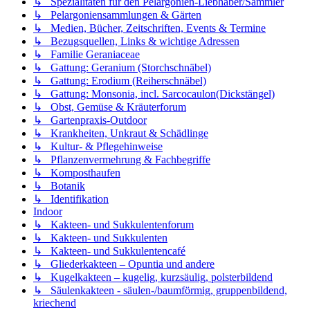
↳ Spezialitäten für den Pelargonien-Liebhaber/Sammler
↳ Pelargoniensammlungen & Gärten
↳ Medien, Bücher, Zeitschriften, Events & Termine
↳ Bezugsquellen, Links & wichtige Adressen
↳ Familie Geraniaceae
↳ Gattung: Geranium (Storchschnäbel)
↳ Gattung: Erodium (Reiherschnäbel)
↳ Gattung: Monsonia, incl. Sarcocaulon(Dickstängel)
↳ Obst, Gemüse & Kräuterforum
↳ Gartenpraxis-Outdoor
↳ Krankheiten, Unkraut & Schädlinge
↳ Kultur- & Pflegehinweise
↳ Pflanzenvermehrung & Fachbegriffe
↳ Komposthaufen
↳ Botanik
↳ Identifikation
Indoor
↳ Kakteen- und Sukkulentenforum
↳ Kakteen- und Sukkulenten
↳ Kakteen- und Sukkulentencafé
↳ Gliederkakteen – Opuntia und andere
↳ Kugelkakteen – kugelig, kurzsäulig, polsterbildend
↳ Säulenkakteen - säulen-/baumförmig, gruppenbildend,
kriechend