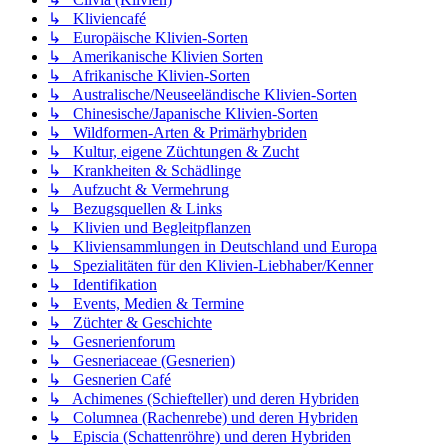
↳ Kliviencafé
↳ Europäische Klivien-Sorten
↳ Amerikanische Klivien Sorten
↳ Afrikanische Klivien-Sorten
↳ Australische/Neuseeländische Klivien-Sorten
↳ Chinesische/Japanische Klivien-Sorten
↳ Wildformen-Arten & Primärhybriden
↳ Kultur, eigene Züchtungen & Zucht
↳ Krankheiten & Schädlinge
↳ Aufzucht & Vermehrung
↳ Bezugsquellen & Links
↳ Klivien und Begleitpflanzen
↳ Kliviensammlungen in Deutschland und Europa
↳ Spezialitäten für den Klivien-Liebhaber/Kenner
↳ Identifikation
↳ Events, Medien & Termine
↳ Züchter & Geschichte
↳ Gesnerienforum
↳ Gesneriaceae (Gesnerien)
↳ Gesnerien Café
↳ Achimenes (Schiefteller) und deren Hybriden
↳ Columnea (Rachenrebe) und deren Hybriden
↳ Episcia (Schattenröhre) und deren Hybriden