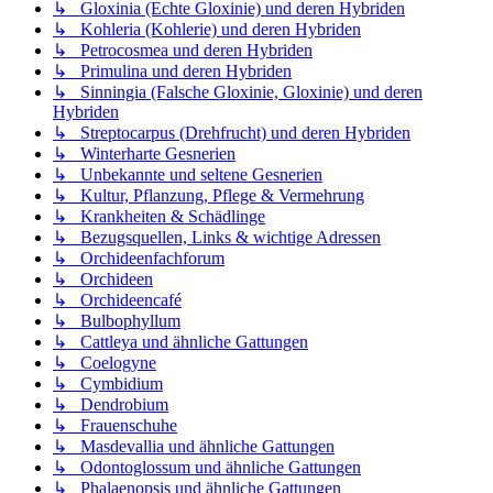
↳ Gloxinia (Echte Gloxinie) und deren Hybriden
↳ Kohleria (Kohlerie) und deren Hybriden
↳ Petrocosmea und deren Hybriden
↳ Primulina und deren Hybriden
↳ Sinningia (Falsche Gloxinie, Gloxinie) und deren
Hybriden
↳ Streptocarpus (Drehfrucht) und deren Hybriden
↳ Winterharte Gesnerien
↳ Unbekannte und seltene Gesnerien
↳ Kultur, Pflanzung, Pflege & Vermehrung
↳ Krankheiten & Schädlinge
↳ Bezugsquellen, Links & wichtige Adressen
↳ Orchideenfachforum
↳ Orchideen
↳ Orchideencafé
↳ Bulbophyllum
↳ Cattleya und ähnliche Gattungen
↳ Coelogyne
↳ Cymbidium
↳ Dendrobium
↳ Frauenschuhe
↳ Masdevallia und ähnliche Gattungen
↳ Odontoglossum und ähnliche Gattungen
↳ Phalaenopsis und ähnliche Gattungen