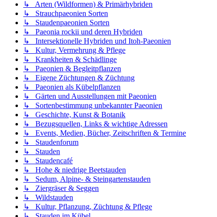
↳ Arten (Wildformen) & Primärhybriden
↳ Strauchpaeonien Sorten
↳ Staudenpaeonien Sorten
↳ Paeonia rockii und deren Hybriden
↳ Intersektionelle Hybriden und Itoh-Paeonien
↳ Kultur, Vermehrung & Pflege
↳ Krankheiten & Schädlinge
↳ Paeonien & Begleitpflanzen
↳ Eigene Züchtungen & Züchtung
↳ Paeonien als Kübelpflanzen
↳ Gärten und Ausstellungen mit Paeonien
↳ Sortenbestimmung unbekannter Paeonien
↳ Geschichte, Kunst & Botanik
↳ Bezugsquellen, Links & wichtige Adressen
↳ Events, Medien, Bücher, Zeitschriften & Termine
↳ Staudenforum
↳ Stauden
↳ Staudencafé
↳ Hohe & niedrige Beetstauden
↳ Sedum, Alpine- & Steingartenstauden
↳ Ziergräser & Seggen
↳ Wildstauden
↳ Kultur, Pflanzung, Züchtung & Pflege
↳ Stauden im Kübel