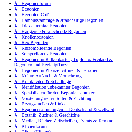
↳ Begonienforum
↳ Begonien
↳ Begonien Café
↳ Bambusstämmige & strauchartige Begonien
↳ Dickstämmige Begonien
↳ Hängende & kriechende Begonien
↳ Knollenbegonien
↳ Rex Begonien
↳ Rhizombildende Begonien
↳ Semperflorens Begonien
↳ Begonien in Balkonkästen, Töpfen u. Freiland &
Begonien und Begleitpflanzen
↳ Begonien in Pflanzenvitrinen & Terrarien
↳ Kultur, Aufzucht & Vermehrung
↳ Krankheiten & Schädlinge
↳ Identifikation unbekannter Begonien
↳ Spezialitäten für den Begoniensammler
↳ Vorstellung neuer Sorten & Züchtung
↳ Bezugsquellen & Links
↳ Begoniensammlungen in Deutschland & weltweit
↳ Botanik, Züchter & Geschichte
↳ Medien, Bücher, Zeitschriften, Events & Termine
↳ Klivienforum
↳ Clivia (Klivien)