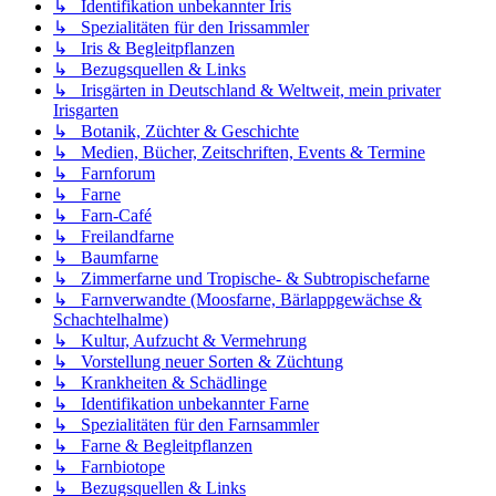
↳ Identifikation unbekannter Iris
↳ Spezialitäten für den Irissammler
↳ Iris & Begleitpflanzen
↳ Bezugsquellen & Links
↳ Irisgärten in Deutschland & Weltweit, mein privater
Irisgarten
↳ Botanik, Züchter & Geschichte
↳ Medien, Bücher, Zeitschriften, Events & Termine
↳ Farnforum
↳ Farne
↳ Farn-Café
↳ Freilandfarne
↳ Baumfarne
↳ Zimmerfarne und Tropische- & Subtropischefarne
↳ Farnverwandte (Moosfarne, Bärlappgewächse &
Schachtelhalme)
↳ Kultur, Aufzucht & Vermehrung
↳ Vorstellung neuer Sorten & Züchtung
↳ Krankheiten & Schädlinge
↳ Identifikation unbekannter Farne
↳ Spezialitäten für den Farnsammler
↳ Farne & Begleitpflanzen
↳ Farnbiotope
↳ Bezugsquellen & Links