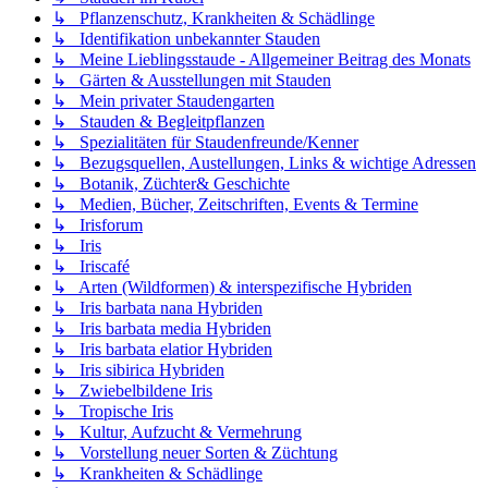
↳ Pflanzenschutz, Krankheiten & Schädlinge
↳ Identifikation unbekannter Stauden
↳ Meine Lieblingsstaude - Allgemeiner Beitrag des Monats
↳ Gärten & Ausstellungen mit Stauden
↳ Mein privater Staudengarten
↳ Stauden & Begleitpflanzen
↳ Spezialitäten für Staudenfreunde/Kenner
↳ Bezugsquellen, Austellungen, Links & wichtige Adressen
↳ Botanik, Züchter& Geschichte
↳ Medien, Bücher, Zeitschriften, Events & Termine
↳ Irisforum
↳ Iris
↳ Iriscafé
↳ Arten (Wildformen) & interspezifische Hybriden
↳ Iris barbata nana Hybriden
↳ Iris barbata media Hybriden
↳ Iris barbata elatior Hybriden
↳ Iris sibirica Hybriden
↳ Zwiebelbildene Iris
↳ Tropische Iris
↳ Kultur, Aufzucht & Vermehrung
↳ Vorstellung neuer Sorten & Züchtung
↳ Krankheiten & Schädlinge