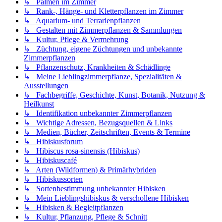
↳ Palmen im Zimmer
↳ Rank-, Hänge- und Kletterpflanzen im Zimmer
↳ Aquarium- und Terrarienpflanzen
↳ Gestalten mit Zimmerpflanzen & Sammlungen
↳ Kultur, Pflege & Vermehrung
↳ Züchtung, eigene Züchtungen und unbekannte
Zimmerpflanzen
↳ Pflanzenschutz, Krankheiten & Schädlinge
↳ Meine Lieblingzimmerpflanze, Spezialitäten &
Ausstellungen
↳ Fachbegriffe, Geschichte, Kunst, Botanik, Nutzung &
Heilkunst
↳ Identifikation unbekannter Zimmerpflanzen
↳ Wichtige Adressen, Bezugsquellen & Links
↳ Medien, Bücher, Zeitschriften, Events & Termine
↳ Hibiskusforum
↳ Hibiscus rosa-sinensis (Hibiskus)
↳ Hibiskuscafé
↳ Arten (Wildformen) & Primärhybriden
↳ Hibiskussorten
↳ Sortenbestimmung unbekannter Hibisken
↳ Mein Lieblingshibiskus & verschollene Hibisken
↳ Hibisken & Begleitpflanzen
↳ Kultur, Pflanzung, Pflege & Schnitt