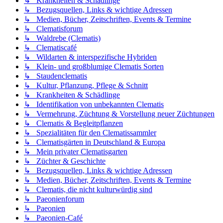
↳ Krankheiten & Schädlinge
↳ Bezugsquellen, Links & wichtige Adressen
↳ Medien, Bücher, Zeitschriften, Events & Termine
↳ Clematisforum
↳ Waldrebe (Clematis)
↳ Clematiscafé
↳ Wildarten & interspezifische Hybriden
↳ Klein- und großblumige Clematis Sorten
↳ Staudenclematis
↳ Kultur, Pflanzung, Pflege & Schnitt
↳ Krankheiten & Schädlinge
↳ Identifikation von unbekannten Clematis
↳ Vermehrung, Züchtung & Vorstellung neuer Züchtungen
↳ Clematis & Begleitpflanzen
↳ Spezialitäten für den Clematissammler
↳ Clematisgärten in Deutschland & Europa
↳ Mein privater Clematisgarten
↳ Züchter & Geschichte
↳ Bezugsquellen, Links & wichtige Adressen
↳ Medien, Bücher, Zeitschriften, Events & Termine
↳ Clematis, die nicht kulturwürdig sind
↳ Paeonienforum
↳ Paeonien
↳ Paeonien-Café