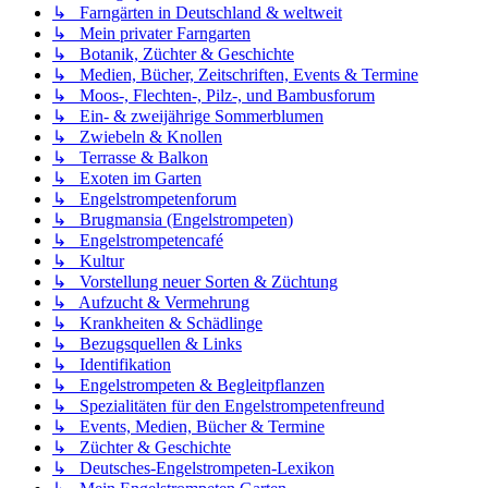
↳ Farngärten in Deutschland & weltweit
↳ Mein privater Farngarten
↳ Botanik, Züchter & Geschichte
↳ Medien, Bücher, Zeitschriften, Events & Termine
↳ Moos-, Flechten-, Pilz-, und Bambusforum
↳ Ein- & zweijährige Sommerblumen
↳ Zwiebeln & Knollen
↳ Terrasse & Balkon
↳ Exoten im Garten
↳ Engelstrompetenforum
↳ Brugmansia (Engelstrompeten)
↳ Engelstrompetencafé
↳ Kultur
↳ Vorstellung neuer Sorten & Züchtung
↳ Aufzucht & Vermehrung
↳ Krankheiten & Schädlinge
↳ Bezugsquellen & Links
↳ Identifikation
↳ Engelstrompeten & Begleitpflanzen
↳ Spezialitäten für den Engelstrompetenfreund
↳ Events, Medien, Bücher & Termine
↳ Züchter & Geschichte
↳ Deutsches-Engelstrompeten-Lexikon