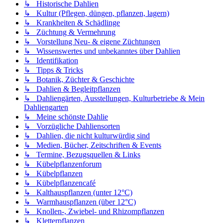
↳ Historische Dahlien
↳ Kultur (Pflegen, düngen, pflanzen, lagern)
↳ Krankheiten & Schädlinge
↳ Züchtung & Vermehrung
↳ Vorstellung Neu- & eigene Züchtungen
↳ Wissenswertes und unbekanntes über Dahlien
↳ Identifikation
↳ Tipps & Tricks
↳ Botanik, Züchter & Geschichte
↳ Dahlien & Begleitpflanzen
↳ Dahliengärten, Ausstellungen, Kulturbetriebe & Mein
Dahliengarten
↳ Meine schönste Dahlie
↳ Vorzügliche Dahliensorten
↳ Dahlien, die nicht kulturwürdig sind
↳ Medien, Bücher, Zeitschriften & Events
↳ Termine, Bezugsquellen & Links
↳ Kübelpflanzenforum
↳ Kübelpflanzen
↳ Kübelpflanzencafé
↳ Kalthauspflanzen (unter 12°C)
↳ Warmhauspflanzen (über 12°C)
↳ Knollen-, Zwiebel- und Rhizompflanzen
↳ Kletterpflanzen