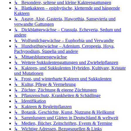
↳ Besondere, seltene und kleine Kakteengattungen
↳ Blattkakteen – epiphytische, kletternde und hängende
Kakteen
↳ Agave, Aloe, Gasteria, Haworthia, Sansevieria und
verwandte Gattungen
↳ Dickblattgewächse – Crassula, Echeveria, Sedum und
andere
↳ Wolfsmilchgewächse – Euphorbia und Verwandte
↳ Hundsgiftgewächse – Adenium, Ceropegia, Hoya,
Pachypodium, Stapelia und andere
↳ Mittagsblumengewächse
↳ Weitere Sukkulentengattungen und Zwiebelpflanzen
↳ Kakteen- und Sukkulenten Hybriden, Kultivare, Kristate
und Mutationen
↳ Frost- und winterharte Kakteen und Sukkulenten
↳ Kultur, Pflege & Vermehrung
↳ Züchter, Züchtung & eigene Züchtungen
↳ Pflanzenschutz, Krankheiten & Schädlinge
↳ Identifikation
↳ Kakteen & Begleitpflanzen
↳ Botanik, Geschichte, Kunst, Nutzung & Heilkunst
↳ Sammlungen und Gärten in Deutschland & weltweit
↳ Medien, Bücher, Zeitschriften, Events & Termine
↳ Wichtige Adressen, Bezugsquellen & Links