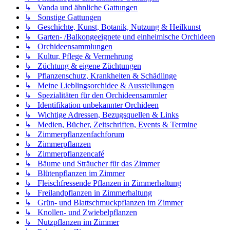
↳ Vanda und ähnliche Gattungen
↳ Sonstige Gattungen
↳ Geschichte, Kunst, Botanik, Nutzung & Heilkunst
↳ Garten- /Balkongeeignete und einheimische Orchideen
↳ Orchideensammlungen
↳ Kultur, Pflege & Vermehrung
↳ Züchtung & eigene Züchtungen
↳ Pflanzenschutz, Krankheiten & Schädlinge
↳ Meine Lieblingsorchidee & Ausstellungen
↳ Spezialitäten für den Orchideensammler
↳ Identifikation unbekannter Orchideen
↳ Wichtige Adressen, Bezugsquellen & Links
↳ Medien, Bücher, Zeitschriften, Events & Termine
↳ Zimmerpflanzenfachforum
↳ Zimmerpflanzen
↳ Zimmerpflanzencafé
↳ Bäume und Sträucher für das Zimmer
↳ Blütenpflanzen im Zimmer
↳ Fleischfressende Pflanzen in Zimmerhaltung
↳ Freilandpflanzen in Zimmerhaltung
↳ Grün- und Blattschmuckpflanzen im Zimmer
↳ Knollen- und Zwiebelpflanzen
↳ Nutzpflanzen im Zimmer