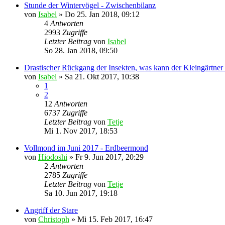
Stunde der Wintervögel - Zwischenbilanz
von
Isabel
»
Do 25. Jan 2018, 09:12
4
Antworten
2993
Zugriffe
Letzter Beitrag
von
Isabel
So 28. Jan 2018, 09:50
Drastischer Rückgang der Insekten, was kann der Kleingärtner
von
Isabel
»
Sa 21. Okt 2017, 10:38
1
2
12
Antworten
6737
Zugriffe
Letzter Beitrag
von
Tetje
Mi 1. Nov 2017, 18:53
Vollmond im Juni 2017 - Erdbeermond
von
Hiodoshi
»
Fr 9. Jun 2017, 20:29
2
Antworten
2785
Zugriffe
Letzter Beitrag
von
Tetje
Sa 10. Jun 2017, 19:18
Angriff der Stare
von
Christoph
»
Mi 15. Feb 2017, 16:47