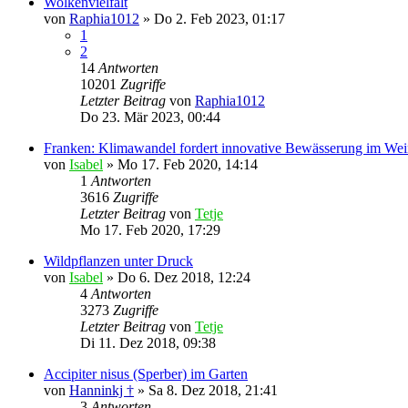
Wolkenvielfalt
von
Raphia1012
»
Do 2. Feb 2023, 01:17
1
2
14
Antworten
10201
Zugriffe
Letzter Beitrag
von
Raphia1012
Do 23. Mär 2023, 00:44
Franken: Klimawandel fordert innovative Bewässerung im Wein
von
Isabel
»
Mo 17. Feb 2020, 14:14
1
Antworten
3616
Zugriffe
Letzter Beitrag
von
Tetje
Mo 17. Feb 2020, 17:29
Wildpflanzen unter Druck
von
Isabel
»
Do 6. Dez 2018, 12:24
4
Antworten
3273
Zugriffe
Letzter Beitrag
von
Tetje
Di 11. Dez 2018, 09:38
Accipiter nisus (Sperber) im Garten
von
Hanninkj †
»
Sa 8. Dez 2018, 21:41
3
Antworten