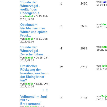
Stunde der
von
Rap
1
2410
Mi 14. F
Wintervögel -
vorläufiges
Endergebnis
von
Isabel
»
Di 13. Feb
2018, 14:59
Obstbauern
von
Hio
2
2530
Mi 31. J
fürchten warmen
Winter und späten
Frost…
von
Isabel
»
Mi 31. Jan
2018, 09:09
Stunde der
von
Isab
4
2993
So 28. J
Wintervögel -
Zwischenbilanz
von
Isabel
»
Do 25. Jan
2018, 09:12
Drastischer
von
Tetj
12
6737
Mi 1. No
Rückgang der
Insekten, was kann
der Kleingärtner
tun?
von
Isabel
»
Sa 21. Okt
2017, 10:38
1
2
Vollmond im Juni
von
Tetj
2
2785
Sa 10. J
2017 -
Erdbeermond