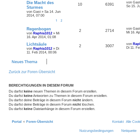
Die Macht des
von
Gas
10
6391
So 15. J
Sturmes
von
Gast
»
Sa 14. Jun
2014, 07:00
1
2
Regenbogen
von
Gas
2
2714
Mi 16. A
von
Raphia1012
»
Mi
16. Apr 2014, 01:08
Lichtsäule
von
Rap
2
3007
Di 11. F
von
Raphia1012
»
Di
11. Feb 2014, 00:06
Neues Thema
Zurück zur Foren-Übersicht
BERECHTIGUNGEN IN DIESEM FORUM
Du darfst
keine
neuen Themen in diesem Forum erstellen.
Du darfst
keine
Antworten zu Themen in diesem Forum erstellen.
Du darfst deine Beiträge in diesem Forum
nicht
ändern.
Du darfst deine Beiträge in diesem Forum
nicht
löschen.
Du darfst
keine
Dateianhänge in diesem Forum erstellen.
Portal
Foren-Übersicht
Kontakt
Alle Coo
Nutzungsbedingungen
Netiquette