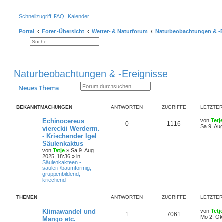
Schnellzugriff
FAQ
Kalender
Portal
Foren-Übersicht
Wetter- & Naturforum
Naturbeobachtungen & -E
Suche
Erweiterte Suche
Naturbeobachtungen & -Ereignisse
Suche
Erweiterte Suche
Neues Thema
BEKANNTMACHUNGEN
ANTWORTEN
ZUGRIFFE
LETZTER
Echinocereus
von
Tetj
0
1116
Sa 9. Au
viereckii Werderm.
- Kriechender Igel
Säulenkaktus
von
Tetje
»
Sa 9. Aug
2025, 18:36
» in
Säulenkakteen -
säulen-/baumförmig,
gruppenbildend,
kriechend
THEMEN
ANTWORTEN
ZUGRIFFE
LETZTER
Klimawandel und
von
Tetj
1
7061
Mo 2. Ok
Mango etc.