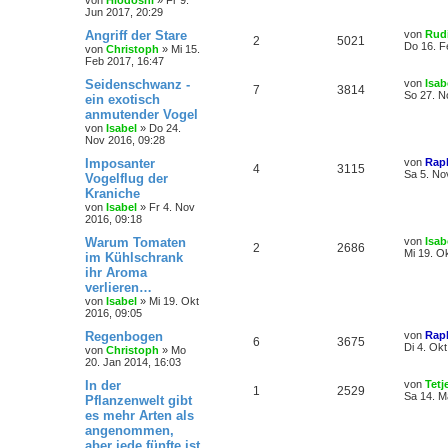
von
Hiodoshi
»
Fr 9.
Jun 2017, 20:29
Angriff der Stare
von
Rud
2
5021
Do 16. F
von
Christoph
»
Mi 15.
Feb 2017, 16:47
Seidenschwanz -
von
Isab
7
3814
So 27. N
ein exotisch
anmutender Vogel
von
Isabel
»
Do 24.
Nov 2016, 09:28
Imposanter
von
Rap
4
3115
Sa 5. No
Vogelflug der
Kraniche
von
Isabel
»
Fr 4. Nov
2016, 09:18
Warum Tomaten
von
Isab
2
2686
Mi 19. O
im Kühlschrank
ihr Aroma
verlieren…
von
Isabel
»
Mi 19. Okt
2016, 09:05
Regenbogen
von
Rap
6
3675
Di 4. Ok
von
Christoph
»
Mo
20. Jan 2014, 16:03
In der
von
Tetj
1
2529
Sa 14. M
Pflanzenwelt gibt
es mehr Arten als
angenommen,
aber jede fünfte ist