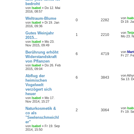
bedroht
von
Isabel
»
Do 12. Mai
2016, 08:57
Weltraum-Blume
von
Isab
0
2282
Di 19. J
von
Isabel
»
Di 19. Jan
2016, 09:36
Gutes Weinjahr
von
Tetj
1
2210
Mo 23. N
2015...
von
Isabel
»
Mo 23.
Nov 2015, 09:49
Berührung erhöht
von
Mart
6
4719
Fr 27. F
Widerstandskraft
von Pflanzen
von
Isabel
»
Do 26. Feb
2015, 09:04
Abflug der
von
Athy
6
3843
Sa 13. D
heimischen
Vogelwelt
verzögert sich
heuer
von
Isabel
»
Mo 17.
Nov 2014, 15:27
Naturkosmetik &
von
Isab
2
3064
Fr 19. S
co als
"Seelenschmeichl
er"
von
Isabel
»
Fr 19. Sep
2014, 15:50