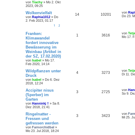
von
Trachy
»
Mo 2. Okt
2023, 09:25
Wolkenvielfalt
von
Rap
14
10201
Do 23. M
von
Raphia1012
»
Do
2. Feb 2023, 01:17
1
2
Franken:
von
Tetj
1
3616
Mo 17. F
Klimawandel
fordert innovative
Bewässerung im
Weinbau (Artikel in
der SZ, 17.02.2020)
von
Isabel
»
Mo 17.
Feb 2020, 14:14
Wildpflanzen unter
von
Tetj
4
3273
Di 11. D
Druck
von
Isabel
»
Do 6. Dez
2018, 12:24
Accipiter nisus
von
Hann
3
2725
So 9. De
(Sperber) im
Garten
von
Hanninkj †
»
Sa 8.
Dez 2018, 21:41
Ringelnatter -
von
Farn
3
3423
Mi 25. Ju
Fressen und
gefressen werden
von
Farnorchidbal
»
Mo 23. Jul 2018, 18:24