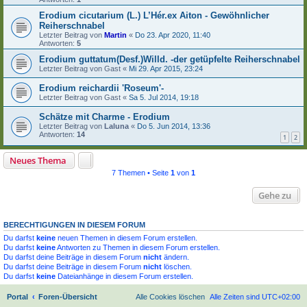
Erodium cicutarium (L.) L’Hér.ex Aiton - Gewöhnlicher
Reiherschnabel
Letzter Beitrag von
Martin
«
Do 23. Apr 2020, 11:40
Antworten:
5
Erodium guttatum(Desf.)Willd. -der getüpfelte Reiherschnabel
Letzter Beitrag von
Gast
«
Mi 29. Apr 2015, 23:24
Erodium reichardii 'Roseum'-
Letzter Beitrag von
Gast
«
Sa 5. Jul 2014, 19:18
Schätze mit Charme - Erodium
Letzter Beitrag von
Laluna
«
Do 5. Jun 2014, 13:36
Antworten:
14
1
2
Neues Thema
7 Themen • Seite
1
von
1
Gehe zu
BERECHTIGUNGEN IN DIESEM FORUM
Du darfst
keine
neuen Themen in diesem Forum erstellen.
Du darfst
keine
Antworten zu Themen in diesem Forum erstellen.
Du darfst deine Beiträge in diesem Forum
nicht
ändern.
Du darfst deine Beiträge in diesem Forum
nicht
löschen.
Du darfst
keine
Dateianhänge in diesem Forum erstellen.
Portal
Foren-Übersicht
Alle Cookies löschen
Alle Zeiten sind
UTC+02:00