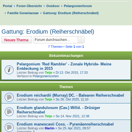
Portal
Foren-Übersicht
Outdoor
Pelargonienforum
Familie Geraniaceae
Gattung: Erodium (Reiherschnäbel)
S
u
Gattung: Erodium (Reiherschnäbel)
c
Suche
Erweiterte Suche
Neues Thema
h
7 Themen • Seite
1
von
1
e
Bekanntmachungen
Pelargonium 'Red Rambler' - Zonale Hybride- Meine
Entdeckung in 2015
Letzter Beitrag von
Tetje
«
Di 13. Okt 2015, 17:20
Verfasst in
Pelargoniensorten
Themen
Erodium reichardii (Murray) DC. - Balearen Reiherschnabel
Letzter Beitrag von
Tetje
«
So 26. Okt 2025, 11:10
Erodium glandulosum (Cav.) Willd. - Drüsiger
Reiherschnabel
Letzter Beitrag von
Tetje
«
So 14. Nov 2021, 12:38
Erodium manescavii Coss. - Pyrenäenreiherschnabel
Letzter Beitrag von
Martin
«
So 25. Apr 2021, 09:57
Antworten:
1