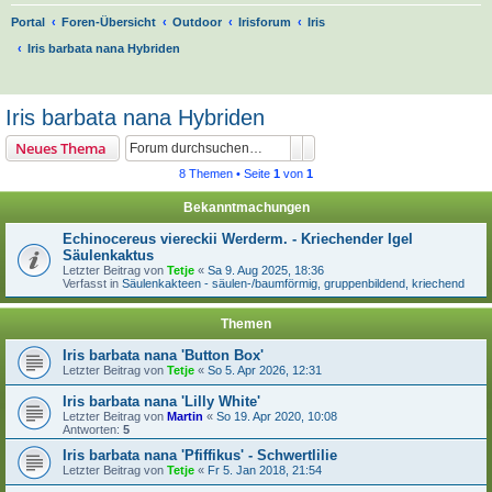
Portal
Foren-Übersicht
Outdoor
Irisforum
Iris
Iris barbata nana Hybriden
S
u
Iris barbata nana Hybriden
c
Suche
Erweiterte Suche
Neues Thema
h
8 Themen • Seite
1
von
1
e
Bekanntmachungen
Echinocereus viereckii Werderm. - Kriechender Igel
Säulenkaktus
Letzter Beitrag von
Tetje
«
Sa 9. Aug 2025, 18:36
Verfasst in
Säulenkakteen - säulen-/baumförmig, gruppenbildend, kriechend
Themen
Iris barbata nana 'Button Box'
Letzter Beitrag von
Tetje
«
So 5. Apr 2026, 12:31
Iris barbata nana 'Lilly White'
Letzter Beitrag von
Martin
«
So 19. Apr 2020, 10:08
Antworten:
5
Iris barbata nana 'Pfiffikus' - Schwertlilie
Letzter Beitrag von
Tetje
«
Fr 5. Jan 2018, 21:54