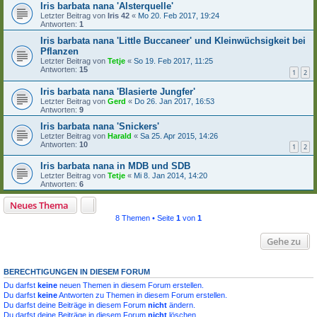
Iris barbata nana 'Alsterquelle'
Letzter Beitrag von
Iris 42
«
Mo 20. Feb 2017, 19:24
Antworten:
1
Iris barbata nana 'Little Buccaneer' und Kleinwüchsigkeit bei
Pflanzen
Letzter Beitrag von
Tetje
«
So 19. Feb 2017, 11:25
Antworten:
15
1
2
Iris barbata nana 'Blasierte Jungfer'
Letzter Beitrag von
Gerd
«
Do 26. Jan 2017, 16:53
Antworten:
9
Iris barbata nana 'Snickers'
Letzter Beitrag von
Harald
«
Sa 25. Apr 2015, 14:26
Antworten:
10
1
2
Iris barbata nana in MDB und SDB
Letzter Beitrag von
Tetje
«
Mi 8. Jan 2014, 14:20
Antworten:
6
Neues Thema
8 Themen • Seite
1
von
1
Gehe zu
BERECHTIGUNGEN IN DIESEM FORUM
Du darfst
keine
neuen Themen in diesem Forum erstellen.
Du darfst
keine
Antworten zu Themen in diesem Forum erstellen.
Du darfst deine Beiträge in diesem Forum
nicht
ändern.
Du darfst deine Beiträge in diesem Forum
nicht
löschen.