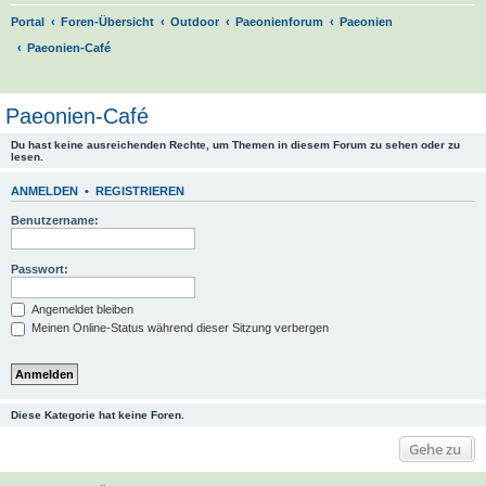
Portal
Foren-Übersicht
Outdoor
Paeonienforum
Paeonien
Paeonien-Café
S
u
Paeonien-Café
c
Du hast keine ausreichenden Rechte, um Themen in diesem Forum zu sehen oder zu
h
lesen.
e
ANMELDEN
•
REGISTRIEREN
Benutzername:
Passwort:
Angemeldet bleiben
Meinen Online-Status während dieser Sitzung verbergen
Diese Kategorie hat keine Foren.
Gehe zu