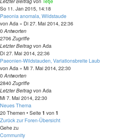
Letzter Beitrag
von
Tetje
So 11. Jan 2015, 14:18
Paeonia anomala, Wildstaude
von
Ada
»
Di 27. Mai 2014, 22:36
0
Antworten
2706
Zugriffe
Letzter Beitrag
von
Ada
Di 27. Mai 2014, 22:36
Paeonien-Wildstauden, Variationsbreite Laub
von
Ada
»
Mi 7. Mai 2014, 22:30
0
Antworten
2840
Zugriffe
Letzter Beitrag
von
Ada
Mi 7. Mai 2014, 22:30
Neues Thema
20 Themen • Seite
1
von
1
Zurück zur Foren-Übersicht
Gehe zu
Community