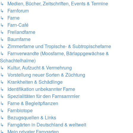
↳ Medien, Bücher, Zeitschriften, Events & Termine
↳ Farnforum
↳ Farne
↳ Farn-Café
↳ Freilandfarne
↳ Baumfarne
↳ Zimmerfarne und Tropische- & Subtropischefarne
↳ Farnverwandte (Moosfarne, Bärlappgewächse &
Schachtelhalme)
↳ Kultur, Aufzucht & Vermehrung
↳ Vorstellung neuer Sorten & Züchtung
↳ Krankheiten & Schädlinge
↳ Identifikation unbekannter Farne
↳ Spezialitäten für den Farnsammler
↳ Farne & Begleitpflanzen
↳ Farnbiotope
↳ Bezugsquellen & Links
↳ Farngärten in Deutschland & weltweit
↳ Mein privater Farngarten