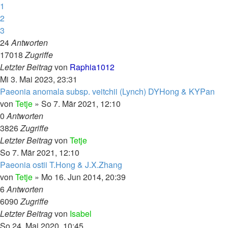
1
2
3
24
Antworten
17018
Zugriffe
Letzter Beitrag
von
Raphia1012
Mi 3. Mai 2023, 23:31
Paeonia anomala subsp. veitchii (Lynch) DYHong & KYPan
von
Tetje
»
So 7. Mär 2021, 12:10
0
Antworten
3826
Zugriffe
Letzter Beitrag
von
Tetje
So 7. Mär 2021, 12:10
Paeonia ostii T.Hong & J.X.Zhang
von
Tetje
»
Mo 16. Jun 2014, 20:39
6
Antworten
6090
Zugriffe
Letzter Beitrag
von
Isabel
So 24. Mai 2020, 10:45