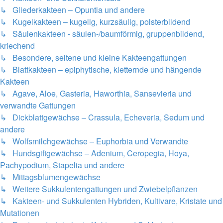
↳ Gliederkakteen – Opuntia und andere
↳ Kugelkakteen – kugelig, kurzsäulig, polsterbildend
↳ Säulenkakteen - säulen-/baumförmig, gruppenbildend,
kriechend
↳ Besondere, seltene und kleine Kakteengattungen
↳ Blattkakteen – epiphytische, kletternde und hängende
Kakteen
↳ Agave, Aloe, Gasteria, Haworthia, Sansevieria und
verwandte Gattungen
↳ Dickblattgewächse – Crassula, Echeveria, Sedum und
andere
↳ Wolfsmilchgewächse – Euphorbia und Verwandte
↳ Hundsgiftgewächse – Adenium, Ceropegia, Hoya,
Pachypodium, Stapelia und andere
↳ Mittagsblumengewächse
↳ Weitere Sukkulentengattungen und Zwiebelpflanzen
↳ Kakteen- und Sukkulenten Hybriden, Kultivare, Kristate und
Mutationen