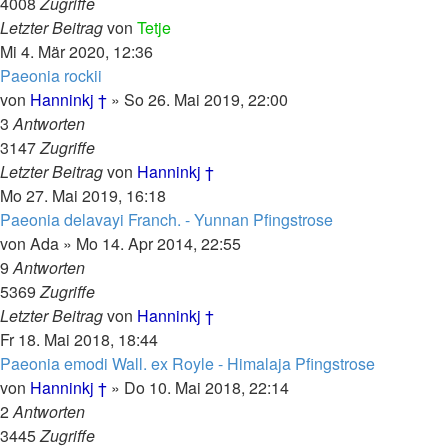
4008
Zugriffe
Letzter Beitrag
von
Tetje
Mi 4. Mär 2020, 12:36
Paeonia rockii
von
Hanninkj †
»
So 26. Mai 2019, 22:00
3
Antworten
3147
Zugriffe
Letzter Beitrag
von
Hanninkj †
Mo 27. Mai 2019, 16:18
Paeonia delavayi Franch. - Yunnan Pfingstrose
von
Ada
»
Mo 14. Apr 2014, 22:55
9
Antworten
5369
Zugriffe
Letzter Beitrag
von
Hanninkj †
Fr 18. Mai 2018, 18:44
Paeonia emodi Wall. ex Royle - Himalaja Pfingstrose
von
Hanninkj †
»
Do 10. Mai 2018, 22:14
2
Antworten
3445
Zugriffe