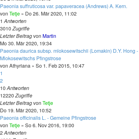
Paeonia suffruticosa var. papaveracea (Andrews) A. Kern.
von
Tetje
»
Do 26. Mär 2020, 11:02
1
Antworten
3010
Zugriffe
Letzter Beitrag
von
Martin
Mo 30. Mär 2020, 19:34
Paeonia daurica subsp. mlokosewitschii (Lomakin) D.Y. Hong -
Mlokosewitschs Pfingstrose
von
Athyriana
»
So 1. Feb 2015, 10:47
1
2
10
Antworten
12220
Zugriffe
Letzter Beitrag
von
Tetje
Do 19. Mär 2020, 10:52
Paeonia officinalis L. - Gemeine Pfingstrose
von
Tetje
»
So 6. Nov 2016, 19:00
2
Antworten