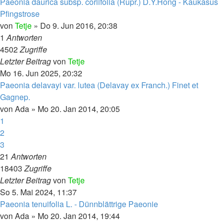
Paeonia daurica subsp. coriifolia (Rupr.) D.Y.Hong - Kaukasus
Pfingstrose
von
Tetje
»
Do 9. Jun 2016, 20:38
1
Antworten
4502
Zugriffe
Letzter Beitrag
von
Tetje
Mo 16. Jun 2025, 20:32
Paeonia delavayi var. lutea (Delavay ex Franch.) Finet et
Gagnep.
von
Ada
»
Mo 20. Jan 2014, 20:05
1
2
3
21
Antworten
18403
Zugriffe
Letzter Beitrag
von
Tetje
So 5. Mai 2024, 11:37
Paeonia tenuifolia L. - Dünnblättrige Paeonie
von
Ada
»
Mo 20. Jan 2014, 19:44