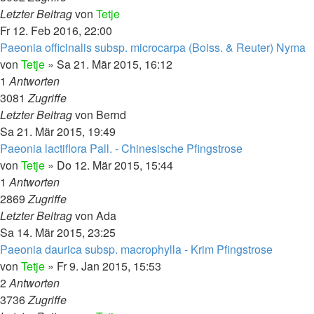
Letzter Beitrag
von
Tetje
Fr 12. Feb 2016, 22:00
Paeonia officinalis subsp. microcarpa (Boiss. & Reuter) Nyma
von
Tetje
»
Sa 21. Mär 2015, 16:12
1
Antworten
3081
Zugriffe
Letzter Beitrag
von
Bernd
Sa 21. Mär 2015, 19:49
Paeonia lactiflora Pall. - Chinesische Pfingstrose
von
Tetje
»
Do 12. Mär 2015, 15:44
1
Antworten
2869
Zugriffe
Letzter Beitrag
von
Ada
Sa 14. Mär 2015, 23:25
Paeonia daurica subsp. macrophylla - Krim Pfingstrose
von
Tetje
»
Fr 9. Jan 2015, 15:53
2
Antworten
3736
Zugriffe