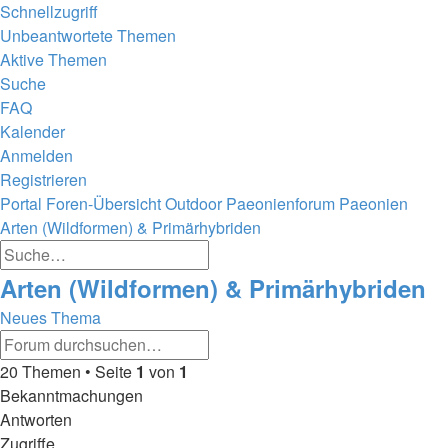
Schnellzugriff
Unbeantwortete Themen
Aktive Themen
Suche
FAQ
Kalender
Anmelden
Registrieren
Portal
Foren-Übersicht
Outdoor
Paeonienforum
Paeonien
Arten (Wildformen) & Primärhybriden
Erweiterte
Suche
Suche
Suche
Arten (Wildformen) & Primärhybriden
Neues Thema
Erweiterte
Suche
Suche
20 Themen • Seite
1
von
1
Bekanntmachungen
Antworten
Zugriffe