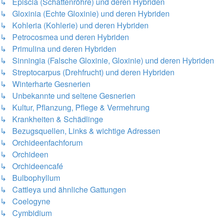
↳ Episcia (Schattenröhre) und deren Hybriden
↳ Gloxinia (Echte Gloxinie) und deren Hybriden
↳ Kohleria (Kohlerie) und deren Hybriden
↳ Petrocosmea und deren Hybriden
↳ Primulina und deren Hybriden
↳ Sinningia (Falsche Gloxinie, Gloxinie) und deren Hybriden
↳ Streptocarpus (Drehfrucht) und deren Hybriden
↳ Winterharte Gesnerien
↳ Unbekannte und seltene Gesnerien
↳ Kultur, Pflanzung, Pflege & Vermehrung
↳ Krankheiten & Schädlinge
↳ Bezugsquellen, Links & wichtige Adressen
↳ Orchideenfachforum
↳ Orchideen
↳ Orchideencafé
↳ Bulbophyllum
↳ Cattleya und ähnliche Gattungen
↳ Coelogyne
↳ Cymbidium