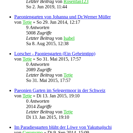
Letzter Beitrag
von
Rosenfan123
So 2. Jun 2019, 11:44
Paeoniengarten von Johanna und Dr.Werner Müller
von
Tetje
»
So 29. Jun 2014, 12:17
9
Antworten
5008
Zugriffe
Letzter Beitrag
von
Isabel
Sa 8. Aug 2015, 12:38
Lorscher - Paoniengarten (Ein Geheimtipp)
von
Tetje
»
So 31. Mai 2015, 17:57
0
Antworten
2089
Zugriffe
Letzter Beitrag
von
Tetje
So 31. Mai 2015, 17:57
Paeonien Garten im Selegermoor in der Schweiz
von
Tetje
»
Di 13. Jan 2015, 19:10
0
Antworten
2014
Zugriffe
Letzter Beitrag
von
Tetje
Di 13. Jan 2015, 19:10
Im Paradiesgarten blüht der Löwe von Yakutsajischi
von
Geronymo
»
Di 9. Sep 2014, 15:09