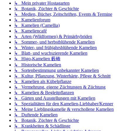
↳ Mein privater Hostagarten
↳ Botanik, Züchter & Geschichte
↳ Medien, Bücher, Zeitschriften, Events & Termine
↳ Kamelienforum
↳ Kamelien (Camellia)
↳ Kameliencafé
↳ Arten (Wildformen) & Primärhybriden
↳ Sommer- und herbstblühende Kamelien
↳ Winter- und frühjahrsblühende Kamelien
↳ Blatt- und wuchszierende Kamelien
↳ Higo-Kamelien 藪椿
↳ Historische Kamelien
↳ Sortenbestimmung unbekannter Kamelien
↳ Kultur, Pflanzung, Winterhärte, Pflege & Schnitt
↳ Kamelien als Kübelpflanze
↳ Vermehrung, eigene Züchtungen & Züchtung
↳ Kamelien & Begleitpflanzen
↳ Gärten und Ausstellungen mit Kamelien
↳ Spezialitäten für den Kamelien-Liebhaber/Kenner
↳ Meine Lieblingskamelie & verschollene Kamelien
↳ Duftende Kamelien
↳ Botanik, Züchter & Geschichte
↳ Krankheiten & Schädlinge