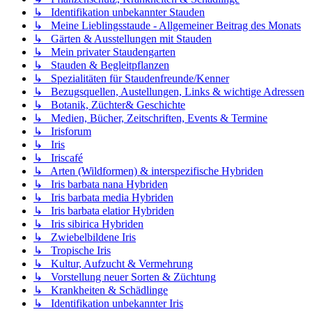
↳ Identifikation unbekannter Stauden
↳ Meine Lieblingsstaude - Allgemeiner Beitrag des Monats
↳ Gärten & Ausstellungen mit Stauden
↳ Mein privater Staudengarten
↳ Stauden & Begleitpflanzen
↳ Spezialitäten für Staudenfreunde/Kenner
↳ Bezugsquellen, Austellungen, Links & wichtige Adressen
↳ Botanik, Züchter& Geschichte
↳ Medien, Bücher, Zeitschriften, Events & Termine
↳ Irisforum
↳ Iris
↳ Iriscafé
↳ Arten (Wildformen) & interspezifische Hybriden
↳ Iris barbata nana Hybriden
↳ Iris barbata media Hybriden
↳ Iris barbata elatior Hybriden
↳ Iris sibirica Hybriden
↳ Zwiebelbildene Iris
↳ Tropische Iris
↳ Kultur, Aufzucht & Vermehrung
↳ Vorstellung neuer Sorten & Züchtung
↳ Krankheiten & Schädlinge
↳ Identifikation unbekannter Iris