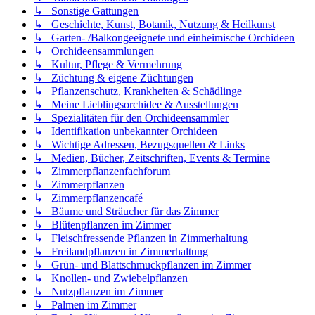
↳ Sonstige Gattungen
↳ Geschichte, Kunst, Botanik, Nutzung & Heilkunst
↳ Garten- /Balkongeeignete und einheimische Orchideen
↳ Orchideensammlungen
↳ Kultur, Pflege & Vermehrung
↳ Züchtung & eigene Züchtungen
↳ Pflanzenschutz, Krankheiten & Schädlinge
↳ Meine Lieblingsorchidee & Ausstellungen
↳ Spezialitäten für den Orchideensammler
↳ Identifikation unbekannter Orchideen
↳ Wichtige Adressen, Bezugsquellen & Links
↳ Medien, Bücher, Zeitschriften, Events & Termine
↳ Zimmerpflanzenfachforum
↳ Zimmerpflanzen
↳ Zimmerpflanzencafé
↳ Bäume und Sträucher für das Zimmer
↳ Blütenpflanzen im Zimmer
↳ Fleischfressende Pflanzen in Zimmerhaltung
↳ Freilandpflanzen in Zimmerhaltung
↳ Grün- und Blattschmuckpflanzen im Zimmer
↳ Knollen- und Zwiebelpflanzen
↳ Nutzpflanzen im Zimmer
↳ Palmen im Zimmer