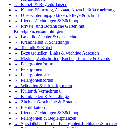
↳ Kübel- & Begleitpflanzen
↳ Kultur, Pflanzung, Aussaat, Anzucht & Vermehrung
↳ Überwinterungspraktiken, Pflege & Schnitt
↳ Eigene Züchtungen & Züchtung
↳ Private- und Botanische Gärten mit
Kübelpflanzensammlungen
↳ Botanik, Züchter & Geschichte
↳ Krankheiten & Schädlinge
↳ Technik & Kübel
↳ Bezugsquellen, Links & wichtige Adressen
↳ Medien, Zeitschriften, Bücher, Termine & Events
↳ Pelargonienforum
↳ Pelargonien
↳ Pelargoniencafé
↳ Pelargoniensorten
↳ Wildarten & Primärhybriden
↳ Kultur & Vermehrung
↳ Krankheiten & Schädlinge
↳ Züchter, Geschichte & Botanik
↳ Identifikation
↳ Eigene Züchtungen & Züchtung
↳ Pelargonien & Begleitpflanzen
↳ Spezialitäten für den Pelargonien-Liebhaber/Sammler