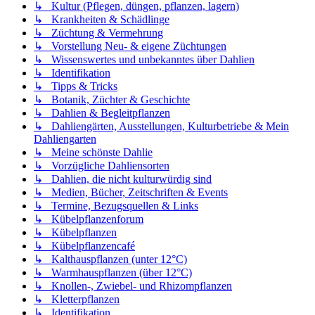
↳ Kultur (Pflegen, düngen, pflanzen, lagern)
↳ Krankheiten & Schädlinge
↳ Züchtung & Vermehrung
↳ Vorstellung Neu- & eigene Züchtungen
↳ Wissenswertes und unbekanntes über Dahlien
↳ Identifikation
↳ Tipps & Tricks
↳ Botanik, Züchter & Geschichte
↳ Dahlien & Begleitpflanzen
↳ Dahliengärten, Ausstellungen, Kulturbetriebe & Mein
Dahliengarten
↳ Meine schönste Dahlie
↳ Vorzügliche Dahliensorten
↳ Dahlien, die nicht kulturwürdig sind
↳ Medien, Bücher, Zeitschriften & Events
↳ Termine, Bezugsquellen & Links
↳ Kübelpflanzenforum
↳ Kübelpflanzen
↳ Kübelpflanzencafé
↳ Kalthauspflanzen (unter 12°C)
↳ Warmhauspflanzen (über 12°C)
↳ Knollen-, Zwiebel- und Rhizompflanzen
↳ Kletterpflanzen
↳ Identifikation