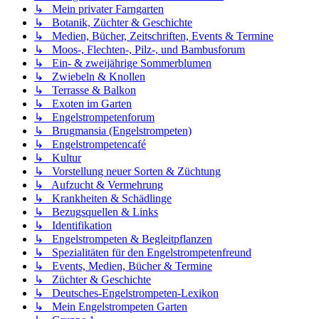
↳ Mein privater Farngarten
↳ Botanik, Züchter & Geschichte
↳ Medien, Bücher, Zeitschriften, Events & Termine
↳ Moos-, Flechten-, Pilz-, und Bambusforum
↳ Ein- & zweijährige Sommerblumen
↳ Zwiebeln & Knollen
↳ Terrasse & Balkon
↳ Exoten im Garten
↳ Engelstrompetenforum
↳ Brugmansia (Engelstrompeten)
↳ Engelstrompetencafé
↳ Kultur
↳ Vorstellung neuer Sorten & Züchtung
↳ Aufzucht & Vermehrung
↳ Krankheiten & Schädlinge
↳ Bezugsquellen & Links
↳ Identifikation
↳ Engelstrompeten & Begleitpflanzen
↳ Spezialitäten für den Engelstrompetenfreund
↳ Events, Medien, Bücher & Termine
↳ Züchter & Geschichte
↳ Deutsches-Engelstrompeten-Lexikon
↳ Mein Engelstrompeten Garten