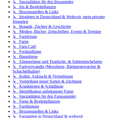
↳ Spezialitäten für den Irissammler
↳ Iris & Begleitpflanzen
↳ Bezugsquellen & Links
↳ Irisgärten in Deutschland & Weltweit, mein privater
Irisgarten
↳ Botanik, Züchter & Geschichte
↳ Medien, Bücher, Zeitschriften, Events & Termine
↳ Farnforum
↳ Farne
↳ Farn-Café
↳ Freilandfarne
↳ Baumfarne
↳ Zimmerfarne und Tropische- & Subtropischefarne
↳ Farnverwandte (Moosfarne, Bärlappgewächse &
Schachtelhalme)
↳ Kultur, Aufzucht & Vermehrung
↳ Vorstellung neuer Sorten & Züchtung
↳ Krankheiten & Schädlinge
↳ Identifikation unbekannter Farne
↳ Spezialitäten für den Farnsammler
↳ Farne & Begleitpflanzen
↳ Farnbiotope
↳ Bezugsquellen & Links
↳ Farngärten in Deutschland & weltweit