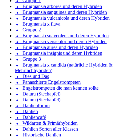
↳ Gruppe 1
↳ Brugmansia arborea und deren Hybriden
↳ Brugmansia sanguinea und deren Hybriden
↳ Brugmansia vulcanicola und deren Hybriden
↳ Brugmansia x flava
↳ Gruppe 2
↳ Brugmansia suaveolens und deren Hybriden
↳ Brugmansia versicolor und deren Hybriden
↳ Brugmansia aurea und deren Hybriden
↳ Brugmansia insignis und deren Hybriden
↳ Gruppe 3
↳ Brugmansia x candida (natürliche Hybriden &
Mehrfachhybriden)
↳ Dies und Das
↳ Panaschierte Engelstrompeten
↳ Engelstrompeten die man kennen sollte
↳ Datura (Stechapfel)
↳ Datura (Stechapfel)
↳ Dahlienforum
↳ Dahlien
↳ Dahliencafé
↳ Wildarten & Primärhybriden
↳ Dahlien Sorten aller Klassen
↳ Historische Dahlien