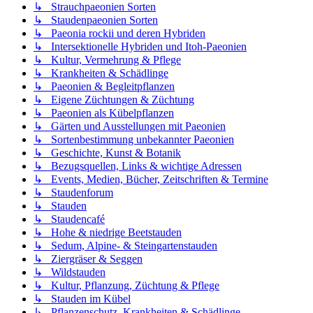
↳ Strauchpaeonien Sorten
↳ Staudenpaeonien Sorten
↳ Paeonia rockii und deren Hybriden
↳ Intersektionelle Hybriden und Itoh-Paeonien
↳ Kultur, Vermehrung & Pflege
↳ Krankheiten & Schädlinge
↳ Paeonien & Begleitpflanzen
↳ Eigene Züchtungen & Züchtung
↳ Paeonien als Kübelpflanzen
↳ Gärten und Ausstellungen mit Paeonien
↳ Sortenbestimmung unbekannter Paeonien
↳ Geschichte, Kunst & Botanik
↳ Bezugsquellen, Links & wichtige Adressen
↳ Events, Medien, Bücher, Zeitschriften & Termine
↳ Staudenforum
↳ Stauden
↳ Staudencafé
↳ Hohe & niedrige Beetstauden
↳ Sedum, Alpine- & Steingartenstauden
↳ Ziergräser & Seggen
↳ Wildstauden
↳ Kultur, Pflanzung, Züchtung & Pflege
↳ Stauden im Kübel
↳ Pflanzenschutz, Krankheiten & Schädlinge