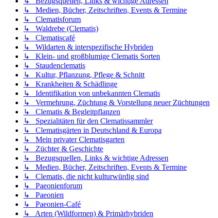
↳ Bezugsquellen, Links & wichtige Adressen
↳ Medien, Bücher, Zeitschriften, Events & Termine
↳ Clematisforum
↳ Waldrebe (Clematis)
↳ Clematiscafé
↳ Wildarten & interspezifische Hybriden
↳ Klein- und großblumige Clematis Sorten
↳ Staudenclematis
↳ Kultur, Pflanzung, Pflege & Schnitt
↳ Krankheiten & Schädlinge
↳ Identifikation von unbekannten Clematis
↳ Vermehrung, Züchtung & Vorstellung neuer Züchtungen
↳ Clematis & Begleitpflanzen
↳ Spezialitäten für den Clematissammler
↳ Clematisgärten in Deutschland & Europa
↳ Mein privater Clematisgarten
↳ Züchter & Geschichte
↳ Bezugsquellen, Links & wichtige Adressen
↳ Medien, Bücher, Zeitschriften, Events & Termine
↳ Clematis, die nicht kulturwürdig sind
↳ Paeonienforum
↳ Paeonien
↳ Paeonien-Café
↳ Arten (Wildformen) & Primärhybriden