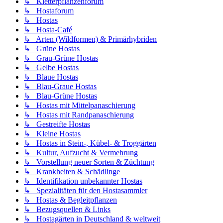
↳ Kletterpflanzenforum
↳ Hostaforum
↳ Hostas
↳ Hosta-Café
↳ Arten (Wildformen) & Primärhybriden
↳ Grüne Hostas
↳ Grau-Grüne Hostas
↳ Gelbe Hostas
↳ Blaue Hostas
↳ Blau-Graue Hostas
↳ Blau-Grüne Hostas
↳ Hostas mit Mittelpanaschierung
↳ Hostas mit Randpanaschierung
↳ Gestreifte Hostas
↳ Kleine Hostas
↳ Hostas in Stein-, Kübel- & Troggärten
↳ Kultur, Aufzucht & Vermehrung
↳ Vorstellung neuer Sorten & Züchtung
↳ Krankheiten & Schädlinge
↳ Identifikation unbekannter Hostas
↳ Spezialitäten für den Hostasammler
↳ Hostas & Begleitpflanzen
↳ Bezugsquellen & Links
↳ Hostagärten in Deutschland & weltweit