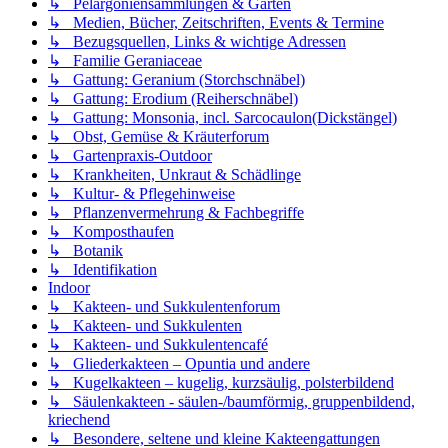
↳ Pelargoniensammlungen & Gärten
↳ Medien, Bücher, Zeitschriften, Events & Termine
↳ Bezugsquellen, Links & wichtige Adressen
↳ Familie Geraniaceae
↳ Gattung: Geranium (Storchschnäbel)
↳ Gattung: Erodium (Reiherschnäbel)
↳ Gattung: Monsonia, incl. Sarcocaulon(Dickstängel)
↳ Obst, Gemüse & Kräuterforum
↳ Gartenpraxis-Outdoor
↳ Krankheiten, Unkraut & Schädlinge
↳ Kultur- & Pflegehinweise
↳ Pflanzenvermehrung & Fachbegriffe
↳ Komposthaufen
↳ Botanik
↳ Identifikation
Indoor
↳ Kakteen- und Sukkulentenforum
↳ Kakteen- und Sukkulenten
↳ Kakteen- und Sukkulentencafé
↳ Gliederkakteen – Opuntia und andere
↳ Kugelkakteen – kugelig, kurzsäulig, polsterbildend
↳ Säulenkakteen - säulen-/baumförmig, gruppenbildend,
kriechend
↳ Besondere, seltene und kleine Kakteengattungen