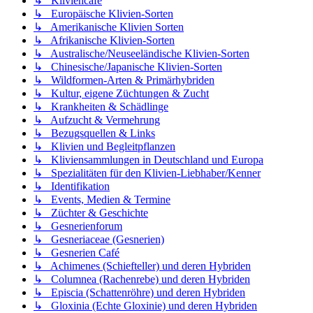
↳ Kliviencafé
↳ Europäische Klivien-Sorten
↳ Amerikanische Klivien Sorten
↳ Afrikanische Klivien-Sorten
↳ Australische/Neuseeländische Klivien-Sorten
↳ Chinesische/Japanische Klivien-Sorten
↳ Wildformen-Arten & Primärhybriden
↳ Kultur, eigene Züchtungen & Zucht
↳ Krankheiten & Schädlinge
↳ Aufzucht & Vermehrung
↳ Bezugsquellen & Links
↳ Klivien und Begleitpflanzen
↳ Kliviensammlungen in Deutschland und Europa
↳ Spezialitäten für den Klivien-Liebhaber/Kenner
↳ Identifikation
↳ Events, Medien & Termine
↳ Züchter & Geschichte
↳ Gesnerienforum
↳ Gesneriaceae (Gesnerien)
↳ Gesnerien Café
↳ Achimenes (Schiefteller) und deren Hybriden
↳ Columnea (Rachenrebe) und deren Hybriden
↳ Episcia (Schattenröhre) und deren Hybriden
↳ Gloxinia (Echte Gloxinie) und deren Hybriden