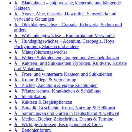
↳ Blattkakteen – epiphytische, kletternde und hängende
Kakteen
↳ Agave, Aloe, Gasteria, Haworthia, Sansevieria und
verwandte Gattungen
↳ Dickblattgewächse – Crassula, Echeveria, Sedum und
andere
↳ Wolfsmilchgewächse – Euphorbia und Verwandte
↳ Hundsgiftgewächse – Adenium, Ceropegia, Hoya,
Pachypodium, Stapelia und andere
↳ Mittagsblumengewächse
↳ Weitere Sukkulentengattungen und Zwiebelpflanzen
↳ Kakteen- und Sukkulenten Hybriden, Kultivare, Kristate
und Mutationen
↳ Frost- und winterharte Kakteen und Sukkulenten
↳ Kultur, Pflege & Vermehrung
↳ Züchter, Züchtung & eigene Züchtungen
↳ Pflanzenschutz, Krankheiten & Schädlinge
↳ Identifikation
↳ Kakteen & Begleitpflanzen
↳ Botanik, Geschichte, Kunst, Nutzung & Heilkunst
↳ Sammlungen und Gärten in Deutschland & weltweit
↳ Medien, Bücher, Zeitschriften, Events & Termine
↳ Wichtige Adressen, Bezugsquellen & Links
↳ Begonienforum