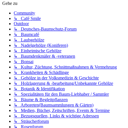
Gehe zu
Community
↳ Café Smile
Outdoor
↳ Deutsches-Baumschutz-Forum
↳ Baumcafé
↳ Laubgehölze
↳ Nadelgehölze (Koniferen)
↳ Einheimische Gehölze
↳ Baumdenkmäler & -veteranen
↳ Bonsai
↳ Kultur, Züchtung, Schnittmaßnahmen & Vermehrung
↳ Krankheiten & Schädlinge
↳ Gehölze in der Volksmedizin & Geschichte
↳ Holzlagerung & -bearbeitung/Unbekannte Gehölze
↳ Botanik & Identifikation
↳ Spezialitäten für den Baum-Liebhaber / Sammler
↳ Bäume & Begleitpflanzen
↳ Arboreten(Baumsammlungen & Gärten)
↳ Medien, Bücher, Zeitschriften, Events & Termine
↳ Bezugsquellen, Links & wichtige Adressen
↳ Sträucherforum
↳ Rosenforum