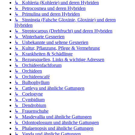
↳ Kohleria (Kohlerie) und deren Hybriden
↳ Petrocosmea und deren Hybriden
↳ Primulina und deren Hybriden
↳ Sinningia (Falsche Gloxinie, Gloxinie) und deren
Hybriden
↳ Streptocarpus (Drehfrucht) und deren Hybriden
↳ Winterharte Gesnerien
↳ Unbekannte und seltene Gesnerien
↳ Kultur, Pflanzung, Pflege & Vermehrung
↳ Krankheiten & Schädlinge
↳ Bezugsquellen, Links & wichtige Adressen
↳ Orchideenfachforum
↳ Orchideen
↳ Orchideencafé
↳ Bulbophyllum
↳ Cattleya und ähnliche Gattungen
↳ Coelogyne
↳ Cymbidium
↳ Dendrobium
↳ Frauenschuhe
↳ Masdevallia und ähnliche Gattungen
↳ Odontoglossum und ähnliche Gattungen
↳ Phalaenopsis und ähnliche Gattungen
↳ Vanda und ähnliche Gattungen