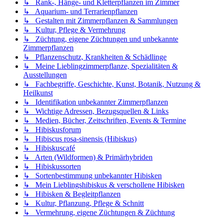
↳ Rank-, Hänge- und Kletterpflanzen im Zimmer
↳ Aquarium- und Terrarienpflanzen
↳ Gestalten mit Zimmerpflanzen & Sammlungen
↳ Kultur, Pflege & Vermehrung
↳ Züchtung, eigene Züchtungen und unbekannte
Zimmerpflanzen
↳ Pflanzenschutz, Krankheiten & Schädlinge
↳ Meine Lieblingzimmerpflanze, Spezialitäten &
Ausstellungen
↳ Fachbegriffe, Geschichte, Kunst, Botanik, Nutzung &
Heilkunst
↳ Identifikation unbekannter Zimmerpflanzen
↳ Wichtige Adressen, Bezugsquellen & Links
↳ Medien, Bücher, Zeitschriften, Events & Termine
↳ Hibiskusforum
↳ Hibiscus rosa-sinensis (Hibiskus)
↳ Hibiskuscafé
↳ Arten (Wildformen) & Primärhybriden
↳ Hibiskussorten
↳ Sortenbestimmung unbekannter Hibisken
↳ Mein Lieblingshibiskus & verschollene Hibisken
↳ Hibisken & Begleitpflanzen
↳ Kultur, Pflanzung, Pflege & Schnitt
↳ Vermehrung, eigene Züchtungen & Züchtung