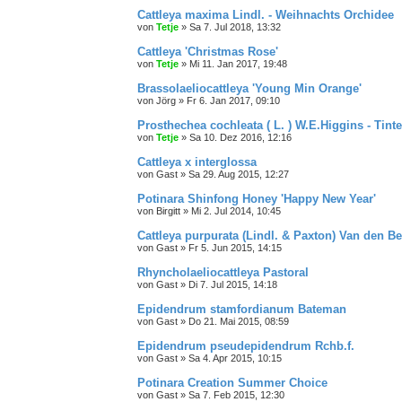
Cattleya maxima Lindl. - Weihnachts Orchidee
von
Tetje
»
Sa 7. Jul 2018, 13:32
Cattleya 'Christmas Rose'
von
Tetje
»
Mi 11. Jan 2017, 19:48
Brassolaeliocattleya 'Young Min Orange'
von
Jörg
»
Fr 6. Jan 2017, 09:10
Prosthechea cochleata ( L. ) W.E.Higgins - Tint
von
Tetje
»
Sa 10. Dez 2016, 12:16
Cattleya x interglossa
von
Gast
»
Sa 29. Aug 2015, 12:27
Potinara Shinfong Honey 'Happy New Year'
von
Birgitt
»
Mi 2. Jul 2014, 10:45
Cattleya purpurata (Lindl. & Paxton) Van den B
von
Gast
»
Fr 5. Jun 2015, 14:15
Rhyncholaeliocattleya Pastoral
von
Gast
»
Di 7. Jul 2015, 14:18
Epidendrum stamfordianum Bateman
von
Gast
»
Do 21. Mai 2015, 08:59
Epidendrum pseudepidendrum Rchb.f.
von
Gast
»
Sa 4. Apr 2015, 10:15
Potinara Creation Summer Choice
von
Gast
»
Sa 7. Feb 2015, 12:30