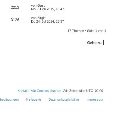
von
Gast
2212
Mo 2. Feb 2015, 10:47
von
Birgitt
3126
Do 24. Jul 2014, 23:37
17 Themen • Seite
1
von
1
Gehe zu
Kontakt
Alle Cookies löschen
Alle Zeiten sind
UTC+02:00
bedingungen
Netiquette
Datenschutzrichtlinie
Impressum