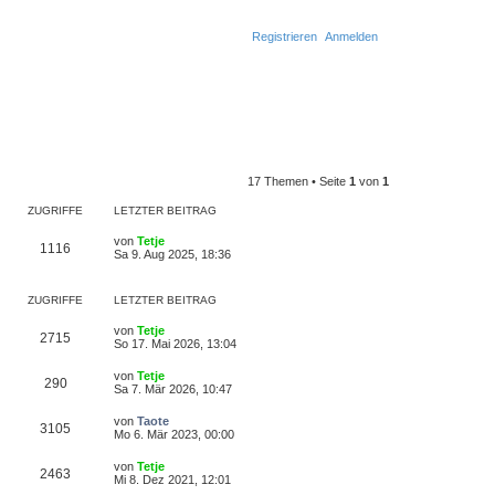
Registrieren
Anmelden
S
u
c
17 Themen • Seite
1
von
1
h
ZUGRIFFE
LETZTER BEITRAG
e
von
Tetje
1116
Sa 9. Aug 2025, 18:36
ZUGRIFFE
LETZTER BEITRAG
von
Tetje
2715
So 17. Mai 2026, 13:04
von
Tetje
290
Sa 7. Mär 2026, 10:47
von
Taote
3105
Mo 6. Mär 2023, 00:00
von
Tetje
2463
Mi 8. Dez 2021, 12:01