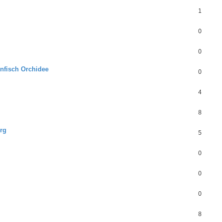
1
0
0
enfisch Orchidee
0
4
8
erg
5
0
0
0
8