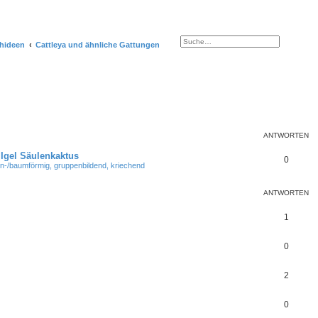
Suche
Erweiterte Suche
hideen
Cattleya und ähnliche Gattungen
ANTWORTEN
 Igel Säulenkaktus
0
n-/baumförmig, gruppenbildend, kriechend
ANTWORTEN
1
0
2
0