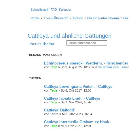
Schnellzugriff
FAQ
Kalender
Portal
Foren-Übersicht
Indoor
Orchideenfachforum
Orc
Cattleya und ähnliche Gattungen
Suche
Erweiterte Suche
Neues Thema
BEKANNTMACHUNGEN
Echinocereus viereckii Werderm. - Kriechender
von
Tetje
»
Sa 9. Aug 2025, 18:36
» in
Säulenkakteen - säule
THEMEN
Cattleya bowringiana Veitch. - Cattleye
von
Tetje
»
So 8. Okt 2017, 12:00
Cattleya labiata Lindl. - Cattleye
von
Tetje
»
Sa 7. Mär 2026, 10:47
Cattleya 'Daffodil'
von
Taote
»
Mi 1. Mär 2023, 16:54
Cattleya intermedia Graham ex Hook.
von
Tetje
»
Mi 8. Dez 2021, 12:01