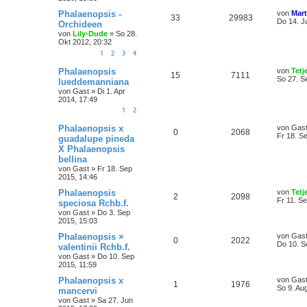
Phalaenopsis -
von
Mart
33
29983
Do 14. J
Orchideen
von
Lily-Dude
»
So 28.
Okt 2012, 20:32
1
2
3
4
Phalaenopsis
von
Tetj
15
7111
So 27. S
lueddemanniana
von
Gast
»
Di 1. Apr
2014, 17:49
1
2
Phalaenopsis x
von
Gas
0
2068
Fr 18. S
guadalupe pineda
X Phalaenopsis
bellina
von
Gast
»
Fr 18. Sep
2015, 14:46
Phalaenopsis
von
Tetj
2
2098
Fr 11. S
speciosa Rchb.f.
von
Gast
»
Do 3. Sep
2015, 15:03
Phalaenopsis ×
von
Gas
0
2022
Do 10. S
valentinii Rchb.f.
von
Gast
»
Do 10. Sep
2015, 11:59
Phalaenopsis x
von
Gas
1
1976
So 9. Au
mancervi
von
Gast
»
Sa 27. Jun