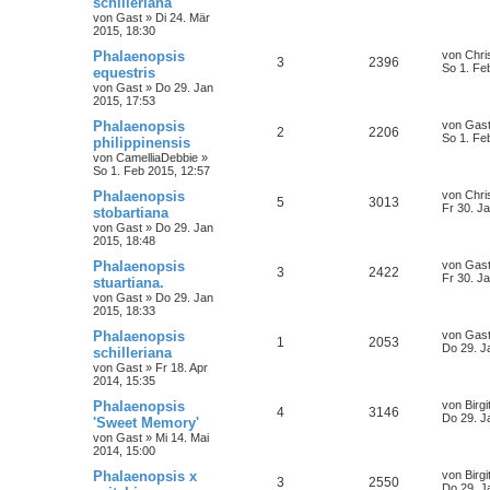
schilleriana
von
Gast
»
Di 24. Mär
2015, 18:30
Phalaenopsis
von
Chri
3
2396
So 1. Fe
equestris
von
Gast
»
Do 29. Jan
2015, 17:53
Phalaenopsis
von
Gas
2
2206
So 1. Fe
philippinensis
von
CamelliaDebbie
»
So 1. Feb 2015, 12:57
Phalaenopsis
von
Chri
5
3013
Fr 30. J
stobartiana
von
Gast
»
Do 29. Jan
2015, 18:48
Phalaenopsis
von
Gas
3
2422
Fr 30. J
stuartiana.
von
Gast
»
Do 29. Jan
2015, 18:33
Phalaenopsis
von
Gas
1
2053
Do 29. J
schilleriana
von
Gast
»
Fr 18. Apr
2014, 15:35
Phalaenopsis
von
Birgi
4
3146
Do 29. J
'Sweet Memory'
von
Gast
»
Mi 14. Mai
2014, 15:00
Phalaenopsis x
von
Birgi
3
2550
Do 29. J