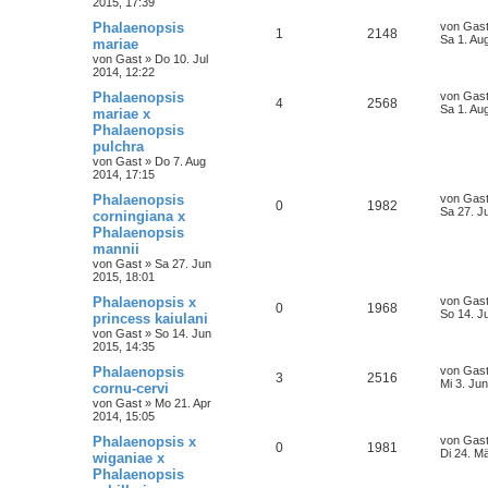
2015, 17:39
Phalaenopsis
von
Gas
1
2148
Sa 1. Au
mariae
von
Gast
»
Do 10. Jul
2014, 12:22
Phalaenopsis
von
Gas
4
2568
Sa 1. Au
mariae x
Phalaenopsis
pulchra
von
Gast
»
Do 7. Aug
2014, 17:15
Phalaenopsis
von
Gas
0
1982
Sa 27. J
corningiana x
Phalaenopsis
mannii
von
Gast
»
Sa 27. Jun
2015, 18:01
Phalaenopsis x
von
Gas
0
1968
So 14. J
princess kaiulani
von
Gast
»
So 14. Jun
2015, 14:35
Phalaenopsis
von
Gas
3
2516
Mi 3. Ju
cornu-cervi
von
Gast
»
Mo 21. Apr
2014, 15:05
Phalaenopsis x
von
Gas
0
1981
Di 24. M
wiganiae x
Phalaenopsis