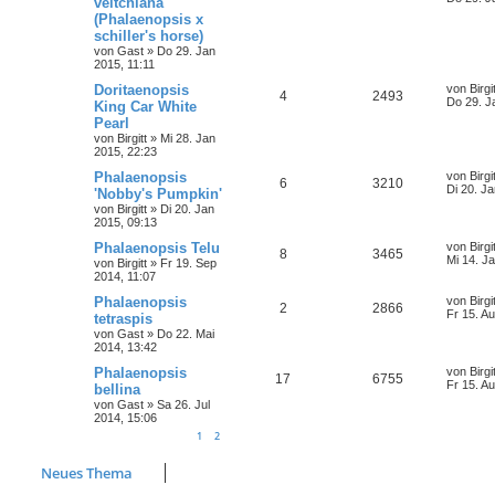
veitchiana
(Phalaenopsis x
schiller's horse)
von
Gast
»
Do 29. Jan
2015, 11:11
Doritaenopsis
von
Birgi
4
2493
Do 29. J
King Car White
Pearl
von
Birgitt
»
Mi 28. Jan
2015, 22:23
Phalaenopsis
von
Birgi
6
3210
Di 20. J
'Nobby's Pumpkin'
von
Birgitt
»
Di 20. Jan
2015, 09:13
Phalaenopsis Telu
von
Birgi
8
3465
Mi 14. J
von
Birgitt
»
Fr 19. Sep
2014, 11:07
Phalaenopsis
von
Birgi
2
2866
Fr 15. A
tetraspis
von
Gast
»
Do 22. Mai
2014, 13:42
Phalaenopsis
von
Birgi
17
6755
Fr 15. A
bellina
von
Gast
»
Sa 26. Jul
2014, 15:06
1
2
Neues Thema