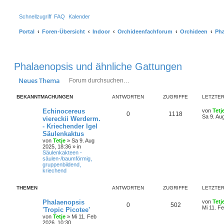
Schnellzugriff
FAQ
Kalender
Portal
Foren-Übersicht
Indoor
Orchideenfachforum
Orchideen
Pha
Phalaenopsis und ähnliche Gattungen
Suche
Erweiterte Suche
Neues Thema
BEKANNTMACHUNGEN
ANTWORTEN
ZUGRIFFE
LETZTER
Echinocereus
von
Tetj
0
1118
Sa 9. Au
viereckii Werderm.
- Kriechender Igel
Säulenkaktus
von
Tetje
»
Sa 9. Aug
2025, 18:36
» in
Säulenkakteen -
säulen-/baumförmig,
gruppenbildend,
kriechend
THEMEN
ANTWORTEN
ZUGRIFFE
LETZTER
Phalaenopsis
von
Tetj
0
502
Mi 11. F
'Tropic Picotee'
von
Tetje
»
Mi 11. Feb
2026, 10:30