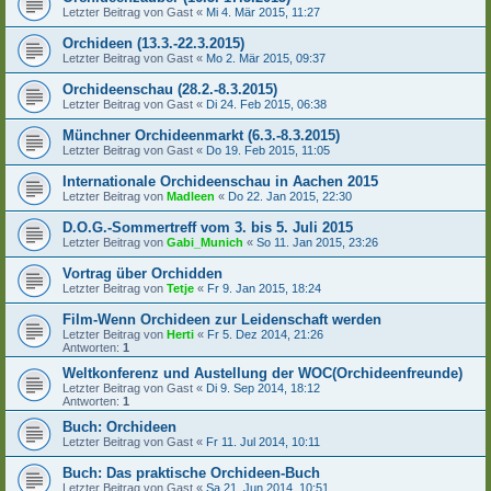
Letzter Beitrag von
Gast
«
Mi 4. Mär 2015, 11:27
Orchideen (13.3.-22.3.2015)
Letzter Beitrag von
Gast
«
Mo 2. Mär 2015, 09:37
Orchideenschau (28.2.-8.3.2015)
Letzter Beitrag von
Gast
«
Di 24. Feb 2015, 06:38
Münchner Orchideenmarkt (6.3.-8.3.2015)
Letzter Beitrag von
Gast
«
Do 19. Feb 2015, 11:05
Internationale Orchideenschau in Aachen 2015
Letzter Beitrag von
Madleen
«
Do 22. Jan 2015, 22:30
D.O.G.-Sommertreff vom 3. bis 5. Juli 2015
Letzter Beitrag von
Gabi_Munich
«
So 11. Jan 2015, 23:26
Vortrag über Orchidden
Letzter Beitrag von
Tetje
«
Fr 9. Jan 2015, 18:24
Film-Wenn Orchideen zur Leidenschaft werden
Letzter Beitrag von
Herti
«
Fr 5. Dez 2014, 21:26
Antworten:
1
Weltkonferenz und Austellung der WOC(Orchideenfreunde)
Letzter Beitrag von
Gast
«
Di 9. Sep 2014, 18:12
Antworten:
1
Buch: Orchideen
Letzter Beitrag von
Gast
«
Fr 11. Jul 2014, 10:11
Buch: Das praktische Orchideen-Buch
Letzter Beitrag von
Gast
«
Sa 21. Jun 2014, 10:51