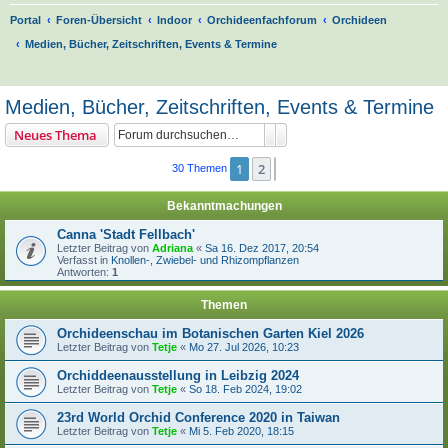
Portal
Foren-Übersicht
Indoor
Orchideenfachforum
Orchideen
Medien, Bücher, Zeitschriften, Events & Termine
S
u
Medien, Bücher, Zeitschriften, Events & Termine
c
Suche
Erweiterte Suche
Neues Thema
h
e
1
2
Nächste
30 Themen
Bekanntmachungen
Canna 'Stadt Fellbach'
Letzter Beitrag von
Adriana
«
Sa 16. Dez 2017, 20:54
Verfasst in
Knollen-, Zwiebel- und Rhizompflanzen
Antworten:
1
Themen
Orchideenschau im Botanischen Garten Kiel 2026
Letzter Beitrag von
Tetje
«
Mo 27. Jul 2026, 10:23
Orchiddeenausstellung in Leibzig 2024
Letzter Beitrag von
Tetje
«
So 18. Feb 2024, 19:02
23rd World Orchid Conference 2020 in Taiwan
Letzter Beitrag von
Tetje
«
Mi 5. Feb 2020, 18:15