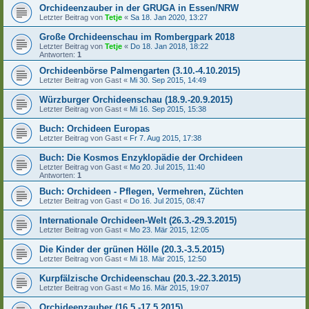
Orchideenzauber in der GRUGA in Essen/NRW
Letzter Beitrag von
Tetje
«
Sa 18. Jan 2020, 13:27
Große Orchideenschau im Rombergpark 2018
Letzter Beitrag von
Tetje
«
Do 18. Jan 2018, 18:22
Antworten:
1
Orchideenbörse Palmengarten (3.10.-4.10.2015)
Letzter Beitrag von
Gast
«
Mi 30. Sep 2015, 14:49
Würzburger Orchideenschau (18.9.-20.9.2015)
Letzter Beitrag von
Gast
«
Mi 16. Sep 2015, 15:38
Buch: Orchideen Europas
Letzter Beitrag von
Gast
«
Fr 7. Aug 2015, 17:38
Buch: Die Kosmos Enzyklopädie der Orchideen
Letzter Beitrag von
Gast
«
Mo 20. Jul 2015, 11:40
Antworten:
1
Buch: Orchideen - Pflegen, Vermehren, Züchten
Letzter Beitrag von
Gast
«
Do 16. Jul 2015, 08:47
Internationale Orchideen-Welt (26.3.-29.3.2015)
Letzter Beitrag von
Gast
«
Mo 23. Mär 2015, 12:05
Die Kinder der grünen Hölle (20.3.-3.5.2015)
Letzter Beitrag von
Gast
«
Mi 18. Mär 2015, 12:50
Kurpfälzische Orchideenschau (20.3.-22.3.2015)
Letzter Beitrag von
Gast
«
Mo 16. Mär 2015, 19:07
Orchideenzauber (16.5.-17.5.2015)