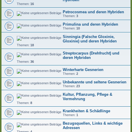
Themen:
16
Petrocosmea und deren Hybriden
Themen:
3
Primulina und deren Hybriden
Themen:
10
Sinningia (Falsche Gloxinie,
Gloxinie) und deren Hybriden
Themen:
18
Streptocarpus (Drehfrucht) und
deren Hybriden
Themen:
36
Winterharte Gesnerien
Themen:
2
Unbekannte und seltene Gesnerien
Themen:
23
Kultur, Pflanzung, Pflege &
Vermehrung
Themen:
8
Krankheiten & Schädlinge
Themen:
1
Bezugsquellen, Links & wichtige
Adressen
Themen:
4