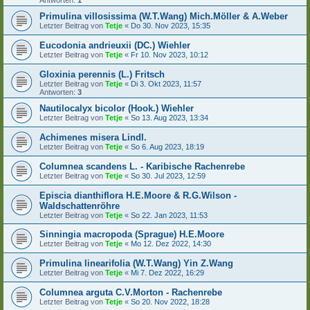
Antworten:
1
Primulina villosissima (W.T.Wang) Mich.Möller & A.Weber
Letzter Beitrag von
Tetje
«
Do 30. Nov 2023, 15:35
Eucodonia andrieuxii (DC.) Wiehler
Letzter Beitrag von
Tetje
«
Fr 10. Nov 2023, 10:12
Gloxinia perennis (L.) Fritsch
Letzter Beitrag von
Tetje
«
Di 3. Okt 2023, 11:57
Antworten:
3
Nautilocalyx bicolor (Hook.) Wiehler
Letzter Beitrag von
Tetje
«
So 13. Aug 2023, 13:34
Achimenes misera Lindl.
Letzter Beitrag von
Tetje
«
So 6. Aug 2023, 18:19
Columnea scandens L. - Karibische Rachenrebe
Letzter Beitrag von
Tetje
«
So 30. Jul 2023, 12:59
Episcia dianthiflora H.E.Moore & R.G.Wilson -
Waldschattenröhre
Letzter Beitrag von
Tetje
«
So 22. Jan 2023, 11:53
Sinningia macropoda (Sprague) H.E.Moore
Letzter Beitrag von
Tetje
«
Mo 12. Dez 2022, 14:30
Primulina linearifolia (W.T.Wang) Yin Z.Wang
Letzter Beitrag von
Tetje
«
Mi 7. Dez 2022, 16:29
Columnea arguta C.V.Morton - Rachenrebe
Letzter Beitrag von
Tetje
«
So 20. Nov 2022, 18:28