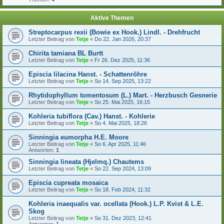
Aktive Themen
Streptocarpus rexii (Bowie ex Hook.) Lindl. - Drehfrucht
Letzter Beitrag von
Tetje
«
Do 22. Jan 2026, 20:37
Chirita tamiana BL Burtt
Letzter Beitrag von
Tetje
«
Fr 26. Dez 2025, 11:36
Episcia lilacina Hanst. - Schattenröhre
Letzter Beitrag von
Tetje
«
So 14. Sep 2025, 13:22
Rhytidophyllum tomentosum (L.) Mart. - Herzbusch Gesnerie
Letzter Beitrag von
Tetje
«
So 25. Mai 2025, 16:15
Kohleria tubiflora (Cav.) Hanst. - Kohlerie
Letzter Beitrag von
Tetje
«
So 4. Mai 2025, 18:26
Sinningia eumorpha H.E. Moore
Letzter Beitrag von
Tetje
«
So 6. Apr 2025, 11:46
Antworten:
1
Sinningia lineata (Hjelmq.) Chautems
Letzter Beitrag von
Tetje
«
So 22. Sep 2024, 13:09
Episcia cupreata mosaica
Letzter Beitrag von
Tetje
«
So 18. Feb 2024, 11:32
Kohleria inaequalis var. ocellata (Hook.) L.P. Kvist & L.E.
Skog
Letzter Beitrag von
Tetje
«
So 31. Dez 2023, 12:41