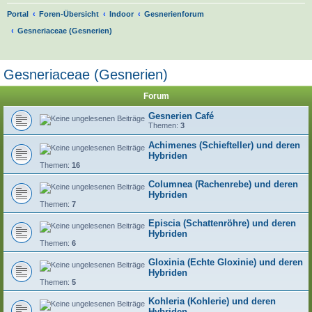
Portal
Foren-Übersicht
Indoor
Gesnerienforum
Gesneriaceae (Gesnerien)
S
u
Gesneriaceae (Gesnerien)
c
Forum
h
e
Gesnerien Café
Themen:
3
Achimenes (Schiefteller) und deren
Hybriden
Themen:
16
Columnea (Rachenrebe) und deren
Hybriden
Themen:
7
Episcia (Schattenröhre) und deren
Hybriden
Themen:
6
Gloxinia (Echte Gloxinie) und deren
Hybriden
Themen:
5
Kohleria (Kohlerie) und deren
Hybriden