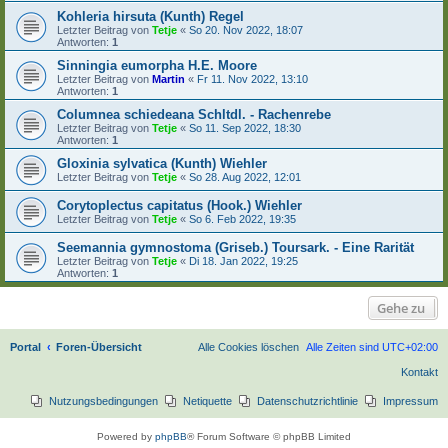
Kohleria hirsuta (Kunth) Regel
Letzter Beitrag von
Tetje
«
So 20. Nov 2022, 18:07
Antworten:
1
Sinningia eumorpha H.E. Moore
Letzter Beitrag von
Martin
«
Fr 11. Nov 2022, 13:10
Antworten:
1
Columnea schiedeana Schltdl. - Rachenrebe
Letzter Beitrag von
Tetje
«
So 11. Sep 2022, 18:30
Antworten:
1
Gloxinia sylvatica (Kunth) Wiehler
Letzter Beitrag von
Tetje
«
So 28. Aug 2022, 12:01
Corytoplectus capitatus (Hook.) Wiehler
Letzter Beitrag von
Tetje
«
So 6. Feb 2022, 19:35
Seemannia gymnostoma (Griseb.) Toursark. - Eine Rarität
Letzter Beitrag von
Tetje
«
Di 18. Jan 2022, 19:25
Antworten:
1
Gehe zu
Portal
Foren-Übersicht
Alle Cookies löschen
Alle Zeiten sind
UTC+02:00
Kontakt
Nutzungsbedingungen
Netiquette
Datenschutzrichtlinie
Impressum
Powered by
phpBB
® Forum Software © phpBB Limited